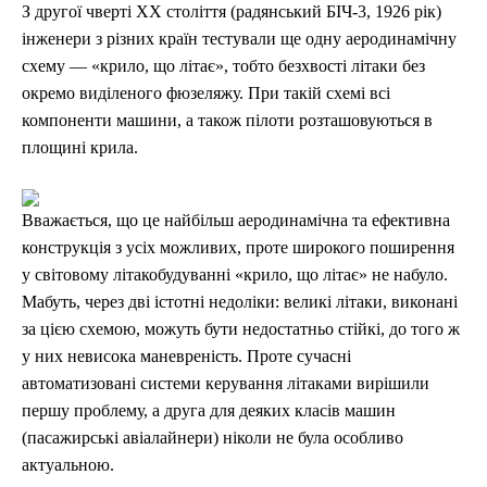
З другої чверті XX століття (радянський БІЧ-3, 1926 рік)
інженери з різних країн тестували ще одну аеродинамічну
схему — «крило, що літає», тобто безхвості літаки без
окремо виділеного фюзеляжу. При такій схемі всі
компоненти машини, а також пілоти розташовуються в
площині крила.
Вважається, що це найбільш аеродинамічна та ефективна
конструкція з усіх можливих, проте широкого поширення
у світовому літакобудуванні «крило, що літає» не набуло.
Мабуть, через дві істотні недоліки: великі літаки, виконані
за цією схемою, можуть бути недостатньо стійкі, до того ж
у них невисока маневреність. Проте сучасні
автоматизовані системи керування літаками вирішили
першу проблему, а друга для деяких класів машин
(пасажирські авіалайнери) ніколи не була особливо
актуальною.