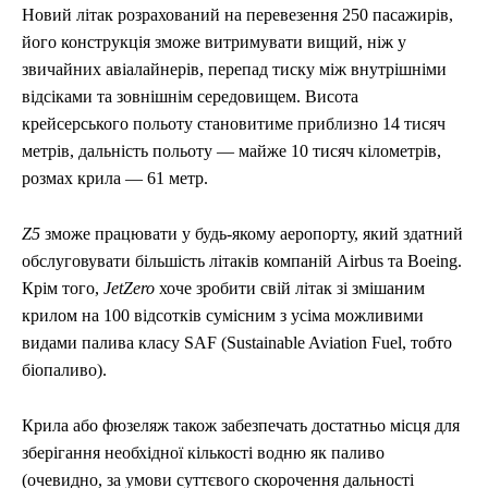
Новий літак розрахований на перевезення 250 пасажирів,
його конструкція зможе витримувати вищий, ніж у
звичайних авіалайнерів, перепад тиску між внутрішніми
відсіками та зовнішнім середовищем. Висота
крейсерського польоту становитиме приблизно 14 тисяч
метрів, дальність польоту — майже 10 тисяч кілометрів,
розмах крила — 61 метр.
Z5
зможе працювати у будь-якому аеропорту, який здатний
обслуговувати більшість літаків компаній Airbus та Boeing.
Крім того,
JetZero
хоче зробити свій літак зі змішаним
крилом на 100 відсотків сумісним з усіма можливими
видами палива класу SAF (Sustainable Aviation Fuel, тобто
біопаливо).
Крила або фюзеляж також забезпечать достатньо місця для
зберігання необхідної кількості водню як паливо
(очевидно, за умови суттєвого скорочення дальності