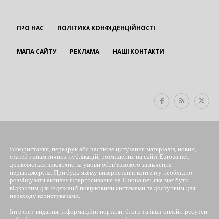
ПРО НАС
ПОЛІТИКА КОНФІДЕНЦІЙНОСТІ
МАПА САЙТУ
РЕКЛАМА
НАШІ КОНТАКТИ
EUROUA
Використання, передрук або часткове цитування матеріалів, новин,
статей і аналітичних публікацій, розміщених на сайті Euroua.net,
дозволяється виключно за умови обов’язкового зазначення
першоджерела. При будь-якому використанні контенту необхідно
розміщувати активне гіперпосилання на Euroua.net, яке має бути
відкритим для індексації пошуковими системами та доступним для
переходу користувачами.
Інтернет-видання, інформаційні портали, блоги та інші онлайн-ресурси