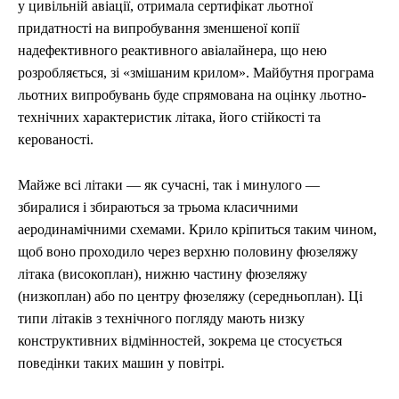
у цивільній авіації, отримала сертифікат льотної
СПОРТ
СПОРТ
ТЕХНОЛОГІЇ
ТЕХНОЛОГІЇ
УКРАЇНА
УКРАЇНА
ВІЙНА
ВІЙНА
СВІТ
СВІТ
ПОЛІТИКА
ПОЛІТИКА
придатності на випробування зменшеної копії
ЕКОНОМІКА
ЕКОНОМІКА
СПОРТ
СПОРТ
ТЕХНОЛОГІЇ
ТЕХНОЛОГІЇ
надефективного реактивного авіалайнера, що нею
розробляється, зі «змішаним крилом». Майбутня програма
льотних випробувань буде спрямована на оцінку льотно-
технічних характеристик літака, його стійкості та
керованості.
Майже всі літаки — як сучасні, так і минулого —
збиралися і збираються за трьома класичними
аеродинамічними схемами. Крило кріпиться таким чином,
щоб воно проходило через верхню половину фюзеляжу
літака (високоплан), нижню частину фюзеляжу
(низкоплан) або по центру фюзеляжу (середньоплан). Ці
типи літаків з технічного погляду мають низку
конструктивних відмінностей, зокрема це стосується
поведінки таких машин у повітрі.