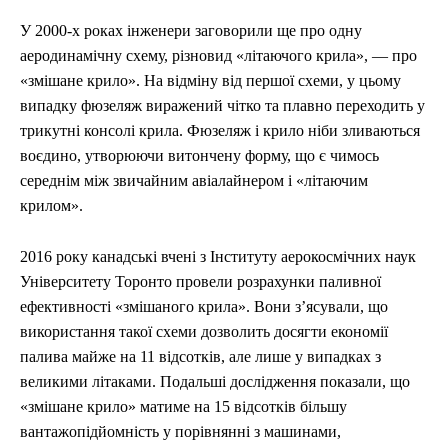
У 2000-х роках інженери заговорили ще про одну
аеродинамічну схему, різновид «літаючого крила», — про
«змішане крило». На відміну від першої схеми, у цьому
випадку фюзеляж виражений чітко та плавно переходить у
трикутні консолі крила. Фюзеляж і крило ніби зливаються
воєдино, утворюючи витончену форму, що є чимось
середнім між звичайним авіалайнером і «літаючим
крилом».
2016 року канадські вчені з Інституту аерокосмічних наук
Університету Торонто провели розрахунки паливної
ефективності «змішаного крила». Вони з’ясували, що
використання такої схеми дозволить досягти економії
палива майже на 11 відсотків, але лише у випадках з
великими літаками. Подальші дослідження показали, що
«змішане крило» матиме на 15 відсотків більшу
вантажопідйомність у порівнянні з машинами,