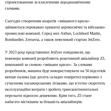
спроектованими за класичними аеродинамічними
схемами.
Сьогодні створенням апаратів «змішаного крила»
займаються переважно приватні аерокосмічні та військово-
промислові компанії. Серед них Airbus, Lockheed Martin,
Bombardier, Zeroavia, а також невеликий стартап JetZero.
У 2023 році представники JetZero повідомили, що
інженери компанії розробляють реактивний авіалайнер
Z5
,
виконаний за схемою «змішане крило». За словами
розробників, машина буде використовувати на 50 відсотків
менше палива (що досить складно повірити) порівняно з
сучасними пасажирськими літаками, що істотно скоротить
експлуатаційні витрати і зробить трансконтинентальні
перельоти відносно дешевими. Крім того,
Z5
стане
набагато місткішим за більшість авіалайнерів.