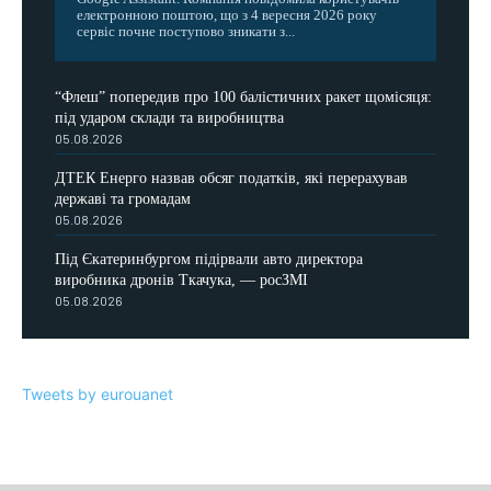
електронною поштою, що з 4 вересня 2026 року
сервіс почне поступово зникати з...
“Флеш” попередив про 100 балістичних ракет щомісяця:
під ударом склади та виробництва
05.08.2026
ДТЕК Енерго назвав обсяг податків, які перерахував
державі та громадам
05.08.2026
Під Єкатеринбургом підірвали авто директора
виробника дронів Ткачука, — росЗМІ
05.08.2026
Tweets by eurouanet