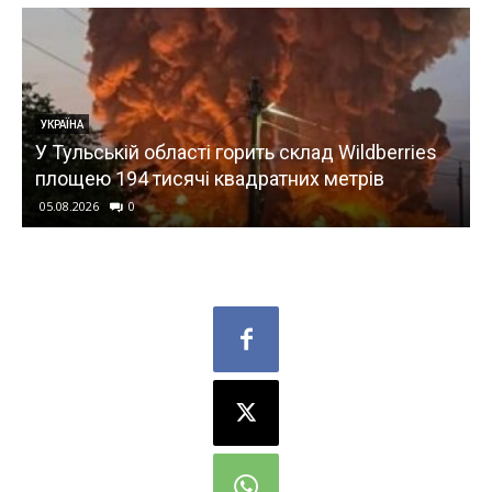
ВІЙНА
es
На Київщині внаслідок масованої атаки рф
загинули 14 людей, ще 27 поранені
05.08.2026
0