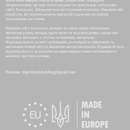
зобов’язані використовувати пряме, клікабельне та відкрите
гіперпосилання, що веде безпосередньо на оригінальну публікацію
сайту Euroua.net. Забороняється застосування технічних обмежень або
атрибутів, які перешкоджають коректній індексації посилання
пошуковими системами.
Редакція сайту Euroua.net залишає за собою право публікувати
матеріали різних авторів, проте може не поділяти думки, оцінки або
висновки, викладені у статтях та новинних матеріалах.
Відповідальність за зміст публікацій, достовірність інформації та
висловлені позиції несуть виключно автори матеріалів. Редакція не несе
відповідальності за можливі наслідки використання опублікованого
контенту третіми особами.
Реклама: digestmediaholding@gmail.com