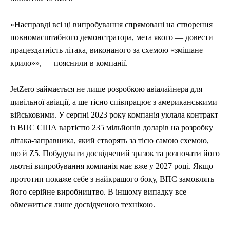
«Насправді всі ці випробування спрямовані на створення
повномасштабного демонстратора, мета якого — довести
працездатність літака, виконаного за схемою «змішане
крило»», — пояснили в компанії.
JetZero займається не лише розробкою авіалайнера для
цивільної авіації, а ще тісно співпрацює з американськими
військовими. У серпні 2023 року компанія уклала контракт
із ВПС США вартістю 235 мільйонів доларів на розробку
літака-заправника, який створять за тією самою схемою,
що й Z5. Побудувати досвідчений зразок та розпочати його
льотні випробування компанія має вже у 2027 році. Якщо
прототип покаже себе з найкращого боку, ВПС замовлять
його серійне виробництво. В іншому випадку все
обмежиться лише досвідченою технікою.