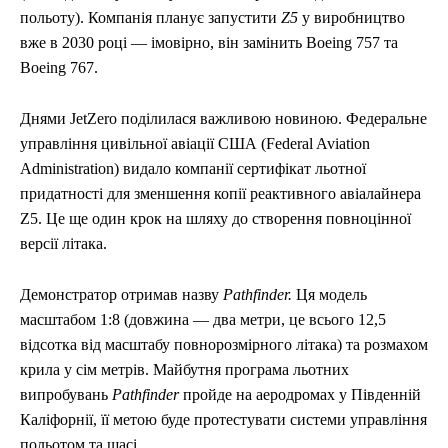
польоту). Компанія планує запустити
Z5
у виробництво
вже в 2030 році — імовірно, він замінить Boeing 757 та
Boeing 767.
Днями JetZero поділилася важливою новиною. Федеральне
управління цивільної авіації США (Federal Aviation
Administration) видало компанії сертифікат льотної
придатності для зменшення копії реактивного авіалайнера
Z5. Це ще один крок на шляху до створення повноцінної
версії літака.
Демонстратор отримав назву
Pathfinder.
Ця модель
масштабом 1:8 (довжина — два метри, це всього 12,5
відсотка від масштабу повнорозмірного літака) та розмахом
крила у сім метрів. Майбутня програма льотних
випробувань
Pathfinder
пройде на аеродромах у Південній
Каліфорнії, її метою буде протестувати системи управління
польотом та шасі.