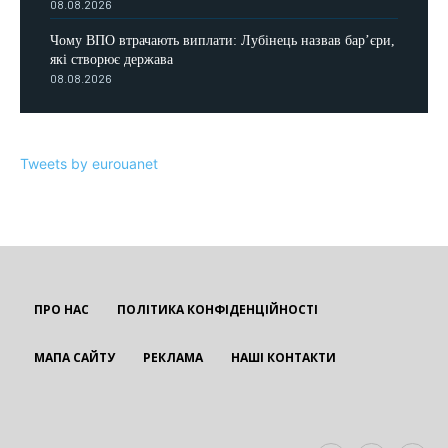
08.08.2026
Чому ВПО втрачають виплати: Лубінець назвав бар’єри,
які створює держава
08.08.2026
Tweets by eurouanet
ПРО НАС
ПОЛІТИКА КОНФІДЕНЦІЙНОСТІ
МАПА САЙТУ
РЕКЛАМА
НАШІ КОНТАКТИ
EUROUA