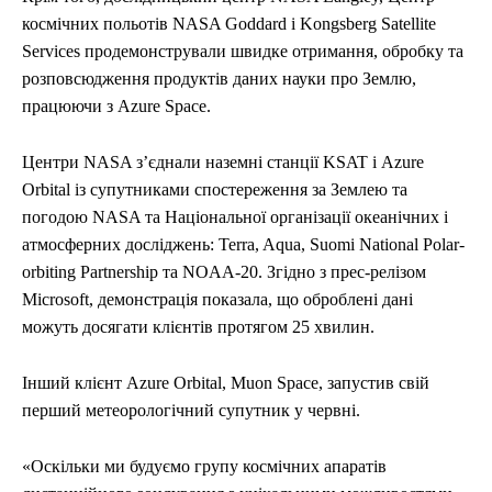
космічних польотів NASA Goddard і Kongsberg Satellite
Services продемонстрували швидке отримання, обробку та
розповсюдження продуктів даних науки про Землю,
працюючи з Azure Space.
Центри NASA з’єднали наземні станції KSAT і Azure
Orbital із супутниками спостереження за Землею та
погодою NASA та Національної організації океанічних і
атмосферних досліджень: Terra, Aqua, Suomi National Polar-
orbiting Partnership та NOAA-20. Згідно з прес-релізом
Microsoft, демонстрація показала, що оброблені дані
можуть досягати клієнтів протягом 25 хвилин.
Інший клієнт Azure Orbital, Muon Space, запустив свій
перший метеорологічний супутник у червні.
«Оскільки ми будуємо групу космічних апаратів