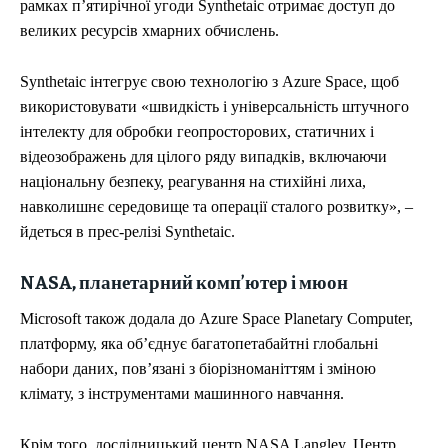
рамках п’ятирічної угоди Synthetaic отримає доступ до
великих ресурсів хмарних обчислень.
Synthetaic інтегрує свою технологію з Azure Space, щоб
використовувати «швидкість і універсальність штучного
інтелекту для обробки геопросторових, статичних і
відеозображень для цілого ряду випадків, включаючи
національну безпеку, реагування на стихійні лиха,
навколишнє середовище та операції сталого розвитку», –
йдеться в прес-релізі Synthetaic.
NASA, планетарний комп’ютер і мюон
Microsoft також додала до Azure Space Planetary Computer,
платформу, яка об’єднує багатопетабайтні глобальні
набори даних, пов’язані з біорізноманіттям і зміною
клімату, з інструментами машинного навчання.
Крім того, дослідницький центр NASA Langley, Центр