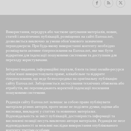
Використання, передрук або часткове цитування матеріалів, новин,
статей і аналітичних публікацій, розміщених на сайті Euroua.net,
дозволяється виключно за умови обов’язкового зазначення
першоджерела. При будь-якому використанні контенту необхідно
розміщувати активне гіперпосилання на Euroua.net, яке має бути
відкритим для індексації пошуковими системами та доступним для
переходу користувачами.
Інтернет-видання, інформаційні портали, блоги та інші онлайн-ресурси
зобов’язані використовувати пряме, клікабельне та відкрите
гіперпосилання, що веде безпосередньо на оригінальну публікацію
сайту Euroua.net. Забороняється застосування технічних обмежень або
атрибутів, які перешкоджають коректній індексації посилання
пошуковими системами.
Редакція сайту Euroua.net залишає за собою право публікувати
матеріали різних авторів, проте може не поділяти думки, оцінки або
висновки, викладені у статтях та новинних матеріалах.
Відповідальність за зміст публікацій, достовірність інформації та
висловлені позиції несуть виключно автори матеріалів. Редакція не несе
відповідальності за можливі наслідки використання опублікованого
контенту третіми особами.