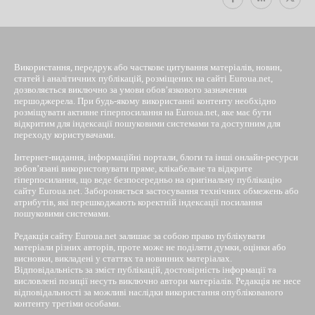
Використання, передрук або часткове цитування матеріалів, новин,
статей і аналітичних публікацій, розміщених на сайті Euroua.net,
дозволяється виключно за умови обов’язкового зазначення
першоджерела. При будь-якому використанні контенту необхідно
розміщувати активне гіперпосилання на Euroua.net, яке має бути
відкритим для індексації пошуковими системами та доступним для
переходу користувачами.
Інтернет-видання, інформаційні портали, блоги та інші онлайн-ресурси
зобов’язані використовувати пряме, клікабельне та відкрите
гіперпосилання, що веде безпосередньо на оригінальну публікацію
сайту Euroua.net. Забороняється застосування технічних обмежень або
атрибутів, які перешкоджають коректній індексації посилання
пошуковими системами.
Редакція сайту Euroua.net залишає за собою право публікувати
матеріали різних авторів, проте може не поділяти думки, оцінки або
висновки, викладені у статтях та новинних матеріалах.
Відповідальність за зміст публікацій, достовірність інформації та
висловлені позиції несуть виключно автори матеріалів. Редакція не несе
відповідальності за можливі наслідки використання опублікованого
контенту третіми особами.