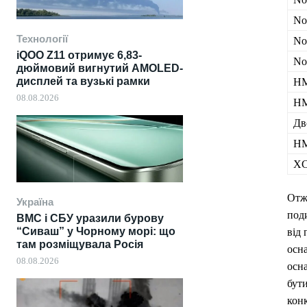
No
Технології
No
iQOO Z11 отримує 6,83-
No
дюймовий вигнутий AMOLED-
дисплей та вузькі рамки
HM
08.08.2026
HM
Дв
HM
XC
Отж
Україна
под
ВМС і СБУ уразили бурову
“Сиваш” у Чорному морі: що
від 
там розміщувала Росія
осн
08.08.2026
осна
бут
конк