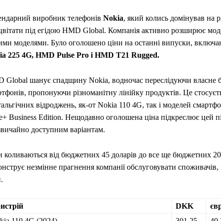
ендарний виробник телефонів
Nokia
, який колись домінував на 
цвітати під егідою HMD Global. Компанія активно розширює мод
ими моделями. Було оголошено ціни на останні випуски, включ
ia 225 4G, HMD Pulse Pro і HMD T21 Rugged.
 Global шанує спадщину Nokia, водночас переслідуючи власне 
тфонів, пропонуючи різноманітну лінійку продуктів. Це стосуєт
альгічних відроджень, як-от Nokia 110 4G, так і моделей смартф
e+ Business Edition. Нещодавно оголошена ціна підкреслює цей п
звичайно доступним варіантам.
и коливаються від бюджетних 45 доларів до все ще бюджетних 20
онструє незмінне прагнення компанії обслуговувати споживачів,
.
истрій
DKK
євр
kia 110 4G (2024)
301.25
40,