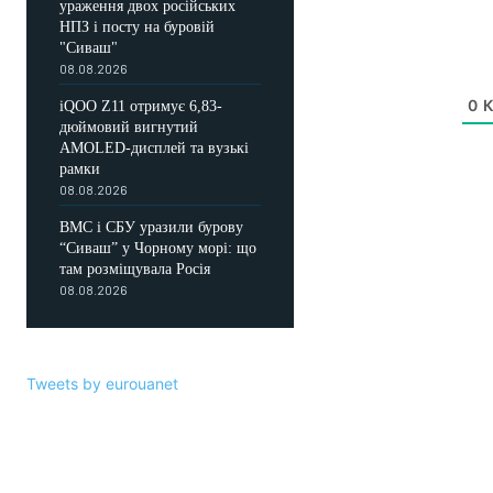
ураження двох російських
НПЗ і посту на буровій
"Сиваш"
08.08.2026
0
К
iQOO Z11 отримує 6,83-
дюймовий вигнутий
AMOLED-дисплей та вузькі
рамки
08.08.2026
ВМС і СБУ уразили бурову
“Сиваш” у Чорному морі: що
там розміщувала Росія
08.08.2026
Tweets by eurouanet