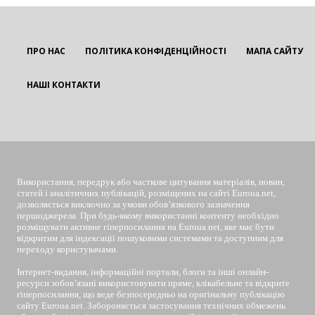
ПРО НАС
ПОЛІТИКА КОНФІДЕНЦІЙНОСТІ
МАПА САЙТУ
НАШІ КОНТАКТИ
EUROUA
Використання, передрук або часткове цитування матеріалів, новин,
статей і аналітичних публікацій, розміщених на сайті Euroua.net,
дозволяється виключно за умови обов’язкового зазначення
першоджерела. При будь-якому використанні контенту необхідно
розміщувати активне гіперпосилання на Euroua.net, яке має бути
відкритим для індексації пошуковими системами та доступним для
переходу користувачами.
Інтернет-видання, інформаційні портали, блоги та інші онлайн-
ресурси зобов’язані використовувати пряме, клікабельне та відкрите
гіперпосилання, що веде безпосередньо на оригінальну публікацію
сайту Euroua.net. Забороняється застосування технічних обмежень