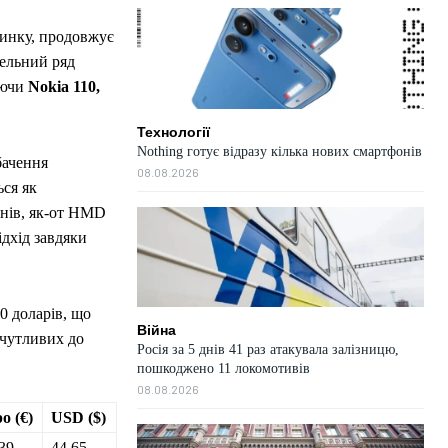
ринку, продовжує
ельний ряд
аючи
Nokia 110,
Технології
Nothing готує відразу кілька нових смартфонів
бачення
08.08.2026
ься як
онів, як-от HMD
ідхід завдяки
0 доларів, що
Війна
 чутливих до
Росія за 5 днів 41 раз атакувала залізницю,
пошкоджено 11 локомотивів
08.08.2026
о (€)
USD ($)
39
44,65