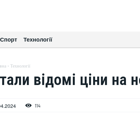
Спорт
Технології
вна
Технології
тали відомі ціни на 
04.2024
114