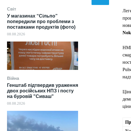
Світ
Лег
У магазинах “Сільпо”
про
попередили про проблеми з
нов
поставками продуктів (фото)
Nok
08.08.2026
HMD
смар
ност
Puls
над
Війна
Генштаб підтвердив ураження
двох російських НПЗ і посту
Цін
на буровій "Сиваш"
дем
08.08.2026
ціни
Пр
No