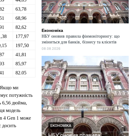
82
63,78
51
68,96
91
82,62
Економіка
,38
177,97
НБУ оновив правила фінмоніторингу: що
зміниться для банків, бізнесу та клієнтів
,15
197,50
08.08.2026
87
41,81
93
85,97
41
82.05
? Якщо ми
имує потужність
ь 6,56 дюйма,
 ця модель
on 4 Gen 1 може
є досить
ЕКОНОМІКА
НБУ оновив правила