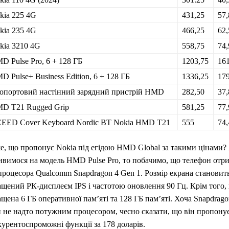
kia 225 4G
431,25
57,
kia 235 4G
466,25
62,
kia 3210 4G
558,75
74,
D Pulse Pro, 6 + 128 ГБ
1203,75
161
D Pulse+ Business Edition, 6 + 128 ГБ
1336,25
179
опортовий настінний зарядний пристрій HMD
282,50
37,
D T21 Rugged Grip
581,25
77,
EED Cover Keyboard Nordic BT Nokia HMD T21
555
74,
е, що пропонує Nokia під егідою HMD Global за такими цінами
ивимося на модель HMD Pulse Pro, то побачимо, що телефон отр
процесора Qualcomm Snapdragon 4 Gen 1. Розмір екрана становит
ащений РК-дисплеєм IPS і частотою оновлення 90 Гц. Крім того,
щена 6 ГБ оперативної пам’яті та 128 ГБ пам’яті. Хоча Snapdrag
и не надто потужним процесором, чесно сказати, що він пропону
урентоспроможні функції за 178 доларів.