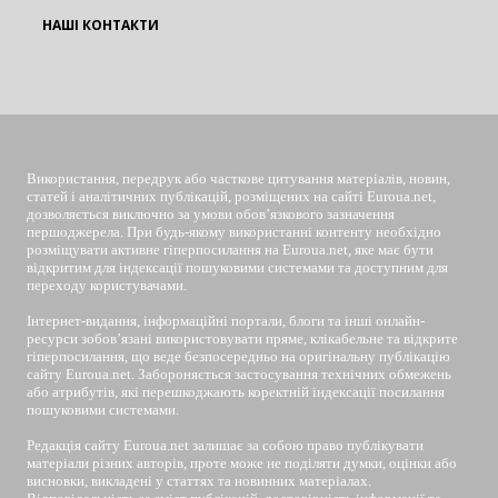
НАШІ КОНТАКТИ
EUROUA
Використання, передрук або часткове цитування матеріалів, новин,
статей і аналітичних публікацій, розміщених на сайті Euroua.net,
дозволяється виключно за умови обов’язкового зазначення
першоджерела. При будь-якому використанні контенту необхідно
розміщувати активне гіперпосилання на Euroua.net, яке має бути
відкритим для індексації пошуковими системами та доступним для
переходу користувачами.
Інтернет-видання, інформаційні портали, блоги та інші онлайн-
ресурси зобов’язані використовувати пряме, клікабельне та відкрите
гіперпосилання, що веде безпосередньо на оригінальну публікацію
сайту Euroua.net. Забороняється застосування технічних обмежень
або атрибутів, які перешкоджають коректній індексації посилання
пошуковими системами.
Редакція сайту Euroua.net залишає за собою право публікувати
матеріали різних авторів, проте може не поділяти думки, оцінки або
висновки, викладені у статтях та новинних матеріалах.