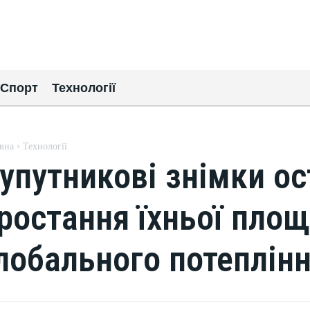
Спорт
Технології
вна
Технології
упутникові знімки ос
ростання їхньої площ
лобального потеплін