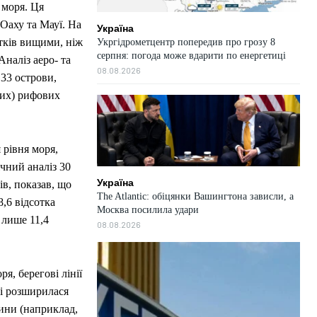
 моря. Ця
Оаху та Мауї. На
Україна
тків вищими, ніж
Укргідрометцентр попередив про грозу 8
серпня: погода може вдарити по енергетиці
Аналіз аеро- та
08.08.2026
 33 острови,
них) рифових
рівня моря,
ічний аналіз 30
Україна
ів, показав, що
The Atlantic: обіцянки Вашингтона зависли, а
8,6 відсотка
Москва посилила удари
 лише 11,4
08.08.2026
я, берегові лінії
 і розширилася
ини (наприклад,