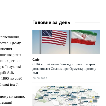
Головне за день
 потепління,
ростає. Цьому
танення
вищення рівня
Світ
жних регіонів.
США готові зняти блокаду з Ірана: Тегеран
мії наук, які
домовився з Оманом про Ормузьку протоку —
ній Азії,
ЗМІ
08.08.2026
з 1990 по 2020
Digital Earth
.
ічному питанню.
. Перший