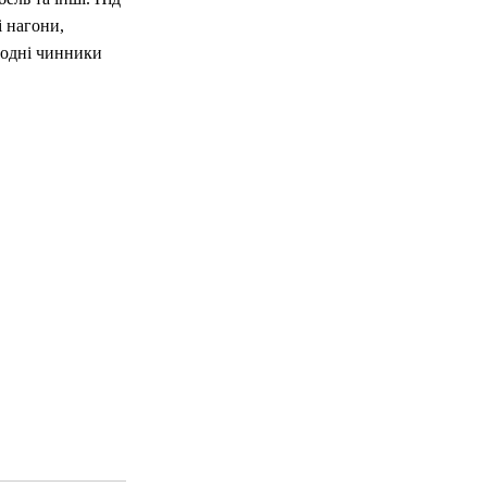
 нагони,
родні чинники