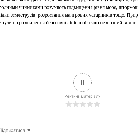
родними чинниками розуміють підвищення рівня моря, штормові
лідки землетрусів, розростання мангрових чагарників тощо. При
инули на розширення берегової лінії порівняно незначний вплив.
0
Рейтинг матеріалу
Підписатися