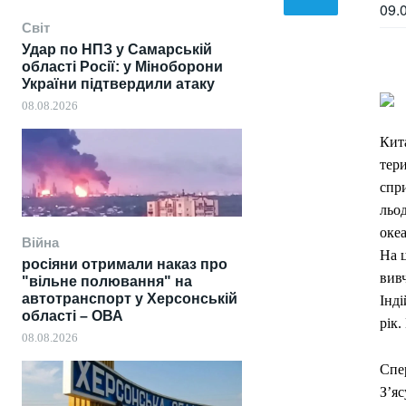
09.
Світ
Удар по НПЗ у Самарській
області Росії: у Міноборони
України підтвердили атаку
08.08.2026
Кита
тери
спри
льо
океа
Війна
На ц
росіяни отримали наказ про
вивч
"вільне полювання" на
автотранспорт у Херсонській
Інді
області – ОВА
рік
08.08.2026
Спе
З’яс