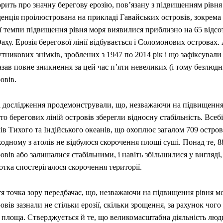
рить про значну берегову ерозію, пов’язану з підвищенням рівня
енція проілюстрована на прикладі Гавайських островів, зокрема 
ї темпи підвищення рівня моря виявилися приблизно на 65 відсо
аху. Ерозія берегової лінії відбувається і Соломонових островах. 
тникових знімків, зроблених з 1947 по 2014 рік і що зафіксували
зав повне зникнення за цей час п’яти невеликих (і тому безлюд
овів.
і дослідження продемонстрували, що, незважаючи на підвищення 
то берегових ліній островів зберегли відносну стабільність. Всеб
ів Тихого та Індійського океанів, що охоплює загалом 709 остров
одному з атолів не відбулося скорочення площі суші. Понад те, 8
овів або залишалися стабільними, і навіть збільшилися у вигляді,
отка спостерігалося скорочення території.
я точка зору передбачає, що, незважаючи на підвищення рівня мор
овів зазнали не стільки ерозії, скільки зрощення, за рахунок чого
я площа. Стверджується й те, що великомасштабна діяльність люд