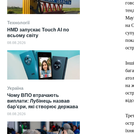
гово
тенд
Мау
Технології
на О
HMD запускає Touch AI по
супу
всьому світу
пока
08.08.2026
остр
Інш
бага
атол
на ж
Україна
остр
Чому ВПО втрачають
відс
виплати: Лубінець назвав
бар’єри, які створює держава
08.08.2026
Трет
остр
їхн