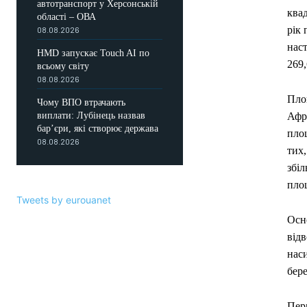
автотранспорт у Херсонській
квад
області – ОВА
рік 
08.08.2026
наст
HMD запускає Touch AI по
269,
всьому світу
08.08.2026
Площ
Чому ВПО втрачають
виплати: Лубінець назвав
Афри
бар’єри, які створює держава
площ
08.08.2026
тих,
збі
пло
Tweets by eurouanet
Осн
від
нас
бере
Перш