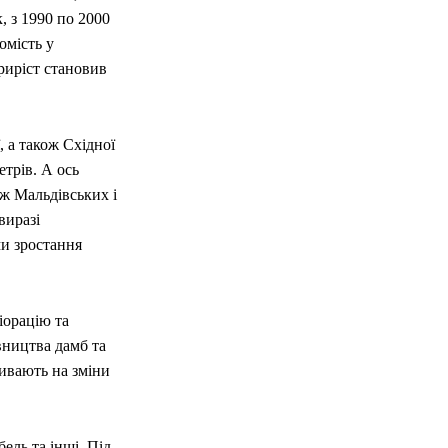
, з 1990 по 2000
омість у
приріст становив
, а також Східної
етрів. А ось
ож Мальдівських і
виразі
и зростання
іорацію та
вництва дамб та
ивають на зміни
ель та інші. Під