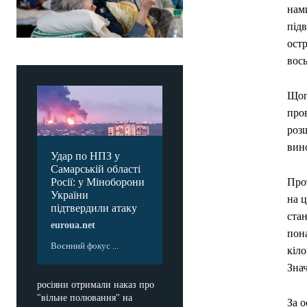
нам
під
остр
вось
Щопр
про
роз
вино
Удар по НПЗ у
Самарській області
Росії: у Міноборони
Прот
України
на 
підтвердили атаку
стан
euroua.net
пона
Воєнний фокус ...
кіло
Знач
росіяни отримали наказ про
"вільне полювання" на
За о