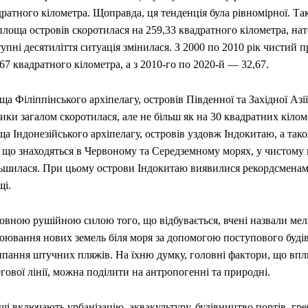
ратного кілометра. Щоправда, ця тенденція була рівномірної. Так
площа островів скоротилася на 259,33 квадратного кілометра, нат
упні десятиліття ситуація змінилася. З 2000 по 2010 рік чистий 
67 квадратного кілометра, а з 2010-го по 2020-й — 32,67.
а Філіппінського архіпелагу, островів Південної та Західної Азії
ки загалом скоротилася, але не більш як на 30 квадратних кілом
а Індонезійського архіпелагу, островів уздовж Індокитаю, а так
 що знаходяться в Червоному та Середземному морях, у чистому 
льшилася. При цьому острови Індокитаю виявилися рекордсменам
щі.
овною рушійною силою того, що відбувається, вчені назвали мел
воювання нових земель біля моря за допомогою поступового буді
ипання штучних пляжів. На їхню думку, головні фактори, що впл
гової лінії, можна поділити на антропогенні та природні.
і включають урбанізацію, аквакультуру, будівництво портів, греб