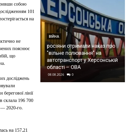
екривши собою
дослідженням 101
постерігається на
ВІЙНА
актично не
росіяни отримали наказ про
вчених пояснює
"вільне полювання" на
бій, що
автотранспорт у Херсонській
на.
області – ОВА
08.08.2026
0
мих досліджень
овували
 берегової лінії
ів склала 196 700
 — 2020-го.
лась на 157,21