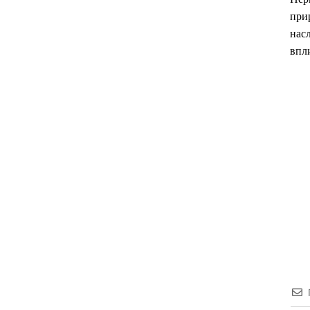
при
нас
впл