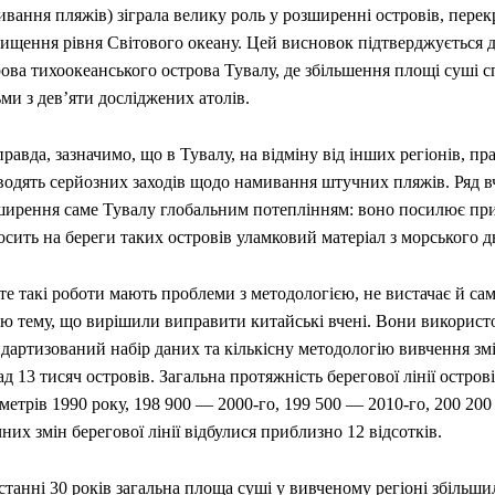
ивання пляжів) зіграла велику роль у розширенні островів, пер
вищення рівня Світового океану. Цей висновок підтверджується 
ова тихоокеанського острова Тувалу, де збільшення площі суші с
ми з дев’яти досліджених атолів.
авда, зазначимо, що в Тувалу, на відміну від інших регіонів, пр
водять серйозних заходів щодо намивання штучних пляжів. Ряд 
ширення саме Тувалу глобальним потеплінням: воно посилює при
сить на береги таких островів уламковий матеріал з морського д
е такі роботи мають проблеми з методологією, не вистачає й са
цю тему, що вирішили виправити китайські вчені. Вони використ
дартизований набір даних та кількісну методологію вивчення змін
д 13 тисяч островів. Загальна протяжність берегової лінії остров
метрів 1990 року, 198 900 — 2000-го, 199 500 — 2010-го, 200 200
них змін берегової лінії відбулися приблизно 12 відсотків.
станні 30 років загальна площа суші у вивченому регіоні збільши