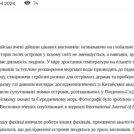
04.2024
74
йські вчені дійшли цікавих висновків: незважаючи на глобальне
торія тисяч островів у всьому світі не зменшується, а навпаки, з
яє діяльність людини. У міру зростання температури на планеті 
довиків та теплове розширення морської води призводять до під
ну, створюючи серйозні ризики для острівних держав та прибере
ьому тлі дивним виглядає дослідження вчених із Китайської акаде
или супутникові знімки островів, розташованих у Південно-Схід
йському океані та Середземному морі. Фотографії було зроблено 
. Висновки вчених опубліковані в журналі
International Journal of 
ршу фахівці вивчили роботи інших фахівців, присвячені аналог
увалося, що дослідження островів зводяться до трьох висновків