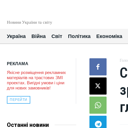
EUROUA
Новини України та світу
Україна
Війна
Світ
Політика
Економіка
Голо
РЕКЛАМА
С
Якісне розміщення рекламних
матеріалів на трастових ЗМІ
проектах. Вигідні умови і ціни
з
для нових замовників!
ПЕРЕЙТИ
г
Останні новини