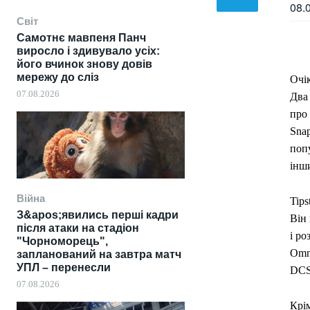
08.
Світ
Самотнє мавпеня Панч
виросло і здивувало усіх:
його вчинок знову довів
мережу до сліз
Очік
07.08.2026
Два 
про
Snap
поп
інш
Війна
Tips
З&apos;явились перші кадри
Він
після атаки на стадіон
і ро
"Чорноморець",
Omn
запланований на завтра матч
УПЛ – перенесли
DCS
07.08.2026
Крім