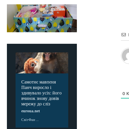
Самотнє мавпеня
Панч виросло і
здивувало усіх: його
0
К
вчинок знову довів
мережу до сліз
euroua.net
СвітФан ...