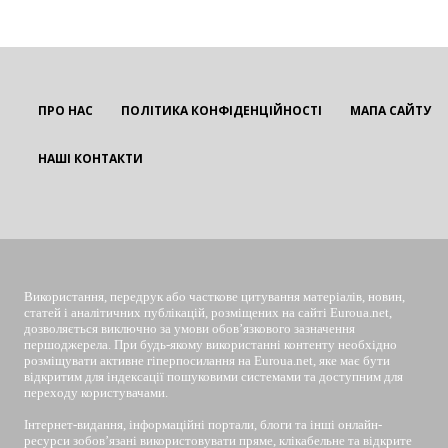
ПРО НАС
ПОЛІТИКА КОНФІДЕНЦІЙНОСТІ
МАПА САЙТУ
НАШІ КОНТАКТИ
EUROUA
Використання, передрук або часткове цитування матеріалів, новин,
статей і аналітичних публікацій, розміщених на сайті Euroua.net,
дозволяється виключно за умови обов’язкового зазначення
першоджерела. При будь-якому використанні контенту необхідно
розміщувати активне гіперпосилання на Euroua.net, яке має бути
відкритим для індексації пошуковими системами та доступним для
переходу користувачами.
Інтернет-видання, інформаційні портали, блоги та інші онлайн-
ресурси зобов’язані використовувати пряме, клікабельне та відкрите