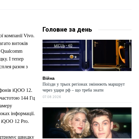
Головне за день
ї компанії Vivo.
агато витоків
м Qualcomm
ку. І тепер
плея разом з
Війна
Поїзди у трьох регіонах змінюють маршрут
тфонів iQOO 12.
через удари рф – що треба знати
07.08.2026
частотою 144 Гц
камеру
оках інформації.
 iQOO 12 Pro.
підтримує швидку