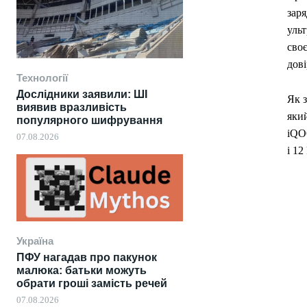
заря
ульт
сво
дові
Технології
Дослідники заявили: ШІ
Як з
виявив вразливість
яки
популярного шифрування
iQOO
07.08.2026
і 12
Україна
ПФУ нагадав про пакунок
малюка: батьки можуть
обрати гроші замість речей
07.08.2026