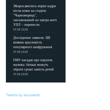
З&apos;явились перші кадри
після атаки на стадіон
"Чорноморець",
запланований на завтра матч
УПЛ – перенесли
07.08.2026
Дослідники заявили: ШІ
виявив вразливість
популярного шифрування
07.08.2026
ПФУ нагадав про пакунок
малюка: батьки можуть
обрати гроші замість речей
07.08.2026
Tweets by eurouanet