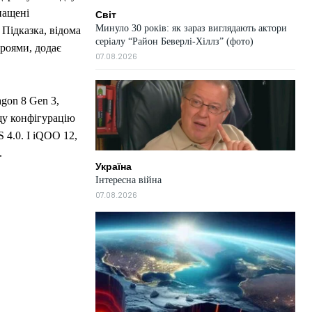
нащені
Світ
Минуло 30 років: як зараз виглядають актори
 Підказка, відома
серіалу “Район Беверлі-Хіллз” (фото)
роями, додає
07.08.2026
gon 8 Gen 3,
щу конфігурацію
 4.0. І iQOO 12,
.
Україна
Інтересна війна
07.08.2026