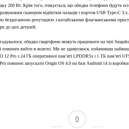
дку 200 Вт. Крім того, очікується, що обидва телефони будуть ос
развуковим сканером відбитків пальців і портом USB Type-C 3.x.
єю бездоганною репутацією з китайськими флагманськими прист
ри до цих деталей.
гадувалося, обидва смартфони можуть працювати на чіпі Snapdra
й повинен вийти в жовтні. Ми не здивуємося, побачивши найви
 12 Pro з 24 ГБ оперативної пам’яті LPDDR5x і 1 ТБ пам’яті UFS
 Pro повинні запускати Origin OS 4.0 на базі Android 14 із коробки
0