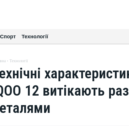
Спорт
Технології
вна
Технології
ехнічні характеристи
QOO 12 витікають ра
еталями