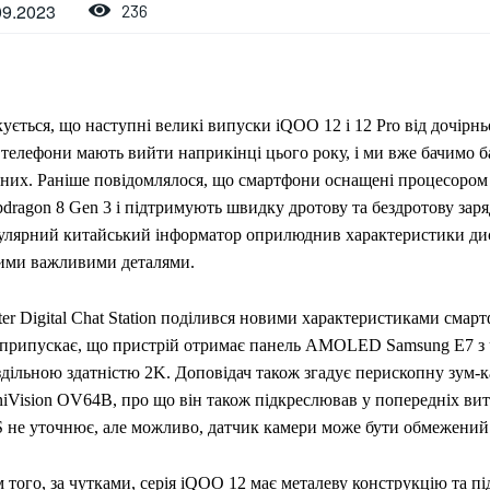
09.2023
236
ується, що наступні великі випуски iQOO 12 і 12 Pro від дочірньо
телефони мають вийти наприкінці цього року, і ми вже бачимо б
 них. Раніше повідомлялося, що смартфони оснащені процесоро
dragon 8 Gen 3 і підтримують швидку дротову та бездротову заряд
улярний китайський інформатор оприлюднив характеристики дис
ими важливими деталями.
ter Digital Chat Station поділився новими характеристиками смар
 припускає, що пристрій отримає панель AMOLED Samsung E7 з 
здільною здатністю 2K. Доповідач також згадує перископну зум-
iVision OV64B, про що він також підкреслював у попередніх вит
 не уточнює, але можливо, датчик камери може бути обмежений
 того, за чутками, серія iQOO 12 має металеву конструкцію та 