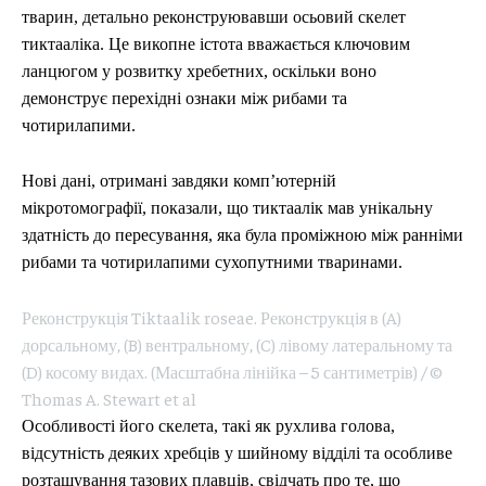
тварин, детально реконструювавши осьовий скелет
тиктааліка. Це викопне істота вважається ключовим
ланцюгом у розвитку хребетних, оскільки воно
демонструє перехідні ознаки між рибами та
чотирилапими.
Нові дані, отримані завдяки комп’ютерній
мікротомографії, показали, що тиктаалік мав унікальну
здатність до пересування, яка була проміжною між ранніми
рибами та чотирилапими сухопутними тваринами.
Реконструкція Tiktaalik roseae. Реконструкція в (A)
дорсальному, (B) вентральному, (C) лівому латеральному та
(D) косому видах. (Масштабна лінійка – 5 сантиметрів) / ©
Thomas A. Stewart et al
Особливості його скелета, такі як рухлива голова,
відсутність деяких хребців у шийному відділі та особливе
розташування тазових плавців, свідчать про те, що