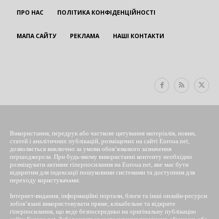
ПРО НАС
ПОЛІТИКА КОНФІДЕНЦІЙНОСТІ
МАПА САЙТУ
РЕКЛАМА
НАШІ КОНТАКТИ
EUROUA
Використання, передрук або часткове цитування матеріалів, новин,
статей і аналітичних публікацій, розміщених на сайті Euroua.net,
дозволяється виключно за умови обов’язкового зазначення
першоджерела. При будь-якому використанні контенту необхідно
розміщувати активне гіперпосилання на Euroua.net, яке має бути
відкритим для індексації пошуковими системами та доступним для
переходу користувачами.
Інтернет-видання, інформаційні портали, блоги та інші онлайн-ресурси
зобов’язані використовувати пряме, клікабельне та відкрите
гіперпосилання, що веде безпосередньо на оригінальну публікацію