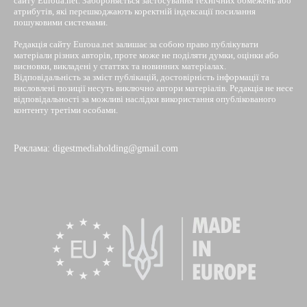
сайту Euroua.net. Забороняється застосування технічних обмежень або
атрибутів, які перешкоджають коректній індексації посилання
пошуковими системами.
Редакція сайту Euroua.net залишає за собою право публікувати
матеріали різних авторів, проте може не поділяти думки, оцінки або
висновки, викладені у статтях та новинних матеріалах.
Відповідальність за зміст публікацій, достовірність інформації та
висловлені позиції несуть виключно автори матеріалів. Редакція не несе
відповідальності за можливі наслідки використання опублікованого
контенту третіми особами.
Реклама: digestmediaholding@gmail.com