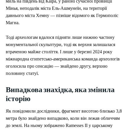
миль на південь від Каїра, у районі сучасної провінції
ЕКОНОМІКА
ЕКОНОМІКА
СПОРТ
СПОРТ
ТЕХНОЛОГІЇ
ТЕХНОЛОГІЇ
Мінья, неподалік міста Ель-Ашмунеїн, на території
давнього міста Хемну — пізніше відомого як Гермополіс
Магна.
Тоді археологам вдалося підняти лише нижню частину
монументальної скульптури, тоді як верхня залишалася
втраченою майже століття. І лише у березні 2024 року
міжнародна єгипетсько-американська команда археологів
оголосила про сенсацію — знайдено другу, верхню
половину статуї.
Випадкова знахідка, яка змінила
історію
Як повідомили дослідники, фрагмент висотою близько 3,8
метра було знайдено випадково, коли він лежав обличчям
до землі. На ньому зображено Ramesses II у царському