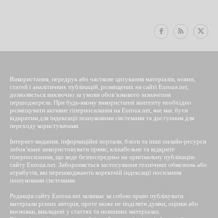
EUROUA
Використання, передрук або часткове цитування матеріалів, новин,
статей і аналітичних публікацій, розміщених на сайті Euroua.net,
дозволяється виключно за умови обов’язкового зазначення
першоджерела. При будь-якому використанні контенту необхідно
розміщувати активне гіперпосилання на Euroua.net, яке має бути
відкритим для індексації пошуковими системами та доступним для
переходу користувачами.
Інтернет-видання, інформаційні портали, блоги та інші онлайн-ресурси
зобов’язані використовувати пряме, клікабельне та відкрите
гіперпосилання, що веде безпосередньо на оригінальну публікацію
сайту Euroua.net. Забороняється застосування технічних обмежень або
атрибутів, які перешкоджають коректній індексації посилання
пошуковими системами.
Редакція сайту Euroua.net залишає за собою право публікувати
матеріали різних авторів, проте може не поділяти думки, оцінки або
висновки, викладені у статтях та новинних матеріалах.