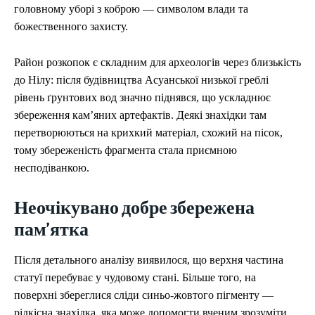
головному уборі з коброю — символом влади та
божественного захисту.
Район розкопок є складним для археологів через близькість
до Нілу: після будівництва Асуанської низької греблі
рівень ґрунтових вод значно піднявся, що ускладнює
збереження кам’яних артефактів. Деякі знахідки там
перетворюються на крихкий матеріал, схожий на пісок,
тому збереженість фрагмента стала приємною
несподіванкою.
Неочікувано добре збережена
пам’ятка
Після детального аналізу виявилося, що верхня частина
статуї перебуває у чудовому стані. Більше того, на
поверхні збереглися сліди синьо-жовтого пігменту —
рідкісна знахідка, яка може допомогти вченим зрозуміти,