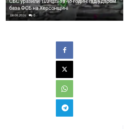
СБС уразили 102 цілі за 48 годин: під ударом
база ФСБ на Херсонщині
08.08.2026
0