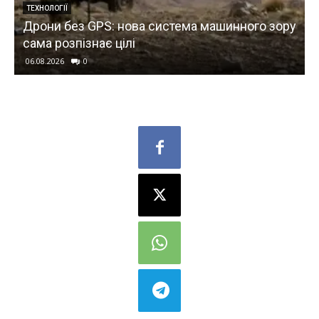
ТЕХНОЛОГІЇ
машинного зору
Уламок ракети SpaceX врізався в Мі
науковці розкрили деталі події
06.08.2026
0