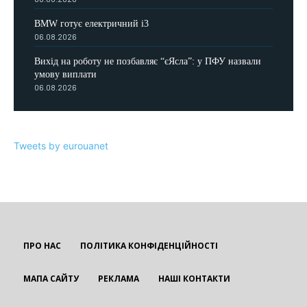
BMW готує електричний i3
06.08.2026
Вихід на роботу не позбавляє “єЯсла”: у ПФУ назвали
умову виплати
06.08.2026
Tweets by eurouanet
ПРО НАС
ПОЛІТИКА КОНФІДЕНЦІЙНОСТІ
МАПА САЙТУ
РЕКЛАМА
НАШІ КОНТАКТИ