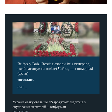
Вибух у Balzi Rossi: назвали ім’я генерала,
який загинув на ювілеї Чайка, — соцмережі
(фото)
euroua.net
Світ ...
Україна евакуювала ще п&apos;ятьох підлітків з
окупованих територій – омбудсман
06.08.2026