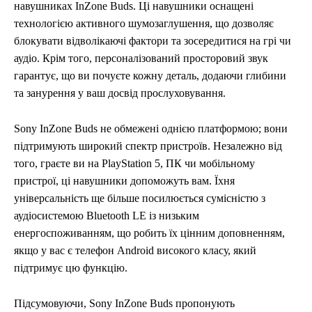
навушниках InZone Buds. Ці навушники оснащені
технологією активного шумозаглушення, що дозволяє
блокувати відволікаючі фактори та зосередитися на грі чи
аудіо. Крім того, персоналізований просторовий звук
гарантує, що ви почуєте кожну деталь, додаючи глибини
та занурення у ваш досвід прослуховування.
Sony InZone Buds не обмежені однією платформою; вони
підтримують широкий спектр пристроїв. Незалежно від
того, граєте ви на PlayStation 5, ПК чи мобільному
пристрої, ці навушники допоможуть вам. Їхня
універсальність ще більше посилюється сумісністю з
аудіосистемою Bluetooth LE із низьким
енергоспоживанням, що робить їх цінним доповненням,
якщо у вас є телефон Android високого класу, який
підтримує цю функцію.
Підсумовуючи, Sony InZone Buds пропонують