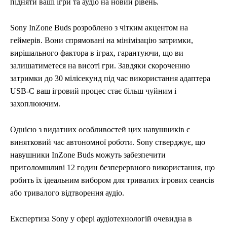
підняти ваші ігри та аудіо на новий рівень.
Sony InZone Buds розроблено з чітким акцентом на
геймерів. Вони спрямовані на мінімізацію затримки,
вирішального фактора в іграх, гарантуючи, що ви
залишатиметеся на висоті гри. Завдяки скороченню
затримки до 30 мілісекунд під час використання адаптера
USB-C ваш ігровий процес стає більш чуйним і
захоплюючим.
Однією з видатних особливостей цих навушників є
винятковий час автономної роботи. Sony стверджує, що
навушники InZone Buds можуть забезпечити
приголомшливі 12 годин безперервного використання, що
робить їх ідеальним вибором для тривалих ігрових сеансів
або тривалого відтворення аудіо.
Експертиза Sony у сфері аудіотехнологій очевидна в