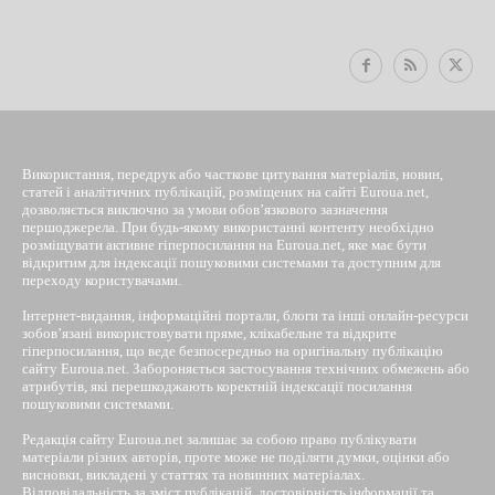
EUROUA
Використання, передрук або часткове цитування матеріалів, новин,
статей і аналітичних публікацій, розміщених на сайті Euroua.net,
дозволяється виключно за умови обов’язкового зазначення
першоджерела. При будь-якому використанні контенту необхідно
розміщувати активне гіперпосилання на Euroua.net, яке має бути
відкритим для індексації пошуковими системами та доступним для
переходу користувачами.
Інтернет-видання, інформаційні портали, блоги та інші онлайн-ресурси
зобов’язані використовувати пряме, клікабельне та відкрите
гіперпосилання, що веде безпосередньо на оригінальну публікацію
сайту Euroua.net. Забороняється застосування технічних обмежень або
атрибутів, які перешкоджають коректній індексації посилання
пошуковими системами.
Редакція сайту Euroua.net залишає за собою право публікувати
матеріали різних авторів, проте може не поділяти думки, оцінки або
висновки, викладені у статтях та новинних матеріалах.
Відповідальність за зміст публікацій, достовірність інформації та