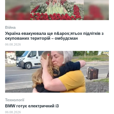
Війна
Україна евакуювала ще п&apos;ятьох підлітків з
окупованих територій – омбудсман
06.08.2026
Технології
BMW готує електричний i3
06.08.2026