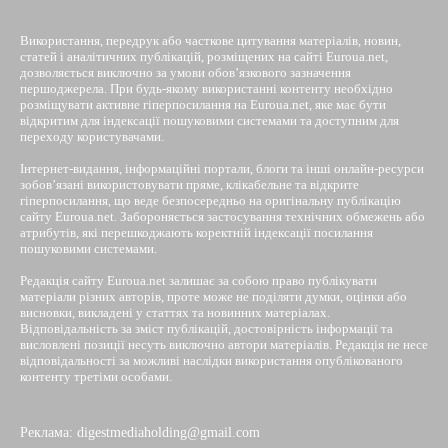
Використання, передрук або часткове цитування матеріалів, новин,
статей і аналітичних публікацій, розміщених на сайті Euroua.net,
дозволяється виключно за умови обов’язкового зазначення
першоджерела. При будь-якому використанні контенту необхідно
розміщувати активне гіперпосилання на Euroua.net, яке має бути
відкритим для індексації пошуковими системами та доступним для
переходу користувачами.
Інтернет-видання, інформаційні портали, блоги та інші онлайн-ресурси
зобов’язані використовувати пряме, клікабельне та відкрите
гіперпосилання, що веде безпосередньо на оригінальну публікацію
сайту Euroua.net. Забороняється застосування технічних обмежень або
атрибутів, які перешкоджають коректній індексації посилання
пошуковими системами.
Редакція сайту Euroua.net залишає за собою право публікувати
матеріали різних авторів, проте може не поділяти думки, оцінки або
висновки, викладені у статтях та новинних матеріалах.
Відповідальність за зміст публікацій, достовірність інформації та
висловлені позиції несуть виключно автори матеріалів. Редакція не несе
відповідальності за можливі наслідки використання опублікованого
контенту третіми особами.
Реклама: digestmediaholding@gmail.com