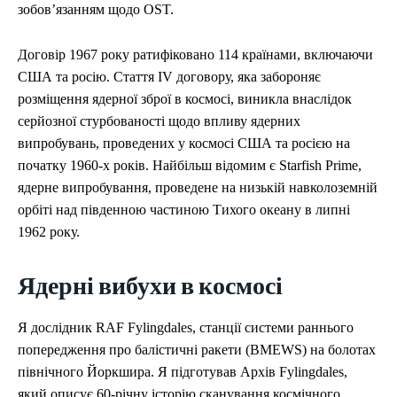
зобов’язанням щодо OST.
Договір 1967 року ратифіковано 114 країнами, включаючи
США та росію. Стаття IV договору, яка забороняє
розміщення ядерної зброї в космосі, виникла внаслідок
серйозної стурбованості щодо впливу ядерних
випробувань, проведених у космосі США та росією на
початку 1960-х років. Найбільш відомим є Starfish Prime,
ядерне випробування, проведене на низькій навколоземній
орбіті над південною частиною Тихого океану в липні
1962 року.
Ядерні вибухи в космосі
Я дослідник RAF Fylingdales, станції системи раннього
попередження про балістичні ракети (BMEWS) на болотах
північного Йоркшира. Я підготував Архів Fylingdales,
який описує 60-річну історію сканування космічного