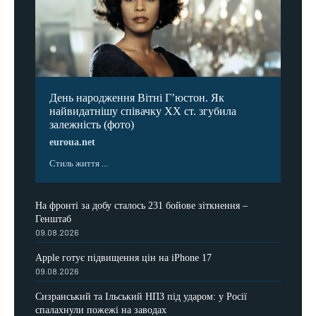
День народження Вітні Гʼюстон. Як
найвидатнішу співачку ХХ ст. згубила
залежність (фото)
euroua.net
Стиль життя ...
На фронті за добу сталось 231 бойове зіткнення –
Генштаб
09.08.2026
Apple готує підвищення цін на iPhone 17
09.08.2026
Сизранський та Ільський НПЗ під ударом: у Росії
спалахнули пожежі на заводах