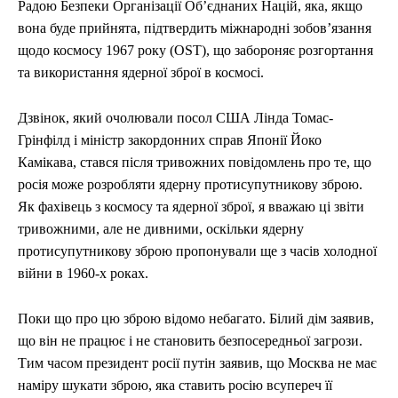
Радою Безпеки Організації Об’єднаних Націй, яка, якщо
stay ahead of the curve.
stay ahead of the curve.
УКРАЇНА
УКРАЇНА
ВІЙНА
ВІЙНА
СВІТ
СВІТ
ПОЛІТИКА
ПОЛІТИКА
ЕКОНОМІКА
ЕКОНОМІКА
вона буде прийнята, підтвердить міжнародні зобов’язання
СПОРТ
СПОРТ
ТЕХНОЛОГІЇ
ТЕХНОЛОГІЇ
УКРАЇНА
УКРАЇНА
ВІЙНА
ВІЙНА
СВІТ
СВІТ
ПОЛІТИКА
ПОЛІТИКА
щодо космосу 1967 року (OST), що забороняє розгортання
ЕКОНОМІКА
ЕКОНОМІКА
СПОРТ
СПОРТ
ТЕХНОЛОГІЇ
ТЕХНОЛОГІЇ
та використання ядерної зброї в космосі.
Дзвінок, який очолювали посол США Лінда Томас-
Грінфілд і міністр закордонних справ Японії Йоко
Камікава, стався після тривожних повідомлень про те, що
росія може розробляти ядерну протисупутникову зброю.
Як фахівець з космосу та ядерної зброї, я вважаю ці звіти
тривожними, але не дивними, оскільки ядерну
протисупутникову зброю пропонували ще з часів холодної
війни в 1960-х роках.
Поки що про цю зброю відомо небагато. Білий дім заявив,
що він не працює і не становить безпосередньої загрози.
Тим часом президент росії путін заявив, що Москва не має
наміру шукати зброю, яка ставить росію всупереч її