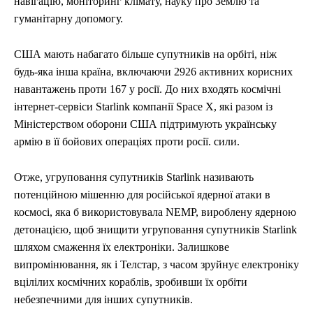
навігацію, моніторинг клімату, науку про Землю та
гуманітарну допомогу.
США мають набагато більше супутників на орбіті, ніж
будь-яка інша країна, включаючи 2926 активних корисних
навантажень проти 167 у росії. До них входять космічні
інтернет-сервіси Starlink компанії Space X, які разом із
Міністерством оборони США підтримують українську
армію в її бойових операціях проти росії. сили.
Отже, угруповання супутників Starlink називають
потенційною мішенню для російської ядерної атаки в
космосі, яка б використовувала NEMP, вироблену ядерною
детонацією, щоб знищити угруповання супутників Starlink
шляхом смаження їх електроніки. Залишкове
випромінювання, як і Телстар, з часом зруйнує електроніку
вцілілих космічних кораблів, зробивши їх орбіти
небезпечними для інших супутників.