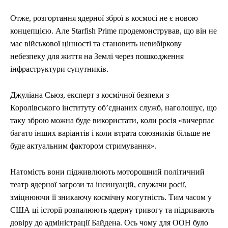
Отже, розгортання ядерної зброї в космосі не є новою
концепцією. Але Starfish Prime продемонстрував, що він не
має військової цінності та становить невибіркову
небезпеку для життя на Землі через пошкодження
інфраструктури супутників.
Джуліана Сьюз, експерт з космічної безпеки з
Королівського інституту об’єднаних служб, наголошує, що
таку зброю можна буде використати, коли росія «вичерпає
багато інших варіантів і коли втрата союзників більше не
буде актуальним фактором стримування».
Натомість вони підживлюють моторошний політичний
театр ядерної загрози та інсинуацій, служачи росії,
зміцнюючи її зникаючу космічну могутність. Тим часом у
США ці історії розпалюють ядерну тривогу та підривають
довіру до адміністрації Байдена. Ось чому для ООН було