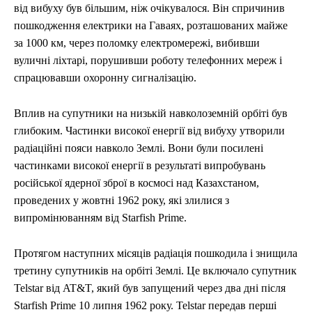
від вибуху був більшим, ніж очікувалося. Він спричинив
пошкодження електрики на Гаваях, розташованих майже
за 1000 км, через поломку електромережі, вибивши
вуличні ліхтарі, порушивши роботу телефонних мереж і
спрацювавши охоронну сигналізацію.
Вплив на супутники на низькій навколоземній орбіті був
глибоким. Частинки високої енергії від вибуху утворили
радіаційні пояси навколо Землі. Вони були посилені
частинками високої енергії в результаті випробувань
російської ядерної зброї в космосі над Казахстаном,
проведених у жовтні 1962 року, які злилися з
випромінюванням від Starfish Prime.
Протягом наступних місяців радіація пошкодила і знищила
третину супутників на орбіті Землі. Це включало супутник
Telstar від AT&T, який був запущений через два дні після
Starfish Prime 10 липня 1962 року. Telstar передав перші