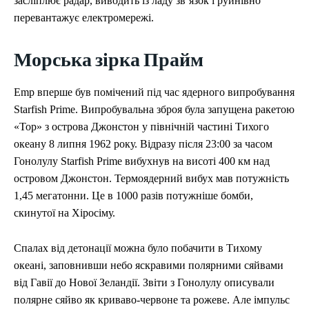
засліплює радар, виводить із ладу зв’язок і руйнівно
перевантажує електромережі.
Морська зірка Прайм
Emp вперше був помічений під час ядерного випробування
Starfish Prime. Випробувальна зброя була запущена ракетою
«Тор» з острова Джонстон у північній частині Тихого
океану 8 липня 1962 року. Відразу після 23:00 за часом
Гонолулу Starfish Prime вибухнув на висоті 400 км над
островом Джонстон. Термоядерний вибух мав потужність
1,45 мегатонни. Це в 1000 разів потужніше бомби,
скинутої на Хіросіму.
Спалах від детонації можна було побачити в Тихому
океані, заповнивши небо яскравими полярними сяйвами
від Гавії до Нової Зеландії. Звіти з Гонолулу описували
полярне сяйво як криваво-червоне та рожеве. Але імпульс