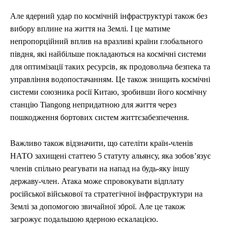
Але ядерний удар по космічній інфраструктурі також без
вибору вплине на життя на Землі. І це матиме
непропорційний вплив на вразливі країни глобального
півдня, які найбільше покладаються на космічні системи
для оптимізації таких ресурсів, як продовольча безпека та
управління водопостачанням. Це також знищить космічні
системи союзника росії Китаю, зробивши його космічну
станцію Tiangong непридатною для життя через
пошкодження бортових систем життєзабезпечення.
Важливо також відзначити, що сателіти країн-членів
НАТО захищені статтею 5 статуту альянсу, яка зобов’язує
членів спільно реагувати на напад на будь-яку іншу
державу-член. Атака може спровокувати відплату
російської військової та стратегічної інфраструктури на
Землі за допомогою звичайної зброї. Але це також
загрожує подальшою ядерною ескалацією.