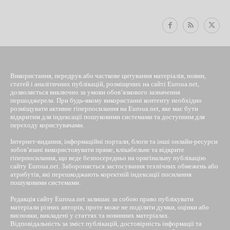
Використання, передрук або часткове цитування матеріалів, новин,
статей і аналітичних публікацій, розміщених на сайті Euroua.net,
дозволяється виключно за умови обов’язкового зазначення
першоджерела. При будь-якому використанні контенту необхідно
розміщувати активне гіперпосилання на Euroua.net, яке має бути
відкритим для індексації пошуковими системами та доступним для
переходу користувачами.
Інтернет-видання, інформаційні портали, блоги та інші онлайн-ресурси
зобов’язані використовувати пряме, клікабельне та відкрите
гіперпосилання, що веде безпосередньо на оригінальну публікацію
сайту Euroua.net. Забороняється застосування технічних обмежень або
атрибутів, які перешкоджають коректній індексації посилання
пошуковими системами.
Редакція сайту Euroua.net залишає за собою право публікувати
матеріали різних авторів, проте може не поділяти думки, оцінки або
висновки, викладені у статтях та новинних матеріалах.
Відповідальність за зміст публікацій, достовірність інформації та