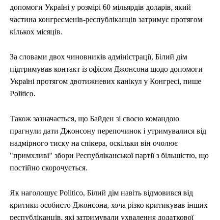
допомоги Україні у розмірі 60 мільярдів доларів, який
частина конгресменів-республіканців затримує протягом
кількох місяців.
За словами двох чиновників адміністрації, Білий дім
підтримував контакт із офісом Джонсона щодо допомоги
Україні протягом двотижневих канікул у Конгресі, пише
Politico.
Також зазначається, що Байден зі своєю командою
прагнули дати Джонсону перепочинок і утримувалися від
надмірного тиску на спікера, оскільки він очолює
"примхливі" збори Республіканської партії з більшістю, що
постійно скорочується.
Як наголошує Politico, Білий дім навіть відмовився від
критики особисто Джонсона, хоча різко критикував інших
республіканців, які затримували ухвалення додаткової