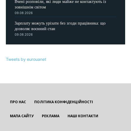
Вчені розповіли, які люди майже не контактують із
зовнішнім світом
09.08.2026
Зарплату можуть урізати без згоди працівника: що
дозволяє воєнний стан
09.08.2026
Tweets by eurouanet
ПРО НАС
ПОЛІТИКА КОНФІДЕНЦІЙНОСТІ
МАПА САЙТУ
РЕКЛАМА
НАШІ КОНТАКТИ
EUROUA