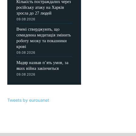
Кількість постраждалих через
російську атаку на Харків
зросла до 27 людей
09.08.2026
Вчені стверджують, що
семиденна медитація змінить
роботу мозку та показники
крові
09.08.2026
Мадяр назвав п’ять умов, за
яких війна закінчиться
09.08.2026
Tweets by eurouanet