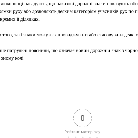
воохоронці нагадують, що наказові дорожні знаки показують обов
ямки руху або дозволяють деяким категоріям учасників рух по п
кремих її ділянках.
 того, такі знаки можуть запроваджувати або скасовувати деякі
іше патрульні пояснили, що означає новий дорожній знак з чорно
оному колі.
0
Рейтинг матеріалу