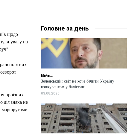
Головне за день
діїв щодо
нули увагу на
руч".
 транспортних
розворот
Війна
Зеленський: світ не хоче бачити Україну
конкурентом у балістиці
09.08.2026
ня проїзних
 дія знака не
и маршрутами.