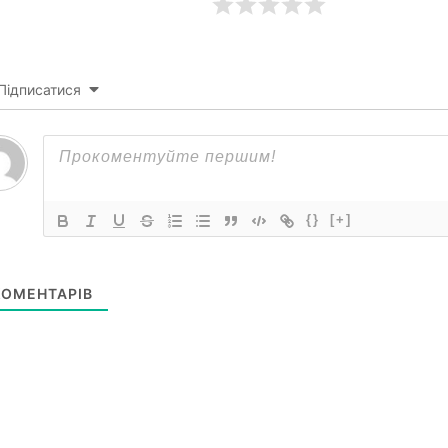
Підписатися
ТЕХНОЛОГІЇ
DeepMind навч
прогнозувати у
результат здив
{}
[+]
09.08.2026
0
ОМЕНТАРІВ