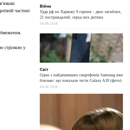
'язкові
Війна
роїзній частині
Удар рф по Харкову 9 серпня – двоє загиблих,
21 постраждалий, серед них дитина
09.08.2026
 обмеження.
ю стрілкою у
Світ
Один з найдешевших смартфонів Samsung вже
близько: що показали тести Galaxy A18 (фото)
09.08.2026