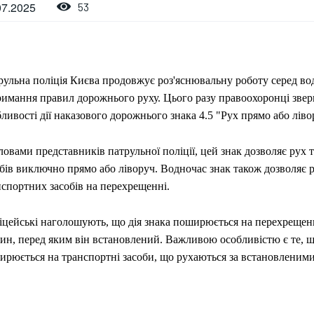
07.2025
53
рульна поліція Києва продовжує роз'яснювальну роботу серед во
римання правил дорожнього руху. Цього разу правоохоронці звер
ливості дії наказового дорожнього знака 4.5 "Рух прямо або ліво
ловами представників патрульної поліції, цей знак дозволяє рух
бів виключно прямо або ліворуч. Водночас знак також дозволяє 
нспортних засобів на перехрещенні.
іцейські наголошують, що дія знака поширюється на перехрещен
ин, перед яким він встановлений. Важливою особливістю є те, що
ирюється на транспортні засоби, що рухаються за встановленим