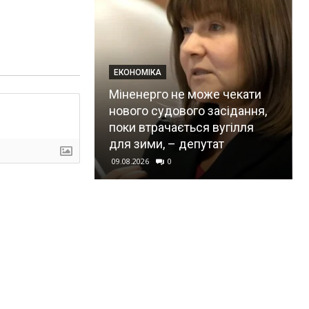
ЕКОНОМІКА
Міненерго не може чекати
ився краще
нового судового засідання,
рагани —
поки втрачається вугілля
ував вчених
для зими, – депутат
09.08.2026
0