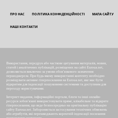
ПРО НАС
ПОЛІТИКА КОНФІДЕНЦІЙНОСТІ
МАПА САЙТУ
НАШІ КОНТАКТИ
EUROUA
Використання, передрук або часткове цитування матеріалів, новин,
статей і аналітичних публікацій, розміщених на сайті Euroua.net,
дозволяється виключно за умови обов’язкового зазначення
першоджерела. При будь-якому використанні контенту необхідно
розміщувати активне гіперпосилання на Euroua.net, яке має бути
відкритим для індексації пошуковими системами та доступним для
переходу користувачами.
Інтернет-видання, інформаційні портали, блоги та інші онлайн-
ресурси зобов’язані використовувати пряме, клікабельне та відкрите
гіперпосилання, що веде безпосередньо на оригінальну публікацію
сайту Euroua.net. Забороняється застосування технічних обмежень
або атрибутів, які перешкоджають коректній індексації посилання
пошуковими системами.