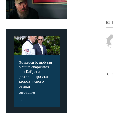
Хотілося б, щоб він
більше скаржився:
син Байдена
0
К
розповів про стан
здоров’я свого
батька
euroua.net
Світ ...