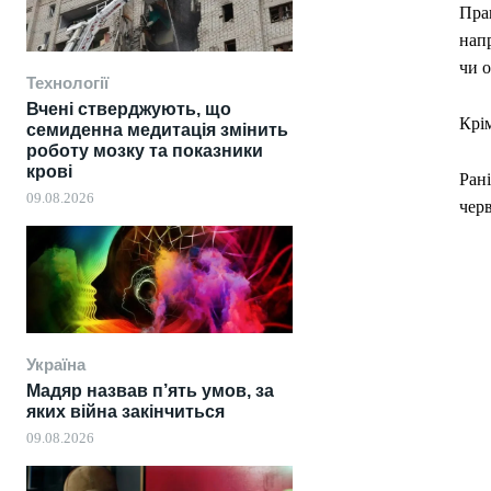
Пра
напр
чи о
Технології
Вчені стверджують, що
Крім
семиденна медитація змінить
роботу мозку та показники
крові
Ран
09.08.2026
черв
Україна
Мадяр назвав п’ять умов, за
яких війна закінчиться
09.08.2026