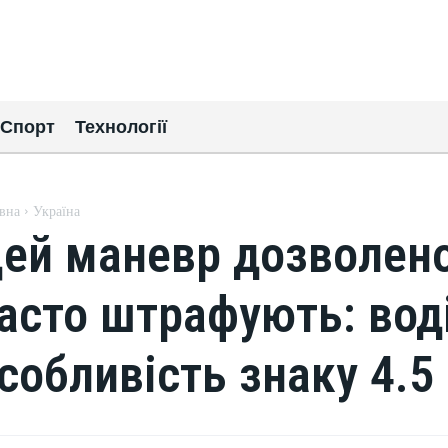
Спорт
Технології
вна
Україна
ей маневр дозволено
асто штрафують: вод
собливість знаку 4.5