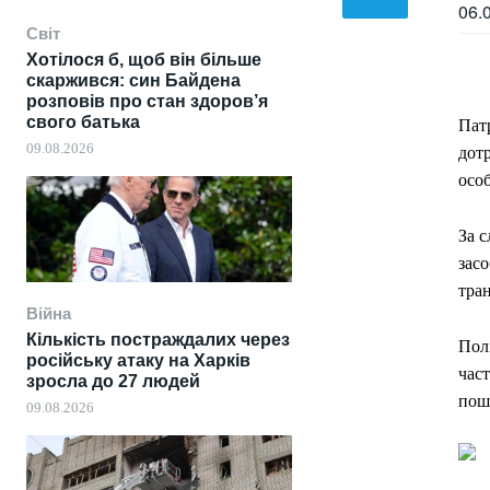
06.
Світ
Хотілося б, щоб він більше
скаржився: син Байдена
розповів про стан здоров’я
свого батька
Пат
09.08.2026
дот
особ
За с
засо
тра
Війна
Кількість постраждалих через
Пол
російську атаку на Харків
част
зросла до 27 людей
пош
09.08.2026