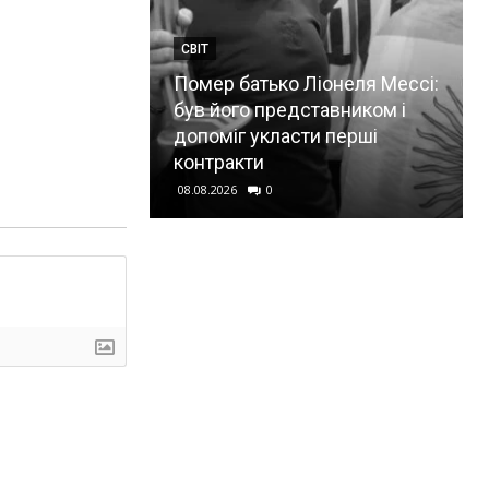
СВІТ
Помер батько Ліонеля Мессі:
був його представником і
допоміг укласти перші
контракти
08.08.2026
0