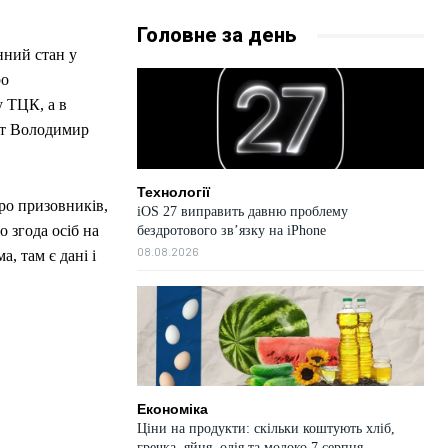
Головне за день
нний стан у
ро
у ТЦК, а в
нт Володимир
Технології
ро призовників,
iOS 27 виправить давню проблему
о згода осіб на
бездротового зв’язку на iPhone
08.08.2026
, там є дані і
Економіка
Ціни на продукти: скільки коштують хліб,
гречка, яйця, олія та молоко 7 серпня