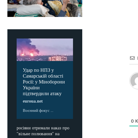
Удар по НПЗ у
Самарській області
Росії: у Міноборони
України
підтвердили атаку
euroua.net
Воєнний фокус ...
0
К
росіяни отримали наказ про
"вільне полювання" на