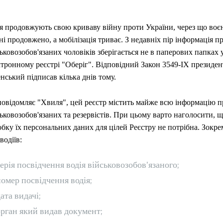
ія продовжують свою криваву війну проти України, через що воє
ні продовжено, а мобілізація триває. З недавніх пір інформація п
ьковозобов'язаних чоловіків зберігається не в паперових папках 
ктронному реєстрі "Оберіг". Відповідний Закон 3549-ІХ президе
нський підписав кілька днів тому.
повідомляє "Хвиля", цей реєстр містить майже всю інформацію п
ьковозобов'язаних та резервістів. При цьому варто наголосити, щ
бку їх персональних даних для цілей Реєстру не потрібна. Зокрема
водіїв:
ерія посвідчення водія військовозобов'язаного;
омер посвідчення водія;
ата видачі;
рган який видав документ;