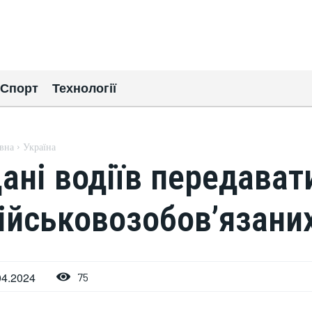
Спорт
Технології
вна
Україна
ані водіїв передават
ійськовозобов’язани
04.2024
75