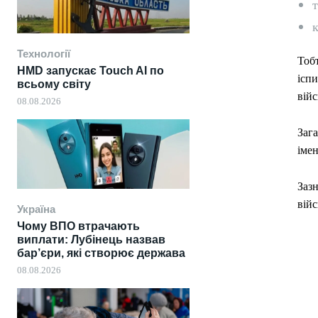
т
к
Технології
Тобт
HMD запускає Touch AI по
іспи
всьому світу
війс
08.08.2026
Зага
іме
Заз
війс
Україна
Чому ВПО втрачають
виплати: Лубінець назвав
бар’єри, які створює держава
08.08.2026