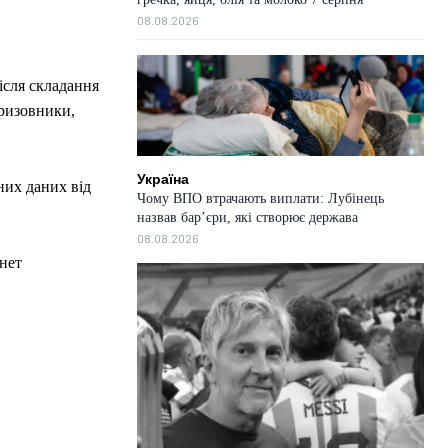
08.08.2026
ісля складання
призовники,
Україна
них даних від
Чому ВПО втрачають виплати: Лубінець
назвав бар’єри, які створює держава
08.08.2026
нет