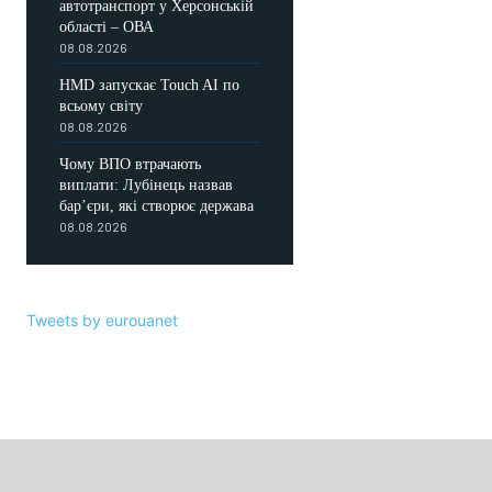
автотранспорт у Херсонській
області – ОВА
08.08.2026
HMD запускає Touch AI по
всьому світу
08.08.2026
Чому ВПО втрачають
виплати: Лубінець назвав
бар’єри, які створює держава
08.08.2026
Tweets by eurouanet