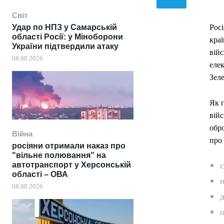
Світ
Удар по НПЗ у Самарській
Рос
області Росії: у Міноборони
краї
України підтвердили атаку
війс
08.08.2026
еле
Зеле
Як 
війс
обро
Війна
про 
росіяни отримали наказ про
"вільне полювання" на
с
автотранспорт у Херсонській
області – ОВА
н
08.08.2026
д
о