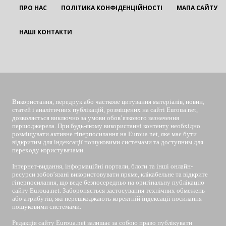
ПРО НАС
ПОЛІТИКА КОНФІДЕНЦІЙНОСТІ
МАПА САЙТУ
НАШІ КОНТАКТИ
EUROUA
Використання, передрук або часткове цитування матеріалів, новин,
статей і аналітичних публікацій, розміщених на сайті Euroua.net,
дозволяється виключно за умови обов’язкового зазначення
першоджерела. При будь-якому використанні контенту необхідно
розміщувати активне гіперпосилання на Euroua.net, яке має бути
відкритим для індексації пошуковими системами та доступним для
переходу користувачами.
Інтернет-видання, інформаційні портали, блоги та інші онлайн-
ресурси зобов’язані використовувати пряме, клікабельне та відкрите
гіперпосилання, що веде безпосередньо на оригінальну публікацію
сайту Euroua.net. Забороняється застосування технічних обмежень
або атрибутів, які перешкоджають коректній індексації посилання
пошуковими системами.
Редакція сайту Euroua.net залишає за собою право публікувати