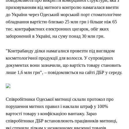
повідомляють про викриття комерційної структури, яка з
приховуванням від митного контролю намагалася ввезти
до України через Одеський морський порт стоматологічне
обладнання вартістю близько 25 млн грн і більше ніж 65
тис. контрафактних електронних цигарок, обіг яких
заборонений в Україні, на суму понад 30 млн грн.
"Контрабанду ділки намагалися провезти під виглядом
косметологічної продукції для волосся. У супровідних
документах вони зазначили, що вартість товару становить
лише 1,6 млн грн", – повідомляється на сайті ДБР у середу.
Співробітники Одеської митниці склали протокол про
порушення митних правил і наклали штраф у 100%
вартості товару з конфіскацією вантажу. Зараз
співробітники ДБР встановлюють працівників митниці,
які сприяли ділкам у незаконному ввезенні товарів.