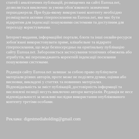
статей і аналітичних публікацій, розміщених на сайті Euroua.net,
дозволяється виключно за умови обов’язкового зазначення
першоджерела. При будь-якому використанні контенту необхідно
розміщувати активне гіперпосилання на Euroua.net, яке має бути
відкритим для індексації пошуковими системами та доступним для
переходу користувачами.
Інтернет-видання, інформаційні портали, блоги та інші онлайн-ресурси
зобов’язані використовувати пряме, клікабельне та відкрите
гіперпосилання, що веде безпосередньо на оригінальну публікацію
сайту Euroua.net. Забороняється застосування технічних обмежень або
атрибутів, які перешкоджають коректній індексації посилання
пошуковими системами.
Редакція сайту Euroua.net залишає за собою право публікувати
матеріали різних авторів, проте може не поділяти думки, оцінки або
висновки, викладені у статтях та новинних матеріалах.
Відповідальність за зміст публікацій, достовірність інформації та
висловлені позиції несуть виключно автори матеріалів. Редакція не несе
відповідальності за можливі наслідки використання опублікованого
контенту третіми особами.
Реклама: digestmediaholding@gmail.com