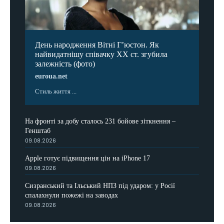
День народження Вітні Гʼюстон. Як
найвидатнішу співачку ХХ ст. згубила
залежність (фото)
euroua.net
Стиль життя ...
На фронті за добу сталось 231 бойове зіткнення –
Генштаб
09.08.2026
Apple готує підвищення цін на iPhone 17
09.08.2026
Сизранський та Ільський НПЗ під ударом: у Росії
спалахнули пожежі на заводах
09.08.2026