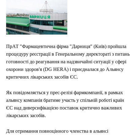
ЕКОНОМІКА
ЕКОНОМІКА
СПОРТ
СПОРТ
ТЕХНОЛОГІЇ
ТЕХНОЛОГІЇ
ПрАТ "Фармацевтична фірма "Дарниця" (Київ) пройшла
процедуру реєстрації в Генеральному директораті з питань
готовності до реагування на надзвичайні ситуації у сфері
охорони здоров'я (DG HERA) і приєдналася до Альянсу
критичних лікарських засобів ЄС.
Як повідомляється у прес-релізі фармкомпанії, в рамках
альянсу компанія братиме участь у спільній роботі країн
ЄС над диверсифікацією поставок критично важливих
лікарських засобів.
Для отримання повноцінного членства в альянсі