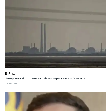
Війна
Запорізька АЕС двічі за суботу перебувала у блекауті
09.08.2026