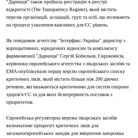
"Дарниця" також пройшла реєстрацію в реєстрі
відкритості (The Transparency Register), який містить
перелік організацій, асоціацій, груп та осіб, що впливають
на процеси ухвалення важливих для ЄС рішень.
Як повідомив агентству "Інтерфакс-Україна" директор з
корпоративних, юридичних відносин та комплаєнсу
фармкомпанії "Дарниця" Сергій Бобильов, Єврокомісія,
керівники європейського агентства з лікарських засобів та
EMA опублікували першу версію європейського списку
критичних ліків, який містить більше ніж 200 діючих
речовин, які вважаються критичними для систем охорони
здоров'я ЄС та для яких безперервність поставок є
пріоритетом.
Європейська регуляторна мережа лікарських засобів
визначатиме пріоритет критичних ліків для
загальноєвропейських заходів для зміцнення ланцюжка