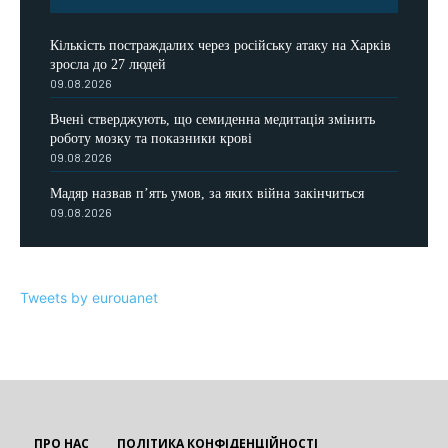
Кількість постраждалих через російську атаку на Харків
зросла до 27 людей
09.08.2026
Вчені стверджують, що семиденна медитація змінить
роботу мозку та показники крові
09.08.2026
Мадяр назвав п’ять умов, за яких війна закінчиться
09.08.2026
Tweets by eurouanet
ПРО НАС
ПОЛІТИКА КОНФІДЕНЦІЙНОСТІ