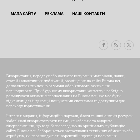
МАПА САЙТУ
РЕКЛАМА
НАШІ КОНТАКТИ
EUROUA
Використання, передрук або часткове цитування матеріалів, новин,
статей і аналітичних публікацій, розміщених на сайті Euroua.net,
дозволяється виключно за умови обов’язкового зазначення
першоджерела. При будь-якому використанні контенту необхідно
розміщувати активне гіперпосилання на Euroua.net, яке має бути
відкритим для індексації пошуковими системами та доступним для
переходу користувачами.
Інтернет-видання, інформаційні портали, блоги та інші онлайн-ресурси
зобов’язані використовувати пряме, клікабельне та відкрите
гіперпосилання, що веде безпосередньо на оригінальну публікацію
сайту Euroua.net. Забороняється застосування технічних обмежень або
атрибутів, які перешкоджають коректній індексації посилання