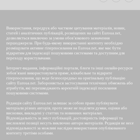
Використання, передрук або часткове цитування матеріалів, новин,
статей і аналітичних публікацій, розміщених на сайті Euroua.net,
дозволяється виключно за умови обов’язкового зазначення
першоджерела. При будь-якому використанні контенту необхідно
розміщувати активне гіперпосилання на Euroua.net, яке має бути
відкритим для індексації пошуковими системами та доступним для
переходу користувачами.
Інтернет-видання, інформаційні портали, блоги та інші онлайн-ресурси
зобов’язані використовувати пряме, клікабельне та відкрите
гіперпосилання, що веде безпосередньо на оригінальну публікацію
сайту Euroua.net. Забороняється застосування технічних обмежень або
атрибутів, які перешкоджають коректній індексації посилання
пошуковими системами.
Редакція сайту Euroua.net залишає за собою право публікувати
матеріали різних авторів, проте може не поділяти думки, оцінки або
висновки, викладені у статтях та новинних матеріалах.
Відповідальність за зміст публікацій, достовірність інформації та
висловлені позиції несуть виключно автори матеріалів. Редакція не несе
відповідальності за можливі наслідки використання опублікованого
контенту третіми особами.