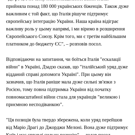
прийняла понад 180 000 українських біженців. Також дуже
важливим є той факт, що Італія рішуче підтримує
європейську інтеграцію України. Наша країна відіграє
важливу роль у цьому напрямі, і ми віримо в розширення
Європейського Союзу. Крім того, ми є третім найбільшим
платником до бюджету ЄС", – розповів посол.
Відповідаючи на запитання, чи боїться Італія "ескалації
війни" в Україні, Дзадзо сказав, що "італійський уряд дуже
відданий справі допомоги Україні". При цьому він
зазначив, що Італія раніше мала дуже сильні зв'язки з
Росією, тому повна підтримка України від початку
повномасштабної війни стала для українців "великою і
приємною несподіванкою".
"Ця позиція була твердо збережена, коли уряд перейшов
від Маріо Драгі до Джорджи Мелоні. Вона дуже підтримує
Київ і має справді сильну позицію", – додав посол.