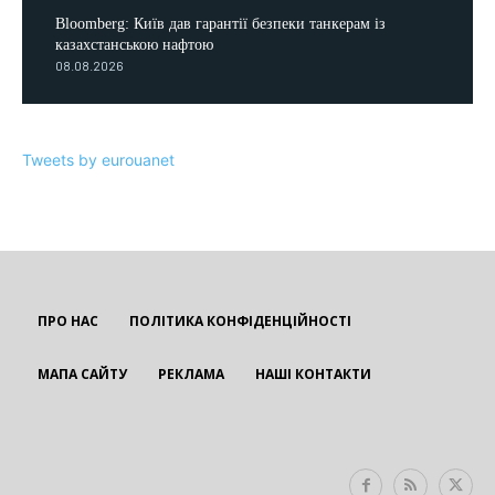
Bloomberg: Київ дав гарантії безпеки танкерам із
казахстанською нафтою
08.08.2026
Tweets by eurouanet
ПРО НАС
ПОЛІТИКА КОНФІДЕНЦІЙНОСТІ
МАПА САЙТУ
РЕКЛАМА
НАШІ КОНТАКТИ
EUROUA