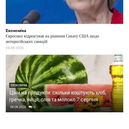
Економіка
Євросоюз відреагував на рішення Сенату США щодо
антиросійських санкцій
08.08.2026
УКРАЇНА
хліб,
НБУ оновив фінмоніторинг: банкам назв
ня
ознаки схем уникнення податків
08.08.2026
0