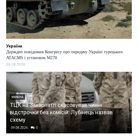
Україна
Держдеп повідомив Конгресу про передачу Україні турецьких
ATACMS і установок M270
09.08.2026
УКРАЇНА
ТЦК на Закарпатті скасовував чинні
ь
відстрочки без комісій: Лубінець назвав
схему
09.08.2026
0