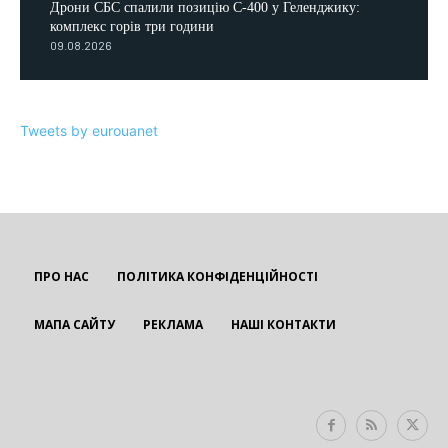
Дрони СБС спалили позицію С-400 у Геленджику:
комплекс горів три години
09.08.2026
Tweets by eurouanet
ПРО НАС
ПОЛІТИКА КОНФІДЕНЦІЙНОСТІ
МАПА САЙТУ
РЕКЛАМА
НАШІ КОНТАКТИ
EUROUA