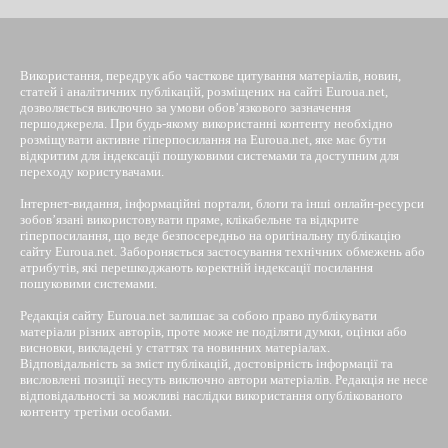
Використання, передрук або часткове цитування матеріалів, новин,
статей і аналітичних публікацій, розміщених на сайті Euroua.net,
дозволяється виключно за умови обов’язкового зазначення
першоджерела. При будь-якому використанні контенту необхідно
розміщувати активне гіперпосилання на Euroua.net, яке має бути
відкритим для індексації пошуковими системами та доступним для
переходу користувачами.
Інтернет-видання, інформаційні портали, блоги та інші онлайн-ресурси
зобов’язані використовувати пряме, клікабельне та відкрите
гіперпосилання, що веде безпосередньо на оригінальну публікацію
сайту Euroua.net. Забороняється застосування технічних обмежень або
атрибутів, які перешкоджають коректній індексації посилання
пошуковими системами.
Редакція сайту Euroua.net залишає за собою право публікувати
матеріали різних авторів, проте може не поділяти думки, оцінки або
висновки, викладені у статтях та новинних матеріалах.
Відповідальність за зміст публікацій, достовірність інформації та
висловлені позиції несуть виключно автори матеріалів. Редакція не несе
відповідальності за можливі наслідки використання опублікованого
контенту третіми особами.