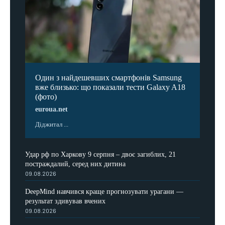
Один з найдешевших смартфонів Samsung
вже близько: що показали тести Galaxy A18
(фото)
euroua.net
Діджитал ...
Удар рф по Харкову 9 серпня – двоє загиблих, 21
постраждалий, серед них дитина
09.08.2026
DeepMind навчився краще прогнозувати урагани —
результат здивував вчених
09.08.2026