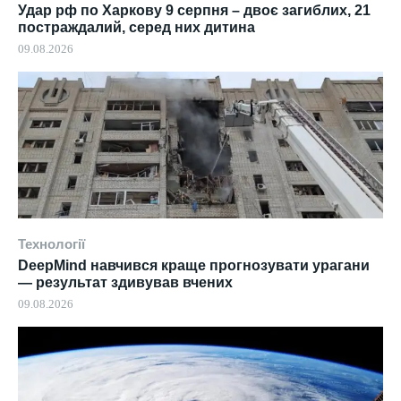
Удар рф по Харкову 9 серпня – двоє загиблих, 21
постраждалий, серед них дитина
09.08.2026
Технології
DeepMind навчився краще прогнозувати урагани
— результат здивував вчених
09.08.2026