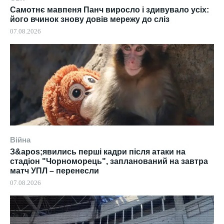
Самотнє мавпеня Панч виросло і здивувало усіх:
його вчинок знову довів мережу до сліз
07.08.2026
Війна
З&apos;явились перші кадри після атаки на
стадіон "Чорноморець", запланований на завтра
матч УПЛ – перенесли
07.08.2026