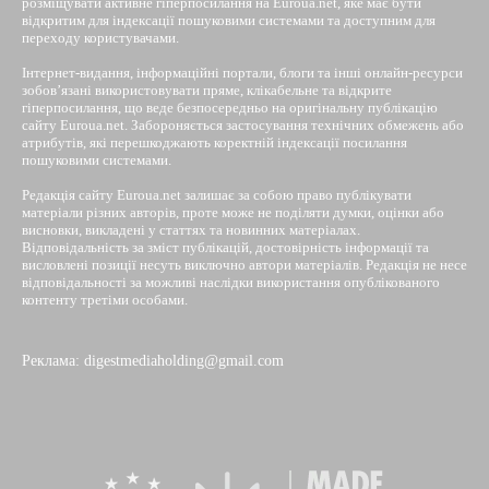
розміщувати активне гіперпосилання на Euroua.net, яке має бути
відкритим для індексації пошуковими системами та доступним для
переходу користувачами.
Інтернет-видання, інформаційні портали, блоги та інші онлайн-ресурси
зобов’язані використовувати пряме, клікабельне та відкрите
гіперпосилання, що веде безпосередньо на оригінальну публікацію
сайту Euroua.net. Забороняється застосування технічних обмежень або
атрибутів, які перешкоджають коректній індексації посилання
пошуковими системами.
Редакція сайту Euroua.net залишає за собою право публікувати
матеріали різних авторів, проте може не поділяти думки, оцінки або
висновки, викладені у статтях та новинних матеріалах.
Відповідальність за зміст публікацій, достовірність інформації та
висловлені позиції несуть виключно автори матеріалів. Редакція не несе
відповідальності за можливі наслідки використання опублікованого
контенту третіми особами.
Реклама: digestmediaholding@gmail.com