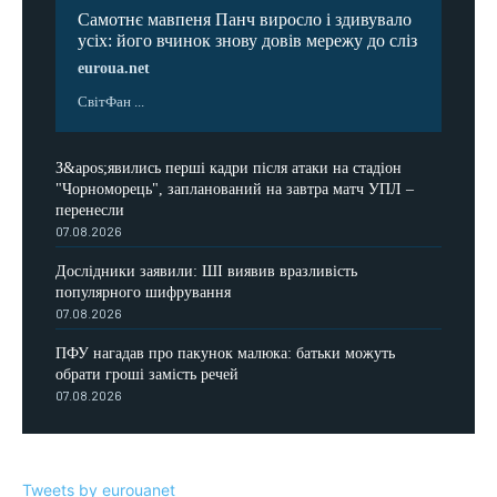
Самотнє мавпеня Панч виросло і здивувало
усіх: його вчинок знову довів мережу до сліз
euroua.net
СвітФан ...
З&apos;явились перші кадри після атаки на стадіон
"Чорноморець", запланований на завтра матч УПЛ –
перенесли
07.08.2026
Дослідники заявили: ШІ виявив вразливість
популярного шифрування
07.08.2026
ПФУ нагадав про пакунок малюка: батьки можуть
обрати гроші замість речей
07.08.2026
Tweets by eurouanet