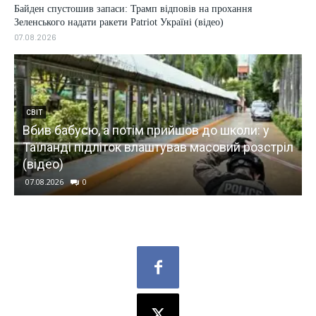
Байден спустошив запаси: Трамп відповів на прохання
Зеленського надати ракети Patriot Україні (відео)
07.08.2026
СВІТ
Вбив бабусю, а потім прийшов до школи: у
у
Таїланді підліток влаштував масовий розстріл
(відео)
07.08.2026
0