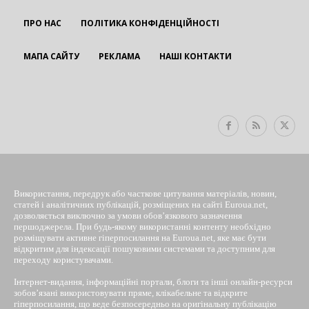
ПРО НАС
ПОЛІТИКА КОНФІДЕНЦІЙНОСТІ
МАПА САЙТУ
РЕКЛАМА
НАШІ КОНТАКТИ
EUROUA
Використання, передрук або часткове цитування матеріалів, новин,
статей і аналітичних публікацій, розміщених на сайті Euroua.net,
дозволяється виключно за умови обов’язкового зазначення
першоджерела. При будь-якому використанні контенту необхідно
розміщувати активне гіперпосилання на Euroua.net, яке має бути
відкритим для індексації пошуковими системами та доступним для
переходу користувачами.
Інтернет-видання, інформаційні портали, блоги та інші онлайн-ресурси
зобов’язані використовувати пряме, клікабельне та відкрите
гіперпосилання, що веде безпосередньо на оригінальну публікацію