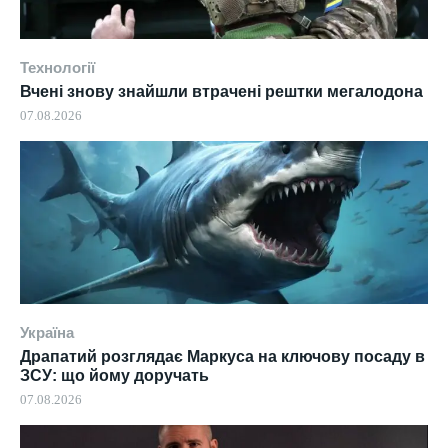
Технології
Вчені знову знайшли втрачені рештки мегалодона
07.08.2026
Україна
Драпатий розглядає Маркуса на ключову посаду в
ЗСУ: що йому доручать
07.08.2026