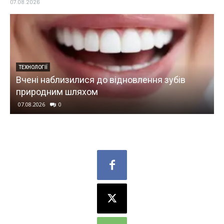
07.08.2026
ТЕХНОЛОГІЇ
Вчені наблизилися до відновлення зубів
природним шляхом
У
07.08.2026
0