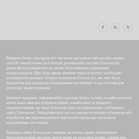
EUROUA
Використання, передрук або часткове цитування матеріалів, новин,
статей і аналітичних публікацій, розміщених на сайті Euroua.net,
дозволяється виключно за умови обов’язкового зазначення
першоджерела. При будь-якому використанні контенту необхідно
розміщувати активне гіперпосилання на Euroua.net, яке має бути
відкритим для індексації пошуковими системами та доступним для
переходу користувачами.
Інтернет-видання, інформаційні портали, блоги та інші онлайн-ресурси
зобов’язані використовувати пряме, клікабельне та відкрите
гіперпосилання, що веде безпосередньо на оригінальну публікацію
сайту Euroua.net. Забороняється застосування технічних обмежень або
атрибутів, які перешкоджають коректній індексації посилання
пошуковими системами.
Редакція сайту Euroua.net залишає за собою право публікувати
матеріали різних авторів, проте може не поділяти думки, оцінки або