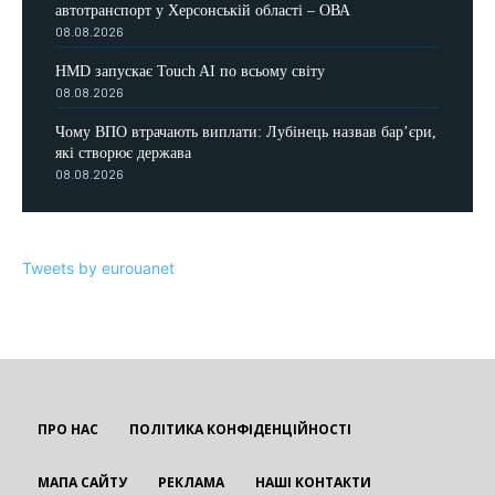
автотранспорт у Херсонській області – ОВА
08.08.2026
HMD запускає Touch AI по всьому світу
08.08.2026
Чому ВПО втрачають виплати: Лубінець назвав бар’єри,
які створює держава
08.08.2026
Tweets by eurouanet
ПРО НАС
ПОЛІТИКА КОНФІДЕНЦІЙНОСТІ
МАПА САЙТУ
РЕКЛАМА
НАШІ КОНТАКТИ