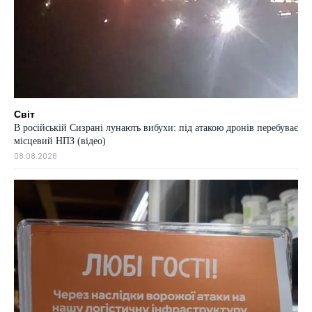
Світ
В російській Сизрані лунають вибухи: під атакою дронів перебуває
місцевий НПЗ (відео)
08.08.2026