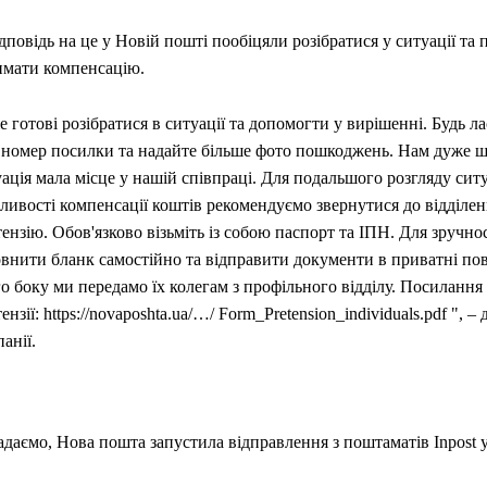
дповідь на це у Новій пошті пообіцяли розібратися у ситуації та п
имати компенсацію.
 готові розібратися в ситуації та допомогти у вирішенні. Будь л
 номер посилки та надайте більше фото пошкоджень. Нам дуже ш
ація мала місце у нашій співпраці. Для подальшого розгляду ситу
ливості компенсації коштів рекомендуємо звернутися до відділен
ензію. Обов'язково візьміть із собою паспорт та ІПН. Для зручно
внити бланк самостійно та відправити документи в приватні пов
о боку ми передамо їх колегам з профільного відділу. Посилання
ензії: https://novaposhta.ua/…/ Form_Pretension_individuals.pdf ", –
анії.
даємо, Нова пошта запустила відправлення з поштаматів Inpost 