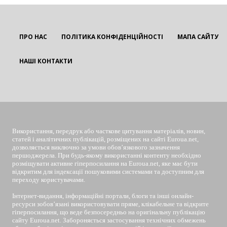
ПРО НАС
ПОЛІТИКА КОНФІДЕНЦІЙНОСТІ
МАПА САЙТУ
НАШІ КОНТАКТИ
EUROUA
Використання, передрук або часткове цитування матеріалів, новин,
статей і аналітичних публікацій, розміщених на сайті Euroua.net,
дозволяється виключно за умови обов’язкового зазначення
першоджерела. При будь-якому використанні контенту необхідно
розміщувати активне гіперпосилання на Euroua.net, яке має бути
відкритим для індексації пошуковими системами та доступним для
переходу користувачами.
Інтернет-видання, інформаційні портали, блоги та інші онлайн-
ресурси зобов’язані використовувати пряме, клікабельне та відкрите
гіперпосилання, що веде безпосередньо на оригінальну публікацію
сайту Euroua.net. Забороняється застосування технічних обмежень