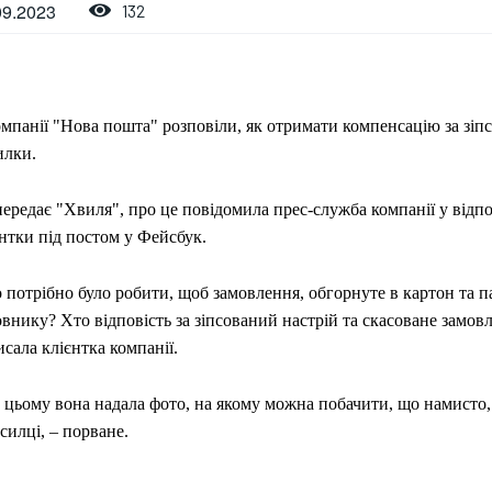
09.2023
132
мпанії "Нова пошта" розповіли, як отримати компенсацію за зіп
илки.
ередає "Хвиля", про це повідомила прес-служба компанії у відпо
нтки під постом у Фейсбук.
потрібно було робити, щоб замовлення, обгорнуте в картон та па
внику? Хто відповість за зіпсований настрій та скасоване замовл
сала клієнтка компанії.
 цьому вона надала фото, на якому можна побачити, що намисто,
силці, – порване.