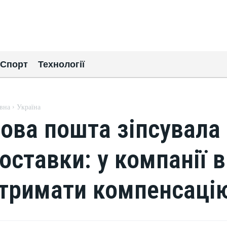
Спорт
Технології
вна
Україна
ова пошта зіпсувала 
оставки: у компанії в
тримати компенсаці