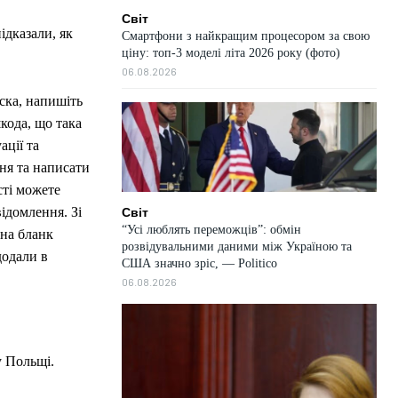
Світ
ідказали, як
Смартфони з найкращим процесором за свою
ціну: топ-3 моделі літа 2026 року (фото)
06.08.2026
аска, напишіть
кода, що така
ації та
ня та написати
сті можете
ідомлення. Зі
Світ
“Усі люблять переможців”: обмін
 на бланк
розвідувальними даними між Україною та
 додали в
США значно зріс, — Politico
06.08.2026
у Польщі.