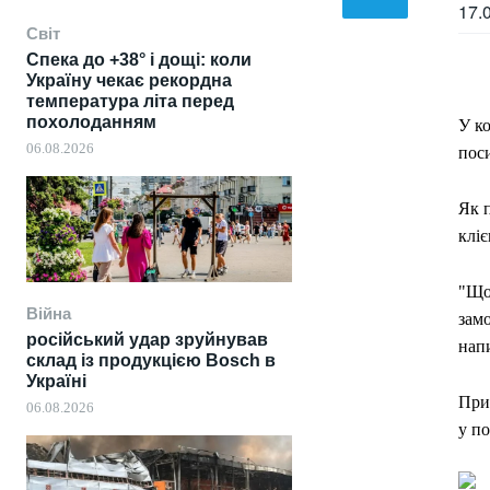
17.
Світ
Спека до +38° і дощі: коли
Україну чекає рекордна
температура літа перед
похолоданням
У ко
06.08.2026
пос
Як п
кліє
"Що 
Війна
замо
російський удар зруйнував
напи
склад із продукцією Bosch в
Україні
При
06.08.2026
у по