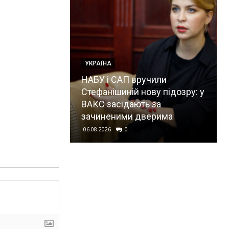
УКРАЇНА
НАБУ і САП вручили
Стефанішиній нову підозру: у
ВАКС засідають за
зачиненими дверима
06.08.2026
0