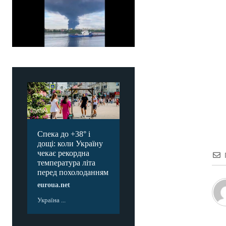
Спека до +38° і
дощі: коли Україну
чекає рекордна
температура літа
перед похолоданням
euroua.net
Україна ...