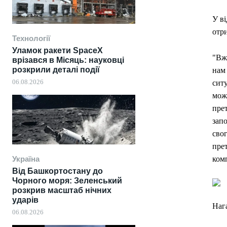
У ві
отр
Технології
Уламок ракети SpaceX
"Вже
врізався в Місяць: науковці
розкрили деталі події
нам
06.08.2026
ситу
мож
прет
запо
свог
прет
Україна
комп
Від Башкортостану до
Чорного моря: Зеленський
розкрив масштаб нічних
ударів
Нага
06.08.2026