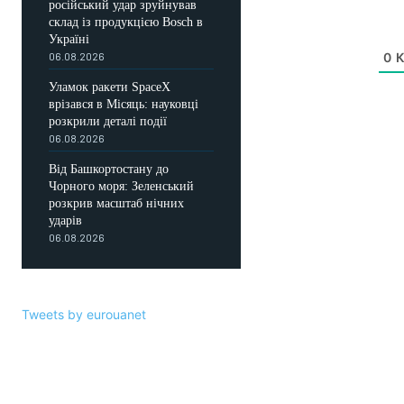
російський удар зруйнував
склад із продукцією Bosch в
Україні
06.08.2026
0
К
Уламок ракети SpaceX
врізався в Місяць: науковці
розкрили деталі події
06.08.2026
Від Башкортостану до
Чорного моря: Зеленський
розкрив масштаб нічних
ударів
06.08.2026
Tweets by eurouanet