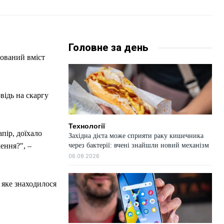
Головне за день
сований вміст
відь на скаргу
Технології
пір, доїхало
Західна дієта може сприяти раку кишечника
через бактерії: вчені знайшли новий механізм
ення?", –
06.08.2026
 яке знаходилося