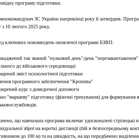
повідну програму підготовки.
внокомандувач ЗС України наприкінці року її затвердив. Програ
 з 10 лютого 2025 року.
ед ключових нововведень оновленої програми БЗВП:
оваджений так званий "нульовий день"/день "перезавантаження" 
ільного до військового середовища)
ощений зміст психологічної підготовки
чення програмного забезпечення "Кропива"
ширений курс з домедичної допомоги
ано "маршеву" підготовку (фізичні тренування) для формування 
ськовослужбовців.
ачено, що навчальна програма включає удосконалені стрілецькі в
відуальної зброї на короткі дистанції (бій в безпосередньому конт
тивником до 100 м) та на швидкість, на що передбачено виділенн