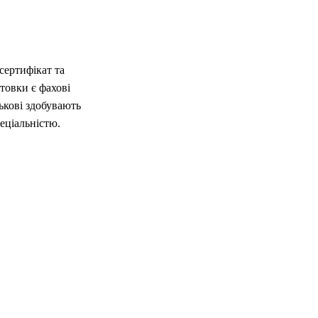
сертифікат та
товки є фахові
ькові здобувають
еціальністю.