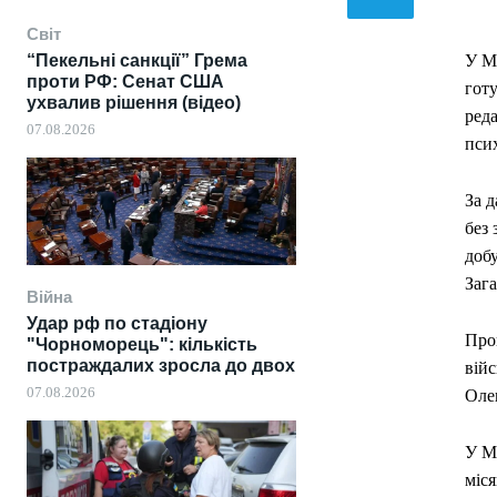
Світ
“Пекельні санкції” Грема
У Мі
проти РФ: Сенат США
готу
ухвалив рішення (відео)
реда
07.08.2026
псих
За д
без 
добу
Зага
Війна
Удар рф по стадіону
Про
"Чорноморець": кількість
постраждалих зросла до двох
вій
07.08.2026
Оле
У М
міся