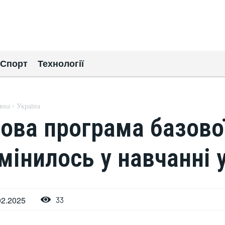
Спорт
Технології
вна
Україна
ова програма базової
мінилось у навчанні 
02.2025
33