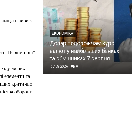
о нищать ворога
ЕКОНОМІКА
Долар подорожчав: курс
валют у найбільших банках
сті "Перший бій".
та обмінниках 7 серпня
07.08.2026
0
освіду наших
лі елементи та
інших критично
іністра оборони