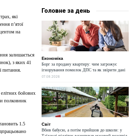
Головне за день
трах, які
ення п’ятої
кцентом на
ання залишається
Економіка
нок), з яких 41
Борг за продану квартиру: чим загрожує
і питання.
ігнорування помилок ДПС та як звірити дані
07.08.2026
 елітних бойових
ни полковник
тановить 1.5
Світ
Вбив бабусю, а потім прийшов до школи: у
ідпрацьовано
Таїланді підліток влаштував масовий розстріл