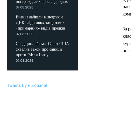
постраждалих зросла до двох
навч
07.08.2026
комп
Вчені знайшли в людській
ДНК сліди двох загадкових
«примарних» видів предків
За 
07.08.2026
клас
курс
Спадщина Грема: Сенат США
схвалив закон про санкції
погл
проти РФ та Ірану
07.08.2026
Tweets by eurouanet