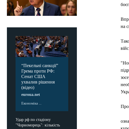
боє
Впра
на с
Тако
війс
"Но
“Пекельні санкції”
підр
Грема проти РФ:
Сенат США
зос
ухвалив рішення
необ
(відео)
Укр
euroua.net
Економіка ...
Про
Удар рф по стадіону
озн
"Чорноморець": кількість
курс