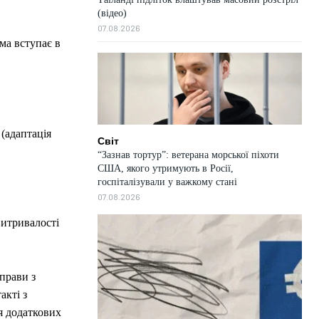
(відео)
07.08.2026
ма вступає в
(адаптація
Світ
“Зазнав тортур”: ветерана морської піхоти
США, якого утримують в Росії,
госпіталізували у важкому стані
07.08.2026
витривалості
прави з
акті з
я додаткових