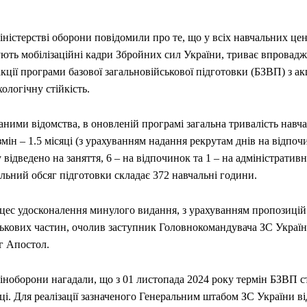
ністерстві оборони повідомили про те, що у всіх навчальних цен
ють мобілізаційні кадри Збройних сил України, триває впровадж
кції програми базової загальновійськової підготовки (БЗВП) з а
ологічну стійкість.
аними відомства, в оновленій програмі загальна тривалість навч
змін – 1.5 місяці (з урахуванням надання рекрутам днів на відпочи
 відведено на заняття, 6 – на відпочинок та 1 – на адміністративн
льний обсяг підготовки складає 372 навчальні години.
цес удосконалення минулого видання, з урахуванням пропозицій
ськових частин, очолив заступник Головнокомандувача ЗС Украї
г Апостол.
іноборони нагадали, що з 01 листопада 2024 року термін БЗВП с
ці. Для реалізації зазначеного Генеральним штабом ЗС України в