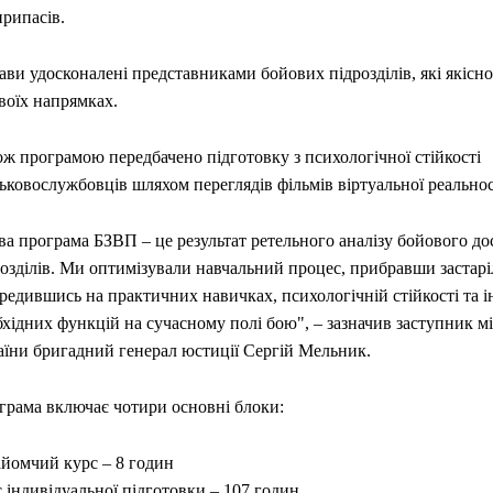
припасів.
ви удосконалені представниками бойових підрозділів, які якісн
воїх напрямках.
ж програмою передбачено підготовку з психологічної стійкості
ьковослужбовців шляхом переглядів фільмів віртуальної реально
ва програма БЗВП – це результат ретельного аналізу бойового д
озділів. Ми оптимізували навчальний процес, прибравши застарі
ередившись на практичних навичках, психологічній стійкості та 
хідних функцій на сучасному полі бою", – зазначив заступник м
аїни бригадний генерал юстиції Сергій Мельник.
грама включає чотири основні блоки:
айомчий курс – 8 годин
 індивідуальної підготовки – 107 годин