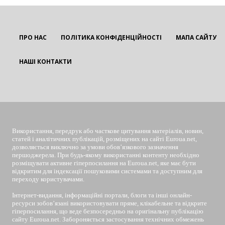
ПРО НАС
ПОЛІТИКА КОНФІДЕНЦІЙНОСТІ
МАПА САЙТУ
НАШІ КОНТАКТИ
EUROUA
Використання, передрук або часткове цитування матеріалів, новин,
статей і аналітичних публікацій, розміщених на сайті Euroua.net,
дозволяється виключно за умови обов’язкового зазначення
першоджерела. При будь-якому використанні контенту необхідно
розміщувати активне гіперпосилання на Euroua.net, яке має бути
відкритим для індексації пошуковими системами та доступним для
переходу користувачами.
Інтернет-видання, інформаційні портали, блоги та інші онлайн-
ресурси зобов’язані використовувати пряме, клікабельне та відкрите
гіперпосилання, що веде безпосередньо на оригінальну публікацію
сайту Euroua.net. Забороняється застосування технічних обмежень