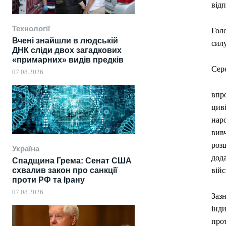
від
Технології
Голо
Вчені знайшли в людській
силу
ДНК сліди двох загадкових
«примарних» видів предків
Сер
07.08.2026
впр
цив
нар
вив
роз
Україна
дод
Спадщина Грема: Сенат США
схвалив закон про санкції
вій
проти РФ та Ірану
07.08.2026
Зазн
інди
про