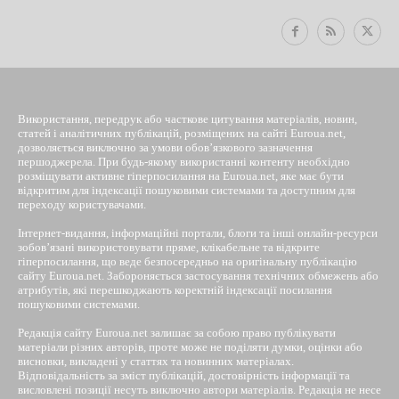
Використання, передрук або часткове цитування матеріалів, новин,
статей і аналітичних публікацій, розміщених на сайті Euroua.net,
дозволяється виключно за умови обов’язкового зазначення
першоджерела. При будь-якому використанні контенту необхідно
розміщувати активне гіперпосилання на Euroua.net, яке має бути
відкритим для індексації пошуковими системами та доступним для
переходу користувачами.
Інтернет-видання, інформаційні портали, блоги та інші онлайн-ресурси
зобов’язані використовувати пряме, клікабельне та відкрите
гіперпосилання, що веде безпосередньо на оригінальну публікацію
сайту Euroua.net. Забороняється застосування технічних обмежень або
атрибутів, які перешкоджають коректній індексації посилання
пошуковими системами.
Редакція сайту Euroua.net залишає за собою право публікувати
матеріали різних авторів, проте може не поділяти думки, оцінки або
висновки, викладені у статтях та новинних матеріалах.
Відповідальність за зміст публікацій, достовірність інформації та
висловлені позиції несуть виключно автори матеріалів. Редакція не несе