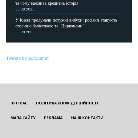
та чому важлива кредитна історія
05.08.2026
У Києві пролунали потужні вибухи: росіяни атакують
столицю балістикою та “Цирконами”
05.08.2026
Tweets by eurouanet
ПРО НАС
ПОЛІТИКА КОНФІДЕНЦІЙНОСТІ
МАПА САЙТУ
РЕКЛАМА
НАШІ КОНТАКТИ
EUROUA