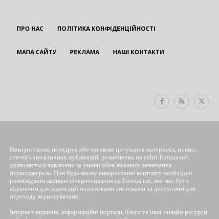
ПРО НАС
ПОЛІТИКА КОНФІДЕНЦІЙНОСТІ
МАПА САЙТУ
РЕКЛАМА
НАШІ КОНТАКТИ
EUROUA
Використання, передрук або часткове цитування матеріалів, новин,
статей і аналітичних публікацій, розміщених на сайті Euroua.net,
дозволяється виключно за умови обов’язкового зазначення
першоджерела. При будь-якому використанні контенту необхідно
розміщувати активне гіперпосилання на Euroua.net, яке має бути
відкритим для індексації пошуковими системами та доступним для
переходу користувачами.
Інтернет-видання, інформаційні портали, блоги та інші онлайн-ресурси