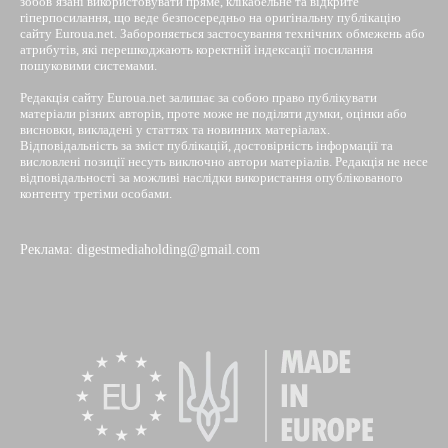
зобов’язані використовувати пряме, клікабельне та відкрите
гіперпосилання, що веде безпосередньо на оригінальну публікацію
сайту Euroua.net. Забороняється застосування технічних обмежень або
атрибутів, які перешкоджають коректній індексації посилання
пошуковими системами.
Редакція сайту Euroua.net залишає за собою право публікувати
матеріали різних авторів, проте може не поділяти думки, оцінки або
висновки, викладені у статтях та новинних матеріалах.
Відповідальність за зміст публікацій, достовірність інформації та
висловлені позиції несуть виключно автори матеріалів. Редакція не несе
відповідальності за можливі наслідки використання опублікованого
контенту третіми особами.
Реклама: digestmediaholding@gmail.com