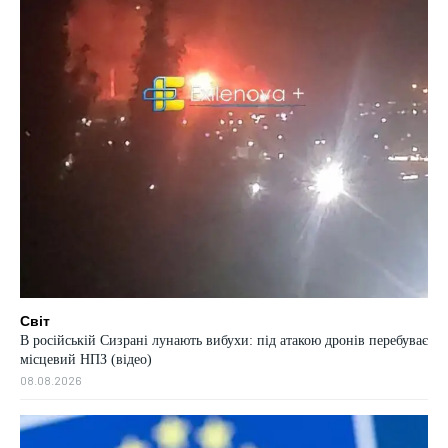
Світ
В російській Сизрані лунають вибухи: під атакою дронів перебуває
місцевий НПЗ (відео)
08.08.2026