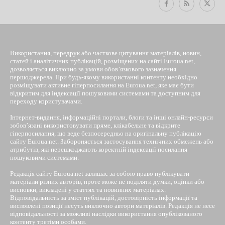
Використання, передрук або часткове цитування матеріалів, новин,
статей і аналітичних публікацій, розміщених на сайті Euroua.net,
дозволяється виключно за умови обов’язкового зазначення
першоджерела. При будь-якому використанні контенту необхідно
розміщувати активне гіперпосилання на Euroua.net, яке має бути
відкритим для індексації пошуковими системами та доступним для
переходу користувачами.
Інтернет-видання, інформаційні портали, блоги та інші онлайн-ресурси
зобов’язані використовувати пряме, клікабельне та відкрите
гіперпосилання, що веде безпосередньо на оригінальну публікацію
сайту Euroua.net. Забороняється застосування технічних обмежень або
атрибутів, які перешкоджають коректній індексації посилання
пошуковими системами.
Редакція сайту Euroua.net залишає за собою право публікувати
матеріали різних авторів, проте може не поділяти думки, оцінки або
висновки, викладені у статтях та новинних матеріалах.
Відповідальність за зміст публікацій, достовірність інформації та
висловлені позиції несуть виключно автори матеріалів. Редакція не несе
відповідальності за можливі наслідки використання опублікованого
контенту третіми особами.