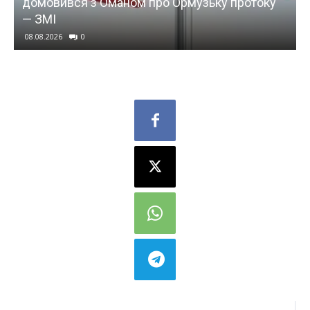
домовився з Оманом про Ормузьку протоку
— ЗМІ
08.08.2026
0