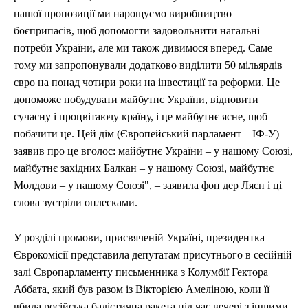
нашої пропозиції ми нарощуємо виробництво
боєприпасів, щоб допомогти задовольнити нагальні
потреби України, але ми також дивимося вперед. Саме
тому ми запропонували додатково виділити 50 мільярдів
євро на понад чотири роки на інвестиції та реформи. Це
допоможе побудувати майбутнє України, відновити
сучасну і процвітаючу країну, і це майбутнє ясне, щоб
побачити це. Цей дім (Європейський парламент – ІФ-У)
заявив про це вголос: майбутнє України – у нашому Союзі,
майбутнє західних Балкан – у нашому Союзі, майбутнє
Молдови – у нашому Союзі", – заявила фон дер Ляєн і ці
слова зустріли оплесками.
У розділі промови, присвяченій Україні, президентка
Єврокомісії представила депутатам присутнього в сесійній
залі Європарламенту письменника з Колумбії Гектора
Аббата, який був разом із Вікторією Амеліною, коли її
вбила російська балістична ракета під час вечері з іншими