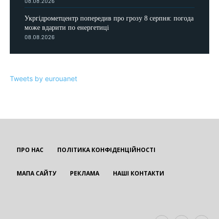
08.08.2026
Укргідрометцентр попередив про грозу 8 серпня: погода
може вдарити по енергетиці
08.08.2026
Tweets by eurouanet
ПРО НАС
ПОЛІТИКА КОНФІДЕНЦІЙНОСТІ
МАПА САЙТУ
РЕКЛАМА
НАШІ КОНТАКТИ
EUROUA