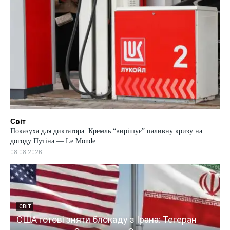
Світ
Показуха для диктатора: Кремль “вирішує” паливну кризу на
догоду Путіна — Le Monde
08.08.2026
СВІТ
США готові зняти блокаду з Ірана: Тегеран