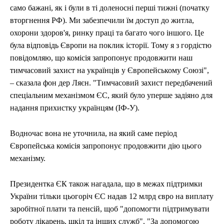
само бажані, як і були в ті доленосні перші тижні (початку
вторгнення РФ). Ми забезпечили їм доступ до житла,
охорони здоров'я, ринку праці та багато чого іншого. Це
була відповідь Європи на поклик історії. Тому я з гордістю
повідомляю, що комісія запропонує продовжити наш
тимчасовий захист на українців у Європейському Союзі",
– сказала фон дер Ляєн. "Тимчасовий захист передбачений
спеціальним механізмом ЄС, який було уперше задіяно для
надання прихистку українцям (ІФ-У).
Водночас вона не уточнила, на який саме період
Європейська комісія запропонує продовжити дію цього
механізму.
Президентка ЄК також нагадала, що в межах підтримки
України тільки цьогоріч ЄС надав 12 млрд євро на виплату
заробітної плати та пенсій, щоб "допомогти підтримувати
роботу лікарень, шкіл та інших служб". "За допомогою