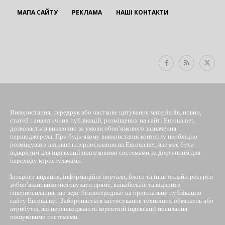
МАПА САЙТУ
РЕКЛАМА
НАШІ КОНТАКТИ
EUROUA
Використання, передрук або часткове цитування матеріалів, новин,
статей і аналітичних публікацій, розміщених на сайті Euroua.net,
дозволяється виключно за умови обов’язкового зазначення
першоджерела. При будь-якому використанні контенту необхідно
розміщувати активне гіперпосилання на Euroua.net, яке має бути
відкритим для індексації пошуковими системами та доступним для
переходу користувачами.
Інтернет-видання, інформаційні портали, блоги та інші онлайн-ресурси
зобов’язані використовувати пряме, клікабельне та відкрите
гіперпосилання, що веде безпосередньо на оригінальну публікацію
сайту Euroua.net. Забороняється застосування технічних обмежень або
атрибутів, які перешкоджають коректній індексації посилання
пошуковими системами.