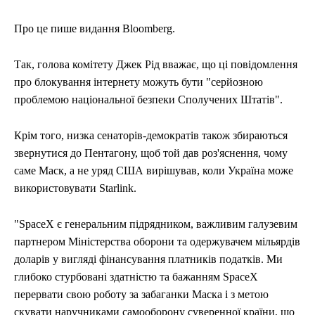
Про це пише видання Bloomberg.
Так, голова комітету Джек Рід вважає, що ці повідомлення
про блокування інтернету можуть бути "серйозною
проблемою національної безпеки Сполучених Штатів".
Крім того, низка сенаторів-демократів також збираються
звернутися до Пентагону, щоб той дав роз'яснення, чому
саме Маск, а не уряд США вирішував, коли Україна може
використовувати Starlink.
"SpaceX є генеральним підрядником, важливим галузевим
партнером Міністерства оборони та одержувачем мільярдів
доларів у вигляді фінансування платників податків. Ми
глибоко стурбовані здатністю та бажанням SpaceX
перервати свою роботу за забаганки Маска і з метою
скувати наручниками самооборону суверенної країни, що