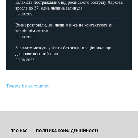
Кількість постраждалих від російського обстрілу Харкова
зросла до 37, одна людина загинула
09.08.2026
Вчені розповіли, які люди майже не контактують із
зовнішнім світом
09.08.2026
Зарплату можуть урізати без згоди працівника: що
дозволяє воєнний стан
09.08.2026
Tweets by eurouanet
ПРО НАС
ПОЛІТИКА КОНФІДЕНЦІЙНОСТІ