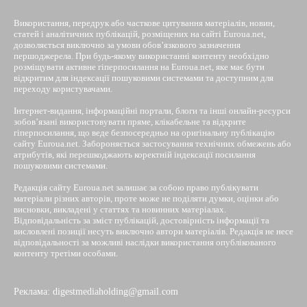
Використання, передрук або часткове цитування матеріалів, новин,
статей і аналітичних публікацій, розміщених на сайті Euroua.net,
дозволяється виключно за умови обов’язкового зазначення
першоджерела. При будь-якому використанні контенту необхідно
розміщувати активне гіперпосилання на Euroua.net, яке має бути
відкритим для індексації пошуковими системами та доступним для
переходу користувачами.
Інтернет-видання, інформаційні портали, блоги та інші онлайн-ресурси
зобов’язані використовувати пряме, клікабельне та відкрите
гіперпосилання, що веде безпосередньо на оригінальну публікацію
сайту Euroua.net. Забороняється застосування технічних обмежень або
атрибутів, які перешкоджають коректній індексації посилання
пошуковими системами.
Редакція сайту Euroua.net залишає за собою право публікувати
матеріали різних авторів, проте може не поділяти думки, оцінки або
висновки, викладені у статтях та новинних матеріалах.
Відповідальність за зміст публікацій, достовірність інформації та
висловлені позиції несуть виключно автори матеріалів. Редакція не несе
відповідальності за можливі наслідки використання опублікованого
контенту третіми особами.
Реклама: digestmediaholding@gmail.com