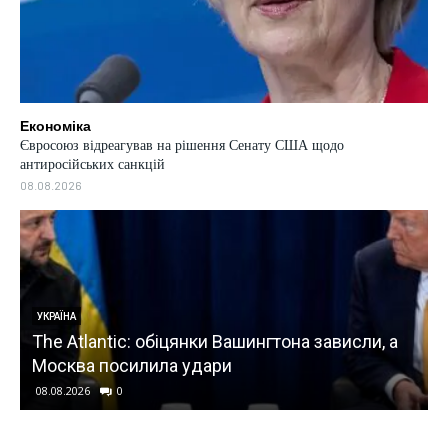
Економіка
Євросоюз відреагував на рішення Сенату США щодо
антиросійських санкцій
08.08.2026
УКРАЇНА
,
The Atlantic: обіцянки Вашингтона зависли, а
Москва посилила удари
08.08.2026
0