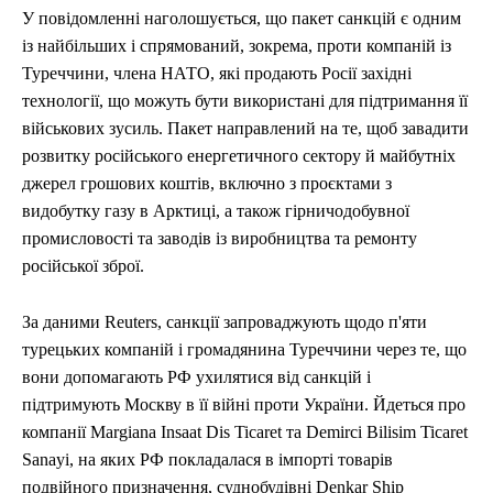
У повідомленні наголошується, що пакет санкцій є одним
із найбільших і спрямований, зокрема, проти компаній із
Туреччини, члена НАТО, які продають Росії західні
технології, що можуть бути використані для підтримання її
військових зусиль. Пакет направлений на те, щоб завадити
розвитку російського енергетичного сектору й майбутніх
джерел грошових коштів, включно з проєктами з
видобутку газу в Арктиці, а також гірничодобувної
промисловості та заводів із виробництва та ремонту
російської зброї.
За даними Reuters, санкції запроваджують щодо п'яти
турецьких компаній і громадянина Туреччини через те, що
вони допомагають РФ ухилятися від санкцій і
підтримують Москву в її війні проти України. Йдеться про
компанії Margiana Insaat Dis Ticaret та Demirci Bilisim Ticaret
Sanayi, на яких РФ покладалася в імпорті товарів
подвійного призначення, суднобудівні Denkar Ship