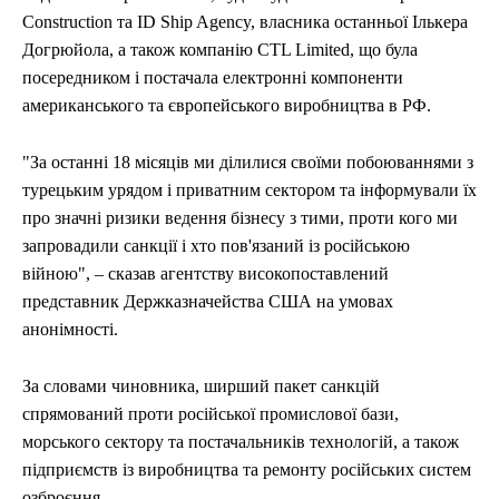
Construction та ID Ship Agency, власника останньої Ількера
Догрюйола, а також компанію CTL Limited, що була
посередником і постачала електронні компоненти
американського та європейського виробництва в РФ.
"За останні 18 місяців ми ділилися своїми побоюваннями з
турецьким урядом і приватним сектором та інформували їх
про значні ризики ведення бізнесу з тими, проти кого ми
запровадили санкції і хто пов'язаний із російською
війною", – сказав агентству високопоставлений
представник Держказначейства США на умовах
анонімності.
За словами чиновника, ширший пакет санкцій
спрямований проти російської промислової бази,
морського сектору та постачальників технологій, а також
підприємств із виробництва та ремонту російських систем
озброєння.