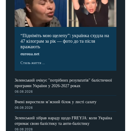
“Підніміть мою щелепу”: українка схудла на
47 кілограм за рік — фото до та після
вражають
euroua.net
Стиль життя ...
Зеленський очікує "потрібних результатів" балістичної
програми України у 2026-2027 роках
06.08.2026
Вчені виростили м’ясний білок у листі салату
06.08.2026
Зеленський зібрав нараду щодо FREYJA: коли Україна
отримає свою балістику та анти-балістику
06.08.2026