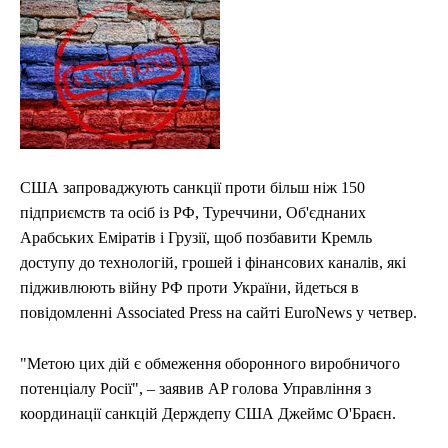
ЕКОНОМІКА
ЕКОНОМІКА
СПОРТ
СПОРТ
ТЕХНОЛОГІЇ
ТЕХНОЛОГІЇ
США запроваджують санкції проти більш ніж 150
підприємств та осіб із РФ, Туреччини, Об'єднаних
Арабських Еміратів і Грузії, щоб позбавити Кремль
доступу до технологій, грошей і фінансових каналів, які
підживлюють війну РФ проти України, йдеться в
повідомленні Associated Press на сайті EuroNews у четвер.
"Метою цих дій є обмеження оборонного виробничого
потенціалу Росії", – заявив AP голова Управління з
координації санкцій Держдепу США Джеймс О'Браєн.