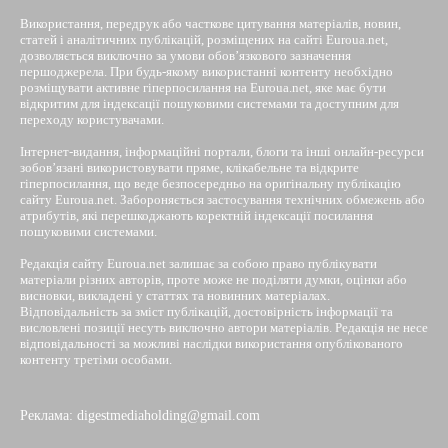
Використання, передрук або часткове цитування матеріалів, новин,
статей і аналітичних публікацій, розміщених на сайті Euroua.net,
дозволяється виключно за умови обов’язкового зазначення
першоджерела. При будь-якому використанні контенту необхідно
розміщувати активне гіперпосилання на Euroua.net, яке має бути
відкритим для індексації пошуковими системами та доступним для
переходу користувачами.
Інтернет-видання, інформаційні портали, блоги та інші онлайн-ресурси
зобов’язані використовувати пряме, клікабельне та відкрите
гіперпосилання, що веде безпосередньо на оригінальну публікацію
сайту Euroua.net. Забороняється застосування технічних обмежень або
атрибутів, які перешкоджають коректній індексації посилання
пошуковими системами.
Редакція сайту Euroua.net залишає за собою право публікувати
матеріали різних авторів, проте може не поділяти думки, оцінки або
висновки, викладені у статтях та новинних матеріалах.
Відповідальність за зміст публікацій, достовірність інформації та
висловлені позиції несуть виключно автори матеріалів. Редакція не несе
відповідальності за можливі наслідки використання опублікованого
контенту третіми особами.
Реклама: digestmediaholding@gmail.com