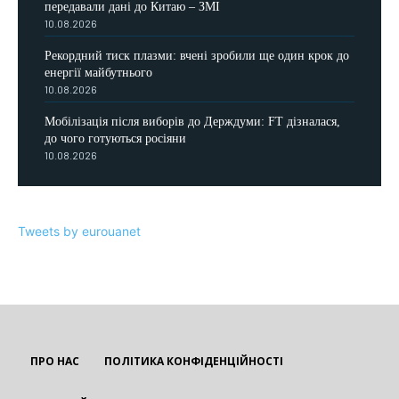
передавали дані до Китаю – ЗМІ
10.08.2026
Рекордний тиск плазми: вчені зробили ще один крок до
енергії майбутнього
10.08.2026
Мобілізація після виборів до Держдуми: FT дізналася,
до чого готуються росіяни
10.08.2026
Tweets by eurouanet
ПРО НАС
ПОЛІТИКА КОНФІДЕНЦІЙНОСТІ