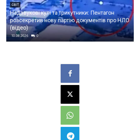
рикутники: Пентагон
УКРАЇНА
ртію документів про НЛО
Мобілізація після виборі
дізналася, до чого готую
10.08.2026
0