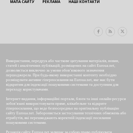
МАПА САЙТУ
РЕКЛАМА
НАШІ КОНТАКТИ
EUROUA
Використання, передрук або часткове цитування матеріалів, новин,
статей і аналітичних публікацій, розміщених на сайті Euroua.net,
дозволяється виключно за умови обов’язкового зазначення
першоджерела. При будь-якому використанні контенту необхідно
розміщувати активне гіперпосилання на Euroua.net, яке має бути
відкритим для індексації пошуковими системами та доступним для
переходу користувачами.
Інтернет-видання, інформаційні портали, блоги та інші онлайн-ресурси
зобов’язані використовувати пряме, клікабельне та відкрите
гіперпосилання, що веде безпосередньо на оригінальну публікацію
сайту Euroua.net. Забороняється застосування технічних обмежень або
атрибутів, які перешкоджають коректній індексації посилання
пошуковими системами.
Редакція сайту Euroua.net залишає за собою право публікувати