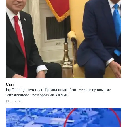
Світ
Ізраїль відкинув план Трампа щодо Гази: Нетаньягу вимагає
“справжнього” роззброєння ХАМАС
10.08.2026