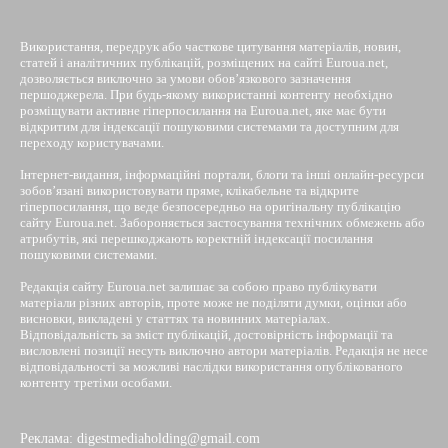
Використання, передрук або часткове цитування матеріалів, новин,
статей і аналітичних публікацій, розміщених на сайті Euroua.net,
дозволяється виключно за умови обов’язкового зазначення
першоджерела. При будь-якому використанні контенту необхідно
розміщувати активне гіперпосилання на Euroua.net, яке має бути
відкритим для індексації пошуковими системами та доступним для
переходу користувачами.
Інтернет-видання, інформаційні портали, блоги та інші онлайн-ресурси
зобов’язані використовувати пряме, клікабельне та відкрите
гіперпосилання, що веде безпосередньо на оригінальну публікацію
сайту Euroua.net. Забороняється застосування технічних обмежень або
атрибутів, які перешкоджають коректній індексації посилання
пошуковими системами.
Редакція сайту Euroua.net залишає за собою право публікувати
матеріали різних авторів, проте може не поділяти думки, оцінки або
висновки, викладені у статтях та новинних матеріалах.
Відповідальність за зміст публікацій, достовірність інформації та
висловлені позиції несуть виключно автори матеріалів. Редакція не несе
відповідальності за можливі наслідки використання опублікованого
контенту третіми особами.
Реклама: digestmediaholding@gmail.com