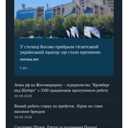
У столиці Косово прибрали гігантський
український прапор: що стало причиною
euroua.net
Світ ...
Атака рф на Житомирщину – підприємство "Кромберг
енд Шуберт" з 3500 працівників призупинило роботу
09.08.2026
Renault робить ставку на прибуток: Alpine не стане
масовим брендом
09.08.2026
Сполучені Штати, Patriot та положення Польщі