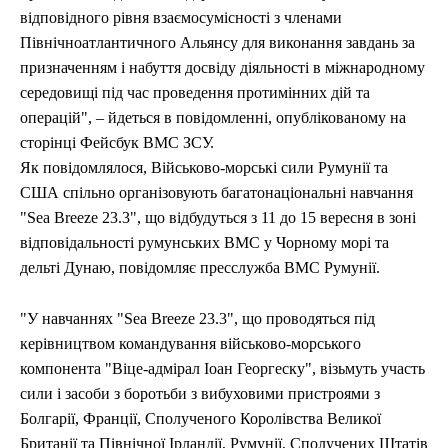
відповідного рівня взаємосумісності з членами
Північноатлантичного Альянсу для виконання завдань за
призначенням і набуття досвіду діяльності в міжнародному
середовищі під час проведення протимінних дій та
операцій", – йдеться в повідомленні, опублікованому на
сторінці Фейсбук ВМС ЗСУ.
Як повідомлялося, Військово-морські сили Румунії та
США спільно організовують багатонаціональні навчання
"Sea Breeze 23.3", що відбудуться з 11 до 15 вересня в зоні
відповідальності румунських ВМС у Чорному морі та
дельті Дунаю, повідомляє пресслужба ВМС Румунії.
"У навчаннях "Sea Breeze 23.3", що проводяться під
керівництвом командування військово-морського
компонента "Віце-адмірал Іоан Георгеску", візьмуть участь
сили і засоби з боротьби з вибуховими пристроями з
Болгарії, Франції, Сполученого Королівства Великої
Британії та Північної Ірландії, Румунії, Сполучених Штатів