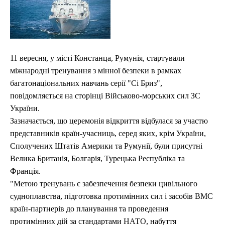
11 вересня, у місті Констанца, Румунія, стартували
міжнародні тренування з мінної безпеки в рамках
багатонаціональних навчань серії "Сі Бриз",
повідомляється на сторінці Військово-морських сил ЗС
України.
Зазначається, що церемонія відкриття відбулася за участю
представників країн-учасниць, серед яких, крім України,
Сполучених Штатів Америки та Румунії, були присутні
Велика Британія, Болгарія, Турецька Республіка та
Франція.
"Метою тренувань є забезпечення безпеки цивільного
судноплавства, підготовка протимінних сил і засобів ВМС
країн-партнерів до планування та проведення
протимінних дій за стандартами НАТО, набуття