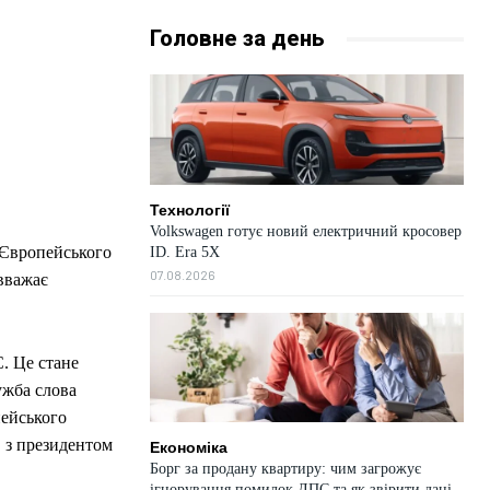
Головне за день
Технології
Volkswagen готує новий електричний кросовер
о Європейського
ID. Era 5X
07.08.2026
вважає
. Це стане
ужба слова
пейського
. з президентом
Економіка
Борг за продану квартиру: чим загрожує
ігнорування помилок ДПС та як звірити дані