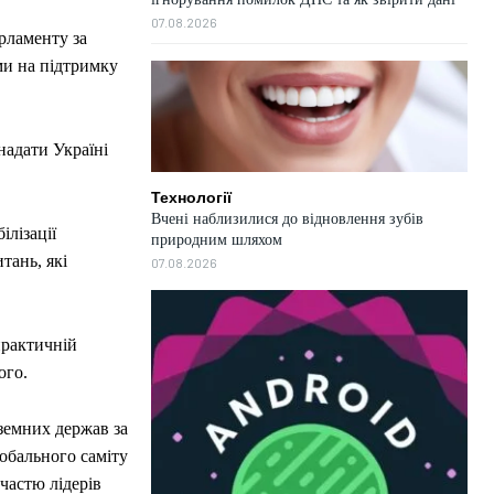
07.08.2026
рламенту за
ми на підтримку
надати Україні
Технології
Вчені наблизилися до відновлення зубів
лізації
природним шляхом
тань, які
07.08.2026
практичній
ого.
оземних держав за
обального саміту
участю лідерів