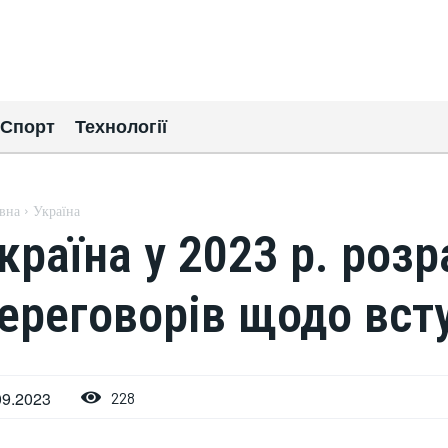
Спорт
Технології
вна
Україна
країна у 2023 р. роз
ереговорів щодо вст
09.2023
228