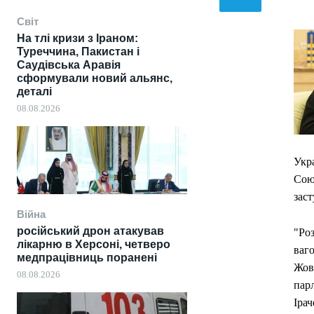
Світ
На тлі кризи з Іраном:
Туреччина, Пакистан і
Саудівська Аравія
сформували новий альянс,
деталі
08.08.2026
Укра
Сою
зас
Війна
російський дрон атакував
"Ро
лікарню в Херсоні, четверо
ваг
медпрацівниць поранені
Жовк
08.08.2026
парл
Ірач