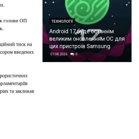
н.
ик голови ОП
ТЕХНОЛОГІЇ
к.
Android 17 буде останнім
великим оновленням ОС для
ційний тиск на
цих пристроїв Samsung
есором введених
07.08.2026
0
ерористичних
арламентаріїв
іях та закликав