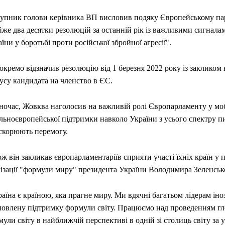
тупник голови керівника ВП висловив подяку Європейському па
же два десятки резолюцій за останній рік із важливими сигнала
їни у боротьбі проти російської збройної агресії".
окремо відзначив резолюцію від 1 березня 2022 року із закликом 
усу кандидата на членство в ЄС.
ночас, Жовква наголосив на важливій ролі Європарламенту у мобі
льноєвропейської підтримки навколо України з усього спектру пи
скорюють перемогу.
ж він закликав європарламентаріїв сприяти участі їхніх країн у 
лізації "формули миру" президента України Володимира Зеленськ
аїна є країною, яка прагне миру. Ми вдячні багатьом лідерам ін
ловлену підтримку формули світу. Працюємо над проведенням гл
ули світу в найближчій перспективі в одній зі столиць світу за 