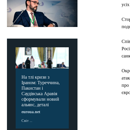
усіх
Сто
под
Спі
Рос
санк
Окр
На тлі кризи з
атак
Іраном: Туреччина,
про
Пакистан і
євр
Саудівська Аравія
сформували новий
альянс, деталі
euroua.net
Світ ...