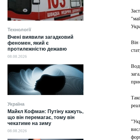
Зас
"май
Укра
Технології
Вчені виявили загадковий
Він 
феномен, який є
протилежністю дежавю
стат
08.08.2026
Вод
зага
при
Тако
Україна
реа
Майкл Кофман: Путіну кажуть,
що він перемагає, тому він
"Укр
чекатиме на зиму
вис
08.08.2026
форм