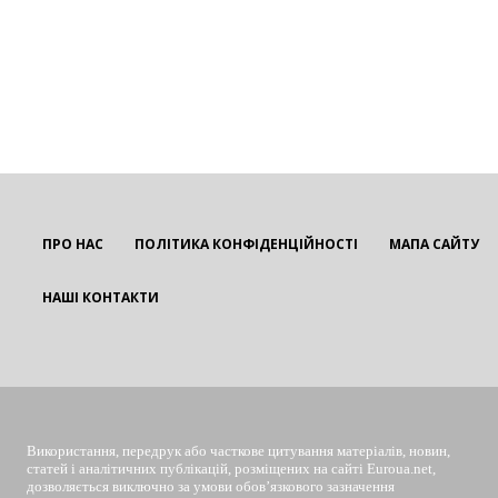
ПРО НАС
ПОЛІТИКА КОНФІДЕНЦІЙНОСТІ
МАПА САЙТУ
НАШІ КОНТАКТИ
EUROUA
Використання, передрук або часткове цитування матеріалів, новин,
статей і аналітичних публікацій, розміщених на сайті Euroua.net,
дозволяється виключно за умови обов’язкового зазначення