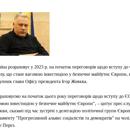
їна розраховує у 2023 р. на початок переговорів щодо вступу д
зу, що стане вагомою інвестицією у безпечне майбутнє Європи, 
тупник глави Офісу президента Ігор Жовква.
зраховуємо на початок цього року переговорів щодо вступу до ЄС
омою інвестицією у безпечне майбутнє Європи", – цитує прес-сл
ви, сказані під час зустрічі з делегацією політичної групи Євро
аменту "Прогресивний альянс соціалістів та демократів" на чолі
е Перез.