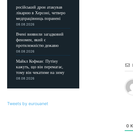
російський дрон атакував
лікарню в Херсоні, четверо
медпрацівниць поранені
08.08.2026
Вчені виявили загадковий
феномен, який є
протилежністю дежавю
08.08.2026
Майкл Кофман: Путіну
кажуть, що він перемагає,
тому він чекатиме на зиму
08.08.2026
Tweets by eurouanet
0
К