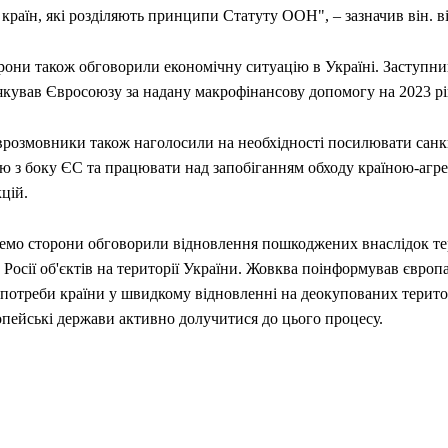
 країн, які розділяють принципи Статуту ООН", – зазначив він. ві
рони також обговорили економічну ситуацію в Україні. Заступн
якував Євросоюзу за надану макрофінансову допомогу на 2023 рі
врозмовники також наголосили на необхідності посилювати санк
ію з боку ЄС та працювати над запобіганням обходу країною-агр
цій.
емо сторони обговорили відновлення пошкоджених внаслідок т
 Росії об'єктів на території України. Жовква поінформував європ
 потреби країни у швидкому відновленні на деокупованих територ
опейські держави активно долучитися до цього процесу.