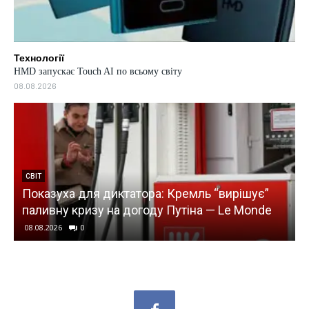
Технології
HMD запускає Touch AI по всьому світу
08.08.2026
УКРАЇНА
Виплата 3100 гривень: кому з українців
доведеться самому йти до ПФУ по гроші
08.08.2026
0