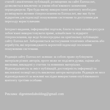
статей і аналітичних публікацій, розміщених на сайті Euroua.net,
дозволяється виключно за умови обов’язкового зазначення
першоджерела. При будь-якому використанні контенту необхідно
розміщувати активне гіперпосилання на Euroua.net, яке має бути
відкритим для індексації пошуковими системами та доступним для
переходу користувачами.
Інтернет-видання, інформаційні портали, блоги та інші онлайн-ресурси
зобов’язані використовувати пряме, клікабельне та відкрите
гіперпосилання, що веде безпосередньо на оригінальну публікацію
сайту Euroua.net. Забороняється застосування технічних обмежень або
атрибутів, які перешкоджають коректній індексації посилання
пошуковими системами.
Редакція сайту Euroua.net залишає за собою право публікувати
матеріали різних авторів, проте може не поділяти думки, оцінки або
висновки, викладені у статтях та новинних матеріалах.
Відповідальність за зміст публікацій, достовірність інформації та
висловлені позиції несуть виключно автори матеріалів. Редакція не несе
відповідальності за можливі наслідки використання опублікованого
контенту третіми особами.
Реклама: digestmediaholding@gmail.com