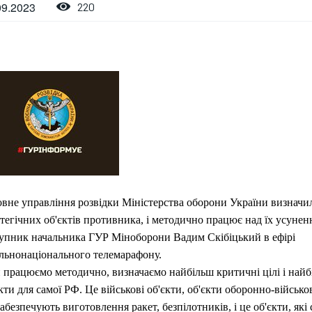
09.2023
220
овне управління розвідки Міністерства оборони України визначи
тегічних об'єктів противника, і методично працює над їх усунен
тупник начальника ГУР Міноборони Вадим Скібіцький в ефірі
альнонаціонального телемарафону.
 працюємо методично, визначаємо найбільш критичні цілі і найб
кти для самої РФ. Це військові об'єкти, об'єкти оборонно-військо
забезпечують виготовлення ракет, безпілотників, і це об'єкти, які