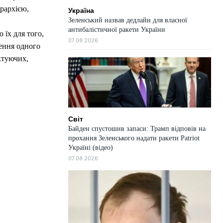
єрархією,
Україна
Зеленський назвав дедлайн для власної
антибалістичної ракети України
їх для того,
07.08.2026
ення одного
ектуючих,
Світ
Байден спустошив запаси: Трамп відповів на
прохання Зеленського надати ракети Patriot
Україні (відео)
07.08.2026