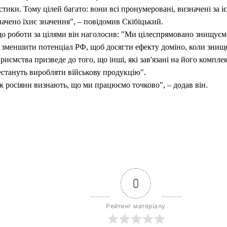
стики. Тому цілей багато: вони всі пронумеровані, визначені за і
ачено їхнє значення", – повідомив Скібіцький.
о роботи за цілями він наголосив: "Ми цілеспрямовано знищуємо 
 зменшити потенціал РФ, щоб досягти ефекту доміно, коли знищ
риємства призведе до того, що інші, які зав'язані на його компл
естануть виробляти військову продукцію".
ж росіяни визнають, що ми працюємо точково", – додав він.
0
Рейтинг матеріалу