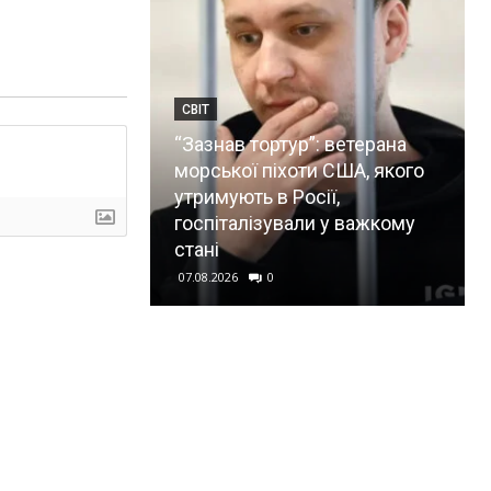
СВІТ
“Зазнав тортур”: ветерана
морської піхоти США, якого
утримують в Росії,
госпіталізували у важкому
стані
07.08.2026
0