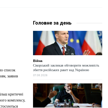
Головне за день
Війна
Сікорський закликав обговорити можливість
ло список
збиття російських ракет над Україною
07.08.2026
ням, заявив
ільш критичні
вого комплексу,
 стосуються