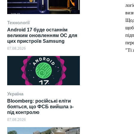
логі
визн
Щод
Технології
щоб
Android 17 буде останнім
підп
великим оновленням ОС для
цих пристроїв Samsung
пер
07.08.2026
"Ті 
Україна
Bloomberg: російські еліти
бояться, що ФСБ вийшла з-
під контролю
07.08.2026