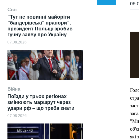
09.
Світ
“Тут не повинні майоріти
“бандерівські” прапори”:
президент Польщі зробив
гучну заяву про Україну
07.08.2026
Війна
Гол
Поїзди у трьох регіонах
стра
змінюють маршрут через
зас
удари рф – що треба знати
заг
07.08.2026
"Ми
об'є
які 