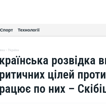
Спорт
Технології
вна
Україна
країнська розвідка в
ритичних цілей прот
рацює по них – Скібі