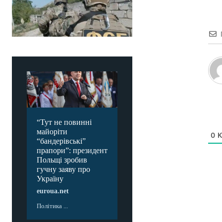
“Тут не повинні
майоріти
0
К
“бандерівські”
прапори”: президент
Польщі зробив
гучну заяву про
Україну
euroua.net
Політика ...