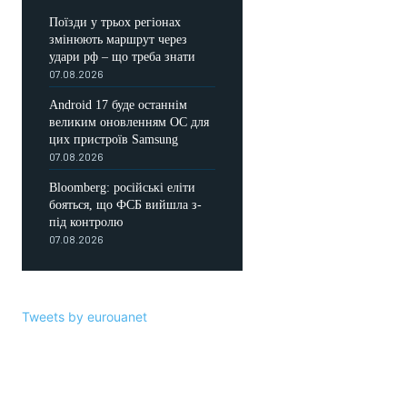
Поїзди у трьох регіонах
змінюють маршрут через
удари рф – що треба знати
07.08.2026
Android 17 буде останнім
великим оновленням ОС для
цих пристроїв Samsung
07.08.2026
Bloomberg: російські еліти
бояться, що ФСБ вийшла з-
під контролю
07.08.2026
Tweets by eurouanet