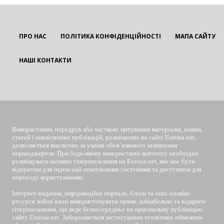
ПРО НАС
ПОЛІТИКА КОНФІДЕНЦІЙНОСТІ
МАПА САЙТУ
НАШІ КОНТАКТИ
EUROUA
Використання, передрук або часткове цитування матеріалів, новин,
статей і аналітичних публікацій, розміщених на сайті Euroua.net,
дозволяється виключно за умови обов’язкового зазначення
першоджерела. При будь-якому використанні контенту необхідно
розміщувати активне гіперпосилання на Euroua.net, яке має бути
відкритим для індексації пошуковими системами та доступним для
переходу користувачами.
Інтернет-видання, інформаційні портали, блоги та інші онлайн-
ресурси зобов’язані використовувати пряме, клікабельне та відкрите
гіперпосилання, що веде безпосередньо на оригінальну публікацію
сайту Euroua.net. Забороняється застосування технічних обмежень