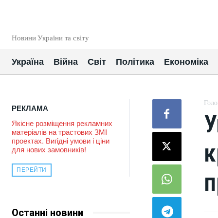
EUROUA
Новини України та світу
Україна
Війна
Світ
Політика
Економіка
Голо
РЕКЛАМА
У
Якісне розміщення рекламних
матеріалів на трастових ЗМІ
проектах. Вигідні умови і ціни
к
для нових замовників!
ПЕРЕЙТИ
п
Останні новини