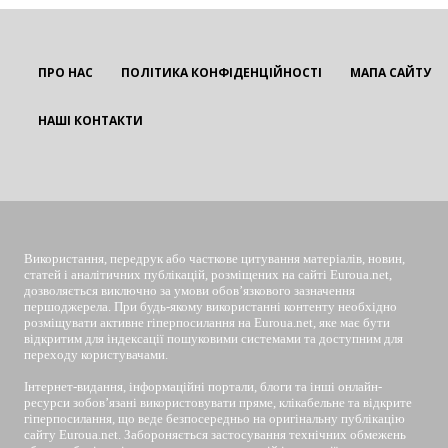
ПРО НАС
ПОЛІТИКА КОНФІДЕНЦІЙНОСТІ
МАПА САЙТУ
НАШІ КОНТАКТИ
EUROUA
Використання, передрук або часткове цитування матеріалів, новин,
статей і аналітичних публікацій, розміщених на сайті Euroua.net,
дозволяється виключно за умови обов’язкового зазначення
першоджерела. При будь-якому використанні контенту необхідно
розміщувати активне гіперпосилання на Euroua.net, яке має бути
відкритим для індексації пошуковими системами та доступним для
переходу користувачами.
Інтернет-видання, інформаційні портали, блоги та інші онлайн-
ресурси зобов’язані використовувати пряме, клікабельне та відкрите
гіперпосилання, що веде безпосередньо на оригінальну публікацію
сайту Euroua.net. Забороняється застосування технічних обмежень