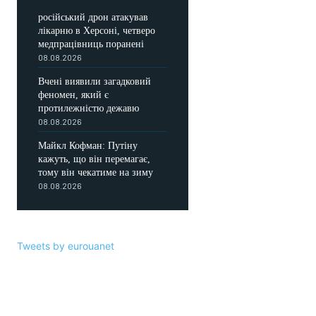
російський дрон атакував
лікарню в Херсоні, четверо
медпрацівниць поранені
08.08.2026
Вчені виявили загадковий
феномен, який є
протилежністю дежавю
08.08.2026
Майкл Кофман: Путіну
кажуть, що він перемагає,
тому він чекатиме на зиму
08.08.2026
Tweets by eurouanet