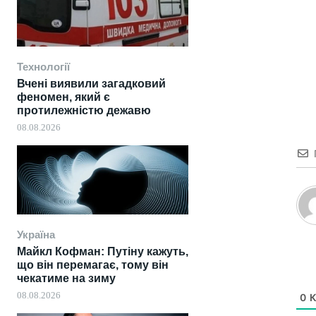
Технології
Вчені виявили загадковий
феномен, який є
протилежністю дежавю
08.08.2026
Україна
Майкл Кофман: Путіну кажуть,
що він перемагає, тому він
чекатиме на зиму
08.08.2026
0
К