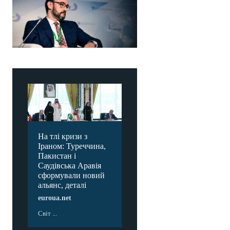
На тлі кризи з
Іраном: Туреччина,
Пакистан і
Саудівська Аравія
сформували новий
альянс, деталі
euroua.net
Світ ...