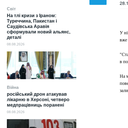
28.
Світ
На тлі кризи з Іраном:
Туреччина, Пакистан і
Саудівська Аравія
сформували новий альянс,
У ні
деталі
вже 
08.08.2026
"Ста
в п
На м
пове
Війна
зал
російський дрон атакував
лікарню в Херсоні, четверо
медпрацівниць поранені
08.08.2026