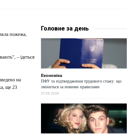
Головне за день
никла пожежа,
вають", – ідеться
Економіка
иведено на
ПФУ та підтвердження трудового стажу: що
зміниться за новими правилами
а, ще 23
07.08.2026