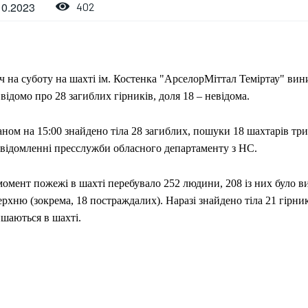
10.2023
402
ч на суботу на шахті ім. Костенка "АрселорМіттал Теміртау" ви
відомо про 28 загиблих гірників, доля 18 – невідома.
ном на 15:00 знайдено тіла 28 загиблих, пошуки 18 шахтарів три
овідомленні пресслужби обласного департаменту з НС.
омент пожежі в шахті перебувало 252 людини, 208 із них було в
рхню (зокрема, 18 постраждалих). Наразі знайдено тіла 21 гірник
ишаються в шахті.