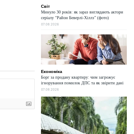
Світ
Минуло 30 років: як зараз виглядають актори
серіалу “Район Беверлі-Хіллз” (фото)
07.08.2026
Економіка
Борг за продану квартиру: чим загрожує
ігнорування помилок ДПС та як звірити дані
07.08.2026