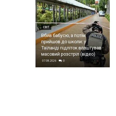
СВІТ
Вбив бабусю, а потім
прийшов до школи: у
Таїланді підліток влаштував
масовий розстріл (відео)
07.08.2026
0