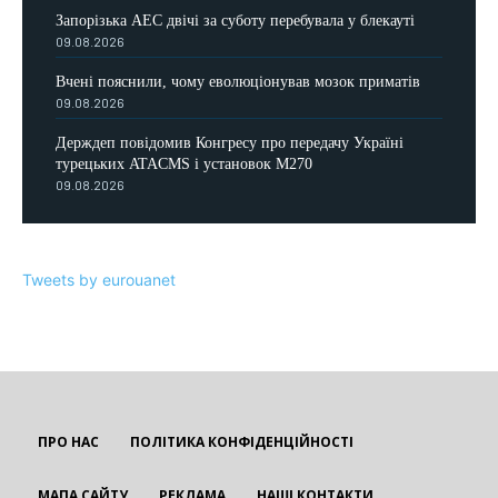
Запорізька АЕС двічі за суботу перебувала у блекауті
09.08.2026
Вчені пояснили, чому еволюціонував мозок приматів
09.08.2026
Держдеп повідомив Конгресу про передачу Україні
турецьких ATACMS і установок M270
09.08.2026
Tweets by eurouanet
ПРО НАС
ПОЛІТИКА КОНФІДЕНЦІЙНОСТІ
МАПА САЙТУ
РЕКЛАМА
НАШІ КОНТАКТИ