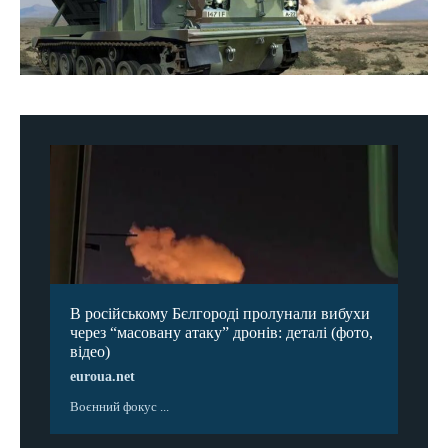
В російському Бєлгороді пролунали вибухи
через “масовану атаку” дронів: деталі (фото,
відео)
euroua.net
Воєнний фокус ...