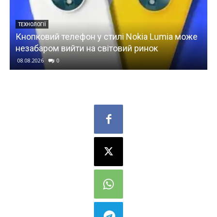
ЕКОНОМІКА
ий телефон у стилі Nokia Lumia може
Ціни на прод
ом вийти на світовий ринок
гречка, яйця
0
08.08.2026
0