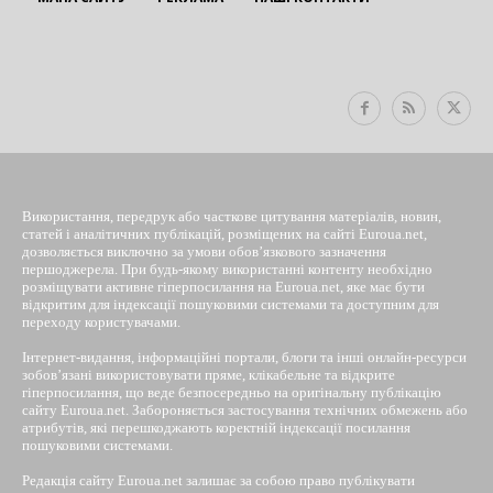
EUROUA
Використання, передрук або часткове цитування матеріалів, новин,
статей і аналітичних публікацій, розміщених на сайті Euroua.net,
дозволяється виключно за умови обов’язкового зазначення
першоджерела. При будь-якому використанні контенту необхідно
розміщувати активне гіперпосилання на Euroua.net, яке має бути
відкритим для індексації пошуковими системами та доступним для
переходу користувачами.
Інтернет-видання, інформаційні портали, блоги та інші онлайн-ресурси
зобов’язані використовувати пряме, клікабельне та відкрите
гіперпосилання, що веде безпосередньо на оригінальну публікацію
сайту Euroua.net. Забороняється застосування технічних обмежень або
атрибутів, які перешкоджають коректній індексації посилання
пошуковими системами.
Редакція сайту Euroua.net залишає за собою право публікувати