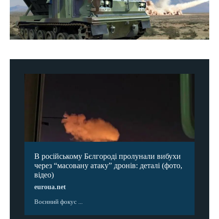
В російському Бєлгороді пролунали вибухи
через “масовану атаку” дронів: деталі (фото,
відео)
euroua.net
Воєнний фокус ...