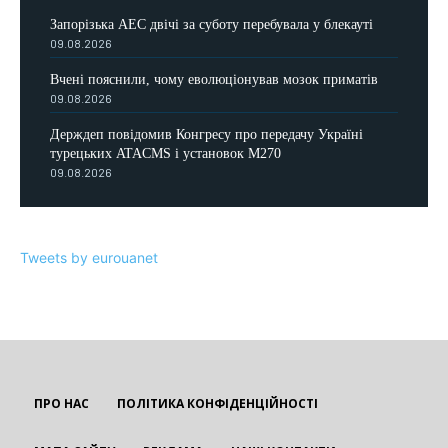
Запорізька АЕС двічі за суботу перебувала у блекауті
09.08.2026
Вчені пояснили, чому еволюціонував мозок приматів
09.08.2026
Держдеп повідомив Конгресу про передачу Україні
турецьких ATACMS і установок M270
09.08.2026
Tweets by eurouanet
ПРО НАС
ПОЛІТИКА КОНФІДЕНЦІЙНОСТІ