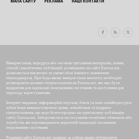
МАПА САЙТУ
РЕКЛАМА
НАШІ КОНТАКТИ
EUROUA
Використання, передрук або часткове цитування матеріалів, новин,
статей і аналітичних публікацій, розміщених на сайті Euroua.net,
дозволяється виключно за умови обов’язкового зазначення
першоджерела. При будь-якому використанні контенту необхідно
розміщувати активне гіперпосилання на Euroua.net, яке має бути
відкритим для індексації пошуковими системами та доступним для
переходу користувачами.
Інтернет-видання, інформаційні портали, блоги та інші онлайн-ресурси
зобов’язані використовувати пряме, клікабельне та відкрите
гіперпосилання, що веде безпосередньо на оригінальну публікацію
сайту Euroua.net. Забороняється застосування технічних обмежень або
атрибутів, які перешкоджають коректній індексації посилання
пошуковими системами.
Редакція сайту Euroua.net залишає за собою право публікувати