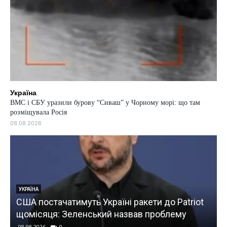
Україна
ВМС і СБУ уразили бурову “Сиваш” у Чорному морі: що там
розміщувала Росія
08.08.2026
УКРАЇНА
США постачатимуть Україні ракети до Patriot
щомісяця: Зеленський назвав проблему
08.08.2026
0