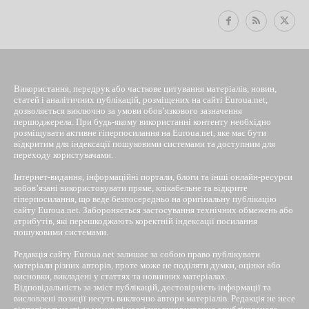
Використання, передрук або часткове цитування матеріалів, новин,
статей і аналітичних публікацій, розміщених на сайті Euroua.net,
дозволяється виключно за умови обов’язкового зазначення
першоджерела. При будь-якому використанні контенту необхідно
розміщувати активне гіперпосилання на Euroua.net, яке має бути
відкритим для індексації пошуковими системами та доступним для
переходу користувачами.
Інтернет-видання, інформаційні портали, блоги та інші онлайн-ресурси
зобов’язані використовувати пряме, клікабельне та відкрите
гіперпосилання, що веде безпосередньо на оригінальну публікацію
сайту Euroua.net. Забороняється застосування технічних обмежень або
атрибутів, які перешкоджають коректній індексації посилання
пошуковими системами.
Редакція сайту Euroua.net залишає за собою право публікувати
матеріали різних авторів, проте може не поділяти думки, оцінки або
висновки, викладені у статтях та новинних матеріалах.
Відповідальність за зміст публікацій, достовірність інформації та
висловлені позиції несуть виключно автори матеріалів. Редакція не несе