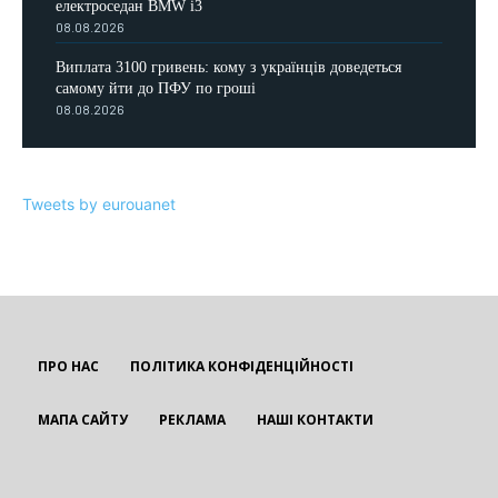
електроседан BMW i3
08.08.2026
Виплата 3100 гривень: кому з українців доведеться
самому йти до ПФУ по гроші
08.08.2026
Tweets by eurouanet
ПРО НАС
ПОЛІТИКА КОНФІДЕНЦІЙНОСТІ
МАПА САЙТУ
РЕКЛАМА
НАШІ КОНТАКТИ
EUROUA