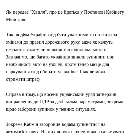
ЕКОНОМІКА
ЕКОНОМІКА
СПОРТ
СПОРТ
ТЕХНОЛОГІЇ
ТЕХНОЛОГІЇ
Як передає "Хвиля", про це йдеться у Постанові Кабінету
Міністрів.
Так, водіям України слід бути уважними та стежити за
змінами до правил дорожнього руху, адже як кажуть,
незнання закону не звільняє від відповідальності.
Зазначимо, що багато українців звикли зупиняти при
необхідності авто на узбіччі, проте тепер місце для
паркування слід обирати уважніше. Інакше можна
отримати штраф.
Справа в тому, що восени український уряд затвердив
виправлення до ПДР за декількома параметрами, зокрема
щодо заборони зупинок у певних ситуаціях.
Зокрема Кабмін заборонив водіям зупинятися на
автомагістралях. На цих дорогах тепер можна гальмувати