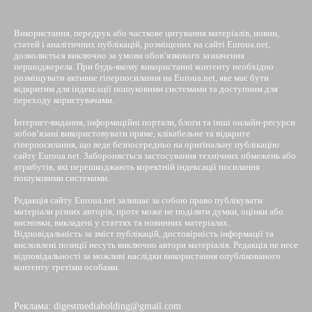
Використання, передрук або часткове цитування матеріалів, новин,
статей і аналітичних публікацій, розміщених на сайті Euroua.net,
дозволяється виключно за умови обов’язкового зазначення
першоджерела. При будь-якому використанні контенту необхідно
розміщувати активне гіперпосилання на Euroua.net, яке має бути
відкритим для індексації пошуковими системами та доступним для
переходу користувачами.
Інтернет-видання, інформаційні портали, блоги та інші онлайн-ресурси
зобов’язані використовувати пряме, клікабельне та відкрите
гіперпосилання, що веде безпосередньо на оригінальну публікацію
сайту Euroua.net. Забороняється застосування технічних обмежень або
атрибутів, які перешкоджають коректній індексації посилання
пошуковими системами.
Редакція сайту Euroua.net залишає за собою право публікувати
матеріали різних авторів, проте може не поділяти думки, оцінки або
висновки, викладені у статтях та новинних матеріалах.
Відповідальність за зміст публікацій, достовірність інформації та
висловлені позиції несуть виключно автори матеріалів. Редакція не несе
відповідальності за можливі наслідки використання опублікованого
контенту третіми особами.
Реклама: digestmediaholding@gmail.com