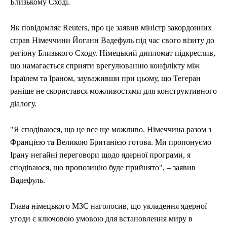
Близькому Сході.
Як повідомляє Reuters, про це заявив міністр закордонних
справ Німеччини Йоганн Вадефуль під час свого візиту до
регіону Близького Сходу. Німецький дипломат підкреслив,
що намагається сприяти врегулюванню конфлікту між
Ізраїлем та Іраном, зауваживши при цьому, що Тегеран
раніше не скористався можливостями для конструктивного
діалогу.
"Я сподіваюся, що це все ще можливо. Німеччина разом з
Францією та Великою Британією готова. Ми пропонуємо
Ірану негайні переговори щодо ядерної програми, я
сподіваюся, що пропозицію буде прийнято", – заявив
Вадефуль.
Глава німецького МЗС наголосив, що укладення ядерної
угоди є ключовою умовою для встановлення миру в