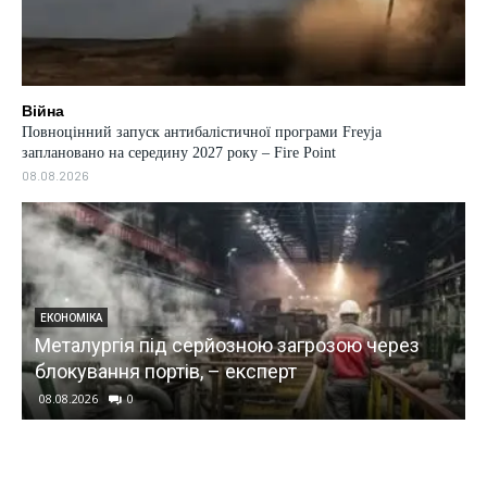
Війна
Повноцінний запуск антибалістичної програми Freyja
заплановано на середину 2027 року – Fire Point
08.08.2026
ЕКОНОМІКА
Металургія під серйозною загрозою через
блокування портів, – експерт
08.08.2026
0