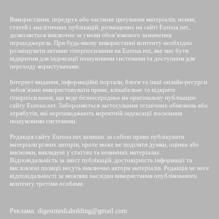
Використання, передрук або часткове цитування матеріалів, новин,
статей і аналітичних публікацій, розміщених на сайті Euroua.net,
дозволяється виключно за умови обов’язкового зазначення
першоджерела. При будь-якому використанні контенту необхідно
розміщувати активне гіперпосилання на Euroua.net, яке має бути
відкритим для індексації пошуковими системами та доступним для
переходу користувачами.
Інтернет-видання, інформаційні портали, блоги та інші онлайн-ресурси
зобов’язані використовувати пряме, клікабельне та відкрите
гіперпосилання, що веде безпосередньо на оригінальну публікацію
сайту Euroua.net. Забороняється застосування технічних обмежень або
атрибутів, які перешкоджають коректній індексації посилання
пошуковими системами.
Редакція сайту Euroua.net залишає за собою право публікувати
матеріали різних авторів, проте може не поділяти думки, оцінки або
висновки, викладені у статтях та новинних матеріалах.
Відповідальність за зміст публікацій, достовірність інформації та
висловлені позиції несуть виключно автори матеріалів. Редакція не несе
відповідальності за можливі наслідки використання опублікованого
контенту третіми особами.
Реклама: digestmediaholding@gmail.com