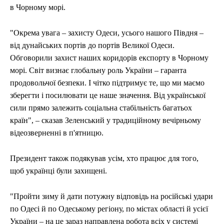
в Чорному морі.
"Окрема увага – захисту Одеси, усього нашого Півдня –
від дунайських портів до портів Великої Одеси.
Обговорили захист наших коридорів експорту в Чорному
морі. Світ визнає глобальну роль України – гаранта
продовольчої безпеки. І чітко підтримує те, що ми маємо
зберегти і посилювати це наше значення. Від української
сили прямо залежить соціальна стабільність багатьох
країн", – сказав Зеленський у традиційному вечірньому
відеозверненні в п'ятницю.
Президент також подякував усім, хто працює для того,
щоб українці були захищені.
"Пройти зиму й дати потужну відповідь на російські удари
по Одесі й по Одеському регіону, по містах області й усієї
України – на це зараз направлена робота всіх у системі