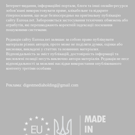
Інтернет-видання, інформаційні портали, блоги та інші онлайн-ресурси
зобов’язані використовувати пряме, клікабельне та відкрите
гіперпосилання, що веде безпосередньо на оригінальну публікацію
сайту Euroua.net. Забороняється застосування технічних обмежень або
атрибутів, які перешкоджають коректній індексації посилання
пошуковими системами.
Редакція сайту Euroua.net залишає за собою право публікувати
матеріали різних авторів, проте може не поділяти думки, оцінки або
висновки, викладені у статтях та новинних матеріалах.
Відповідальність за зміст публікацій, достовірність інформації та
висловлені позиції несуть виключно автори матеріалів. Редакція не несе
відповідальності за можливі наслідки використання опублікованого
контенту третіми особами.
Реклама: digestmediaholding@gmail.com