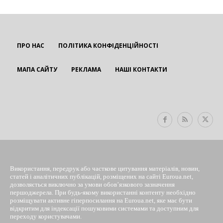
ПРО НАС
ПОЛІТИКА КОНФІДЕНЦІЙНОСТІ
МАПА САЙТУ
РЕКЛАМА
НАШІ КОНТАКТИ
EUROUA
Використання, передрук або часткове цитування матеріалів, новин,
статей і аналітичних публікацій, розміщених на сайті Euroua.net,
дозволяється виключно за умови обов’язкового зазначення
першоджерела. При будь-якому використанні контенту необхідно
розміщувати активне гіперпосилання на Euroua.net, яке має бути
відкритим для індексації пошуковими системами та доступним для
переходу користувачами.