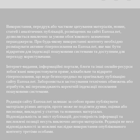
Використання, передрук або часткове цитування матеріалів, новин,
статей і аналітичних публікацій, розміщених на сайті Euroua.net,
дозволяється виключно за умови обов’язкового зазначення
першоджерела. При будь-якому використанні контенту необхідно
розміщувати активне гіперпосилання на Euroua.net, яке має бути
відкритим для індексації пошуковими системами та доступним для
переходу користувачами.
Інтернет-видання, інформаційні портали, блоги та інші онлайн-ресурси
зобов’язані використовувати пряме, клікабельне та відкрите
гіперпосилання, що веде безпосередньо на оригінальну публікацію
сайту Euroua.net. Забороняється застосування технічних обмежень або
атрибутів, які перешкоджають коректній індексації посилання
пошуковими системами.
Редакція сайту Euroua.net залишає за собою право публікувати
матеріали різних авторів, проте може не поділяти думки, оцінки або
висновки, викладені у статтях та новинних матеріалах.
Відповідальність за зміст публікацій, достовірність інформації та
висловлені позиції несуть виключно автори матеріалів. Редакція не несе
відповідальності за можливі наслідки використання опублікованого
контенту третіми особами.