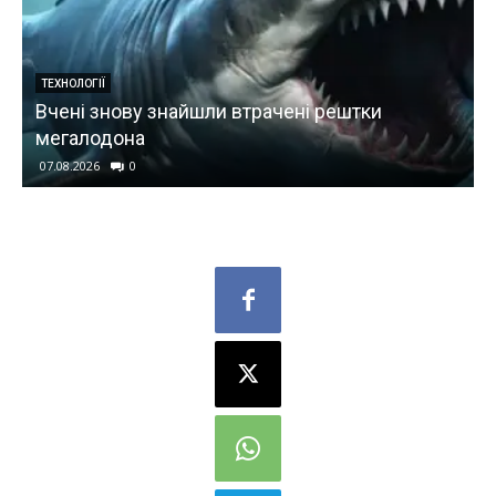
ТЕХНОЛОГІЇ
Вчені знову знайшли втрачені рештки
мегалодона
07.08.2026
0