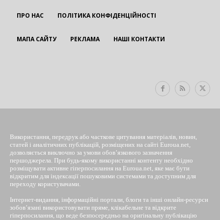
ПРО НАС
ПОЛІТИКА КОНФІДЕНЦІЙНОСТІ
МАПА САЙТУ
РЕКЛАМА
НАШІ КОНТАКТИ
EUROUA
Використання, передрук або часткове цитування матеріалів, новин,
статей і аналітичних публікацій, розміщених на сайті Euroua.net,
дозволяється виключно за умови обов’язкового зазначення
першоджерела. При будь-якому використанні контенту необхідно
розміщувати активне гіперпосилання на Euroua.net, яке має бути
відкритим для індексації пошуковими системами та доступним для
переходу користувачами.
Інтернет-видання, інформаційні портали, блоги та інші онлайн-ресурси
зобов’язані використовувати пряме, клікабельне та відкрите
гіперпосилання, що веде безпосередньо на оригінальну публікацію