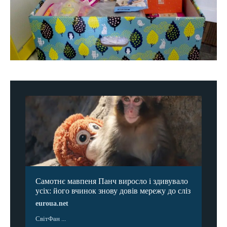
Самотнє мавпеня Панч виросло і здивувало
усіх: його вчинок знову довів мережу до сліз
euroua.net
СвітФан ...