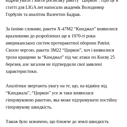
відреагувати і збити російську ракету “Циркон”. Про це в
статті для LIGA.net написали академік Володимир
Горбулін та аналітик Валентин Бадрак.
За їхніми словами, ракети Х-47М2 “Кинджал” виявилися
вразливими до розроблених ще в 1970-ті роки
американських систем протиракетної оборони Patriot.
Своєю чергою, ракети ЗМ22 “Циркон”, хоч і виявилися
трохи кращими за “Кинджал” під час атаки по Києву 25
березня, але загалом не підтвердили свої заявлені
характеристики.
Аналітики звертають увагу на те, що, на відміну від
“Кинджала”, “Циркон” усе ж таки виявилася
гіперзвуковою ракетою, яка може підтримувати постійну
гіперзвукову швидкість.
Також було зазначено, що ближче до землі швидкість