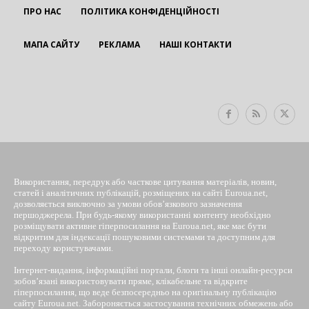
ПРО НАС
ПОЛІТИКА КОНФІДЕНЦІЙНОСТІ
МАПА САЙТУ
РЕКЛАМА
НАШІ КОНТАКТИ
EUROUA
Використання, передрук або часткове цитування матеріалів, новин,
статей і аналітичних публікацій, розміщених на сайті Euroua.net,
дозволяється виключно за умови обов’язкового зазначення
першоджерела. При будь-якому використанні контенту необхідно
розміщувати активне гіперпосилання на Euroua.net, яке має бути
відкритим для індексації пошуковими системами та доступним для
переходу користувачами.
Інтернет-видання, інформаційні портали, блоги та інші онлайн-ресурси
зобов’язані використовувати пряме, клікабельне та відкрите
гіперпосилання, що веде безпосередньо на оригінальну публікацію
сайту Euroua.net. Забороняється застосування технічних обмежень або