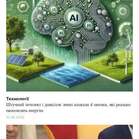
Технології
Штучний інтелект і довкілля: вчені назвали 4 звички, які реально
економлять енергію
10.08.2026