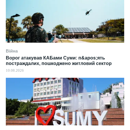
Війна
Ворог атакував КАБами Суми: п&apos;ять
постраждалих, пошкоджено житловий сектор
10.08.2026