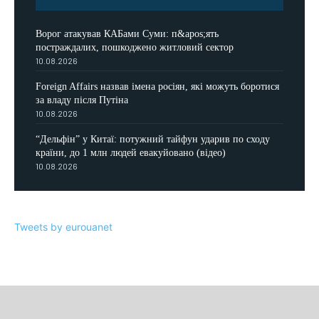
Ворог атакував КАБами Суми: п&apos;ять
постраждалих, пошкоджено житловий сектор
10.08.2026
Foreign Affairs назвав імена росіян, які можуть боротися
за владу після Путіна
10.08.2026
“Дельфін” у Китаї: потужний тайфун ударив по сходу
країни, до 1 млн людей евакуйовано (відео)
10.08.2026
Tweets by eurouanet