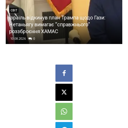
СВІТ
Ізраїль відкинув план Трампа щодо Гази:
Нетаньягу вимагає “справжнього”
р
роззброєння ХАМАС
10.08.2026
0