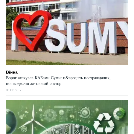
Війна
Ворог атакував КАБами Суми: п&apos;ять постраждалих,
пошкоджено житловий сектор
10.08.2026