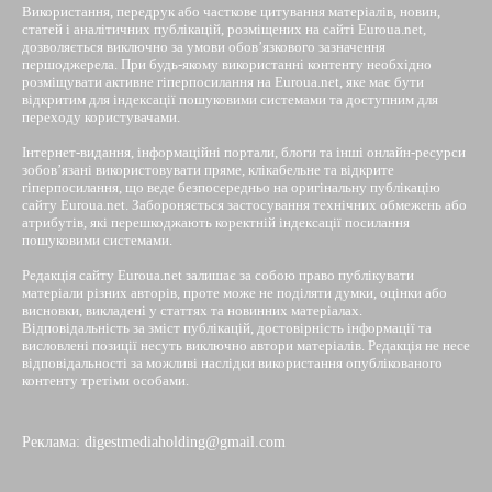
Використання, передрук або часткове цитування матеріалів, новин,
статей і аналітичних публікацій, розміщених на сайті Euroua.net,
дозволяється виключно за умови обов’язкового зазначення
першоджерела. При будь-якому використанні контенту необхідно
розміщувати активне гіперпосилання на Euroua.net, яке має бути
відкритим для індексації пошуковими системами та доступним для
переходу користувачами.
Інтернет-видання, інформаційні портали, блоги та інші онлайн-ресурси
зобов’язані використовувати пряме, клікабельне та відкрите
гіперпосилання, що веде безпосередньо на оригінальну публікацію
сайту Euroua.net. Забороняється застосування технічних обмежень або
атрибутів, які перешкоджають коректній індексації посилання
пошуковими системами.
Редакція сайту Euroua.net залишає за собою право публікувати
матеріали різних авторів, проте може не поділяти думки, оцінки або
висновки, викладені у статтях та новинних матеріалах.
Відповідальність за зміст публікацій, достовірність інформації та
висловлені позиції несуть виключно автори матеріалів. Редакція не несе
відповідальності за можливі наслідки використання опублікованого
контенту третіми особами.
Реклама: digestmediaholding@gmail.com