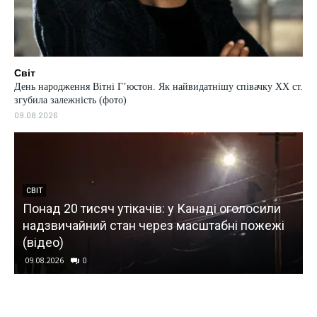
Світ
День народження Вітні Гʼюстон. Як найвидатнішу співачку ХХ ст.
згубила залежність (фото)
09.08.2026
СВІТ
Понад 20 тисяч утікачів: у Канаді оголосили
надзвичайний стан через масштабні пожежі
(відео)
09.08.2026
0