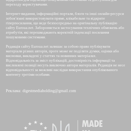
переходу користувачами.
Інтернет-видання, інформаційні портали, блоги та інші онлайн-ресурси
зобов’язані використовувати пряме, клікабельне та відкрите
гіперпосилання, що веде безпосередньо на оригінальну публікацію
сайту Euroua.net. Забороняється застосування технічних обмежень або
атрибутів, які перешкоджають коректній індексації посилання
пошуковими системами.
Редакція сайту Euroua.net залишає за собою право публікувати
матеріали різних авторів, проте може не поділяти думки, оцінки або
висновки, викладені у статтях та новинних матеріалах.
Відповідальність за зміст публікацій, достовірність інформації та
висловлені позиції несуть виключно автори матеріалів. Редакція не несе
відповідальності за можливі наслідки використання опублікованого
контенту третіми особами.
Реклама: digestmediaholding@gmail.com