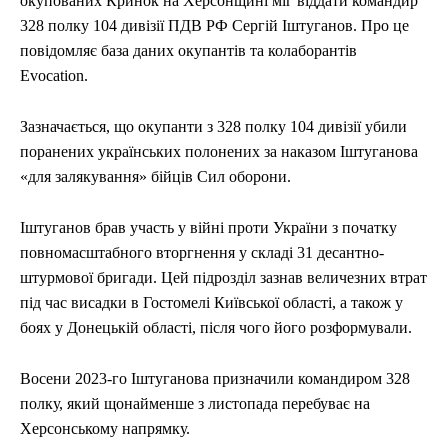
окупованих Кринок на Херсонщині міг віддати командир
328 полку 104 дивізії ПДВ РФ Сергій Іштуганов. Про це
повідомляє база даних окупантів та колаборантів
Evocation.
Зазначається, що окупанти з 328 полку 104 дивізії убили
поранених українських полонених за наказом Іштуганова
«для залякування» бійців Сил оборони.
Іштуганов брав участь у війні проти України з початку
повномасштабного вторгнення у складі 31 десантно-
штурмової бригади. Цей підрозділ зазнав величезних втрат
під час висадки в Гостомелі Київської області, а також у
боях у Донецькій області, після чого його розформували.
Восени 2023-го Іштуганова призначили командиром 328
полку, який щонайменше з листопада перебуває на
Херсонському напрямку.