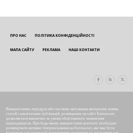
ПРО НАС
ПОЛІТИКА КОНФІДЕНЦІЙНОСТІ
МАПА САЙТУ
РЕКЛАМА
НАШІ КОНТАКТИ
EUROUA
Використання, передрук або часткове цитування матеріалів, новин,
статей і аналітичних публікацій, розміщених на сайті Euroua.net,
дозволяється виключно за умови обов’язкового зазначення
першоджерела. При будь-якому використанні контенту необхідно
розміщувати активне гіперпосилання на Euroua.net, яке має бути
відкритим для індексації пошуковими системами та доступним для