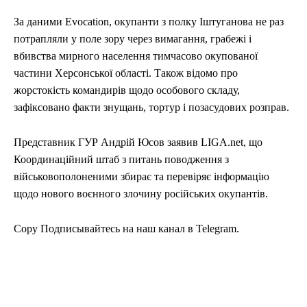
За даними Evocation, окупанти з полку Іштуганова не раз
потрапляли у поле зору через вимагання, грабежі і
вбивства мирного населення тимчасово окупованої
частини Херсонської області. Також відомо про
жорстокість командирів щодо особового складу,
зафіксовано факти знущань, тортур і позасудових розправ.
Представник ГУР Андрій Юсов заявив LIGA.net, що
Координаційний штаб з питань поводження з
військовополоненими збирає та перевіряє інформацію
щодо нового воєнного злочину російських окупантів.
Copy Подписывайтесь на наш канал в Telegram.