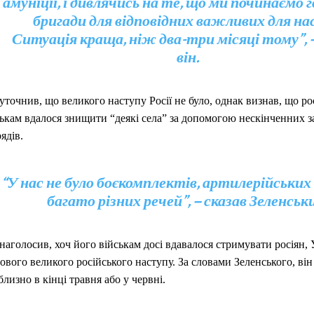
амуніції, і дивлячись на те, що ми починаємо
бригади для відповідних важливих для нас
Ситуація краща, ніж два-три місяці тому”, 
він.
уточнив, що великого наступу Росії не було, однак визнав, що р
ькам вдалося знищити “деякі села” за допомогою нескінченних за
ядів.
“У нас не було боєкомплектів, артилерійських 
багато різних речей”, – сказав Зеленськ
наголосив, хоч його військам досі вдавалося стримувати росіян, 
ового великого російського наступу. За словами Зеленського, він
лизно в кінці травня або у червні.