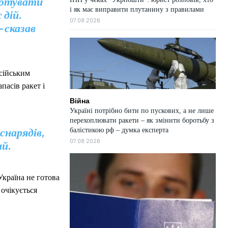
 готувати
і як має виправити плутанину з правилами
 дій.
07.08.2026
– сказав
осійським
пасів ракет і
Війна
Україні потрібно бити по пускових, а не лише
перехоплювати ракети – як змінити боротьбу з
снарядів,
балістикою рф – думка експерта
07.08.2026
ий.
Україна не готова
 очікується