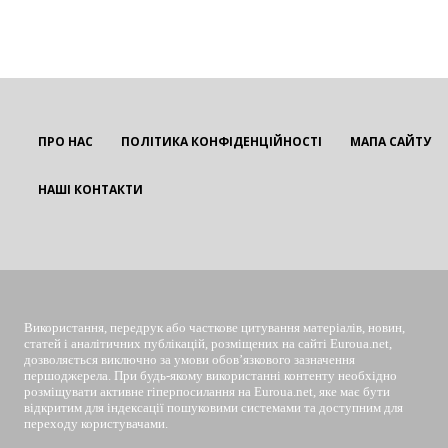
ПРО НАС
ПОЛІТИКА КОНФІДЕНЦІЙНОСТІ
МАПА САЙТУ
НАШІ КОНТАКТИ
EUROUA
Використання, передрук або часткове цитування матеріалів, новин,
статей і аналітичних публікацій, розміщених на сайті Euroua.net,
дозволяється виключно за умови обов’язкового зазначення
першоджерела. При будь-якому використанні контенту необхідно
розміщувати активне гіперпосилання на Euroua.net, яке має бути
відкритим для індексації пошуковими системами та доступним для
переходу користувачами.