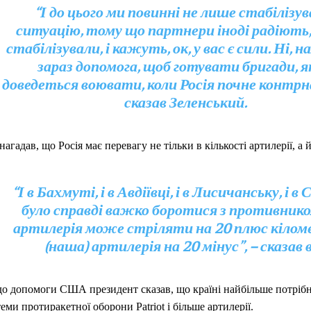
“І до цього ми повинні не лише стабілізу
ситуацію, тому що партнери іноді радіють
стабілізували, і кажуть, ок, у вас є сили. Ні, 
зараз допомога, щоб готувати бригади, 
доведеться воювати, коли Росія почне контрн
сказав Зеленський.
нагадав, що Росія має перевагу не тільки в кількості артилерії, а й 
“І в Бахмуті, і в Авдіївці, і в Лисичанську, і в 
було справді важко боротися з противнико
артилерія може стріляти на 20 плюс кіломе
(наша) артилерія на 20 мінус”, – сказав в
о допомоги США президент сказав, що країні найбільше потрібн
еми протиракетної оборони Patriot і більше артилерії.