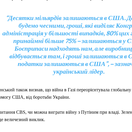
“Десятки мільярдів залишаються в США. 
будемо чесними, гроші, які виділяє Конгр
адміністрація у більшості випадків, 80% цих 
принаймні більше 75% – залишаються у 
Боєприпаси надходять нам, але виробни
відбувається там, і гроші залишаються в 
податки залишаються в США”, – зазна
український лідер.
нський також визнав, що війна в Газі переорієнтувала глобальну 
омогу США, від боротьби України.
питання CBS, чи можна виграти війну з Путіним при владі. Зеле
це величезний виклик.