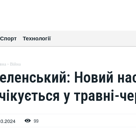
Спорт
Технології
вна
Війна
еленський: Новий нас
чікується у травні-че
03.2024
99