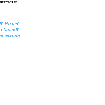
пиниться на
ї. На цей
 Балтії,
половина