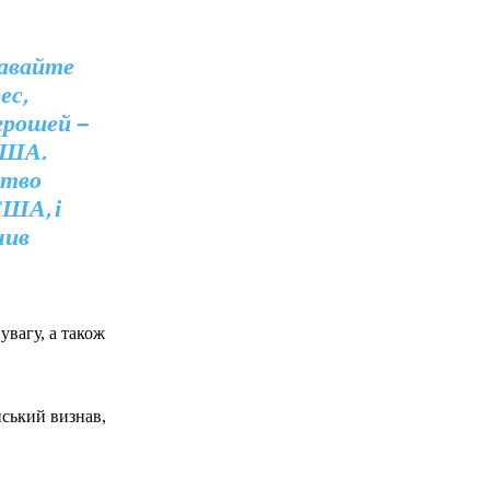
Давайте
ес,
грошей –
США.
цтво
США, і
чив
увагу, а також
нський визнав,