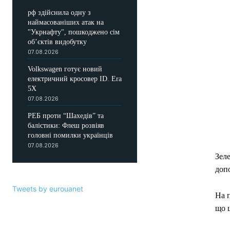
рф здійснила одну з
наймасованіших атак на
"Укрнафту", пошкоджено сім
об’єктів видобутку
07.08.2026
Volkswagen готує новий
електричний кросовер ID. Era
5X
07.08.2026
РЕБ проти “Шахедів” та
балістики: Флеш розвіяв
головні помилки українців
07.08.2026
Зеле
доп
Tweets by eurouanet
На 
що 