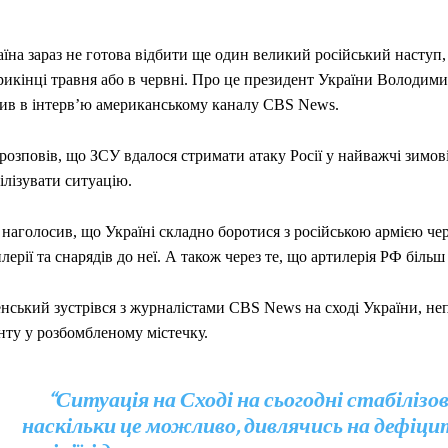
їна зараз не готова відбити ще один великий російський наступ,
рикінці травня або в червні. Про це президент України Володим
вив в інтерв’ю американському каналу CBS News.
розповів, що ЗСУ вдалося стримати атаку Росії у найважчі зимові
ілізувати ситуацію.
наголосив, що Україні складно боротися з російською армією че
лерії та снарядів до неї. А також через те, що артилерія РФ більш
нський зустрівся з журналістами CBS News на сході України, непо
нту у розбомбленому містечку.
“Ситуація на Сході на сьогодні стабілізо
наскільки це можливо, дивлячись на дефіцит