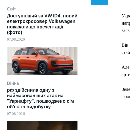
Світ
Доступніший за VW ID4: новий
Укра
електрокросовер Volkswagen
нап
показали до презентації
зая
(фото)
07.08.2026
Він 
стаб
Але 
арти
Війна
Зеле
рф здійснила одну з
наймасованіших атак на
фро
"Укрнафту", пошкоджено сім
об’єктів видобутку
07.08.2026