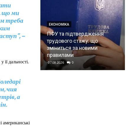
вати
, що ми
нам треба
ЕКОНОМІКА
яким
ПФУ та підтвердження
аступ”, –
трудового стажу: що
зміниться за новими
правилами
у її дальності.
07.08.2026
0
Соледарі
м, чия
трів, а
ін.
і американські