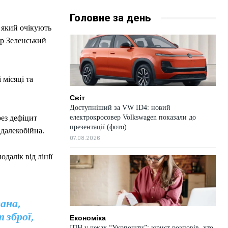
Головне за день
 який очікують
ир Зеленський
 місяці та
Світ
Доступніший за VW ID4: новий
електрокросовер Volkswagen показали до
рез дефіцит
презентації (фото)
 далекобійна.
07.08.2026
далік від лінії
вана,
 зброї,
Економіка
ІПН у чеках “Укрпошти”: юрист розповів, хто