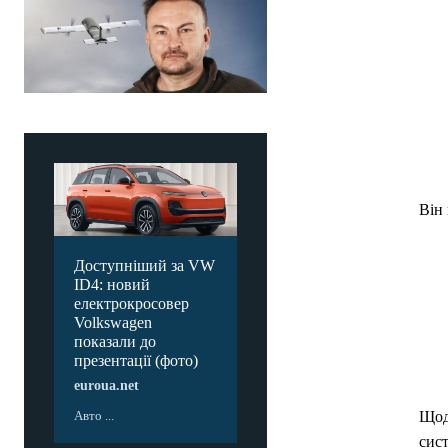
Він 
Доступніший за VW
ID4: новий
електрокросовер
Volkswagen
показали до
презентації (фото)
euroua.net
Авто ...
Щод
сист