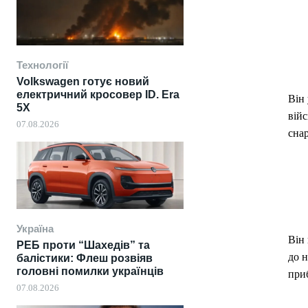
Технології
Volkswagen готує новий
електричний кросовер ID. Era
Він 
5X
війс
07.08.2026
снар
Україна
Він 
РЕБ проти “Шахедів” та
до н
балістики: Флеш розвіяв
головні помилки українців
приб
07.08.2026