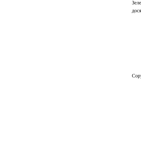
Зел
дося
Cop