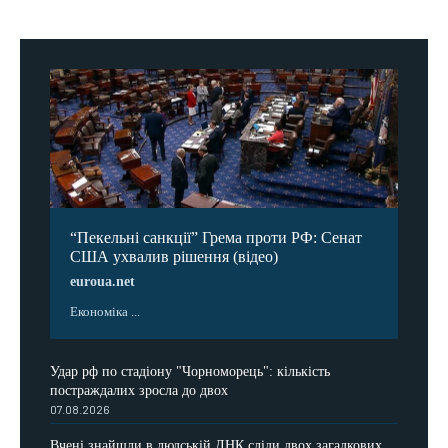
“Пекельні санкції” Грема проти РФ: Сенат
США ухвалив рішення (відео)
euroua.net
Економіка ...
Удар рф по стадіону "Чорноморець": кількість
постраждалих зросла до двох
07.08.2026
Вчені знайшли в людській ДНК сліди двох загадкових