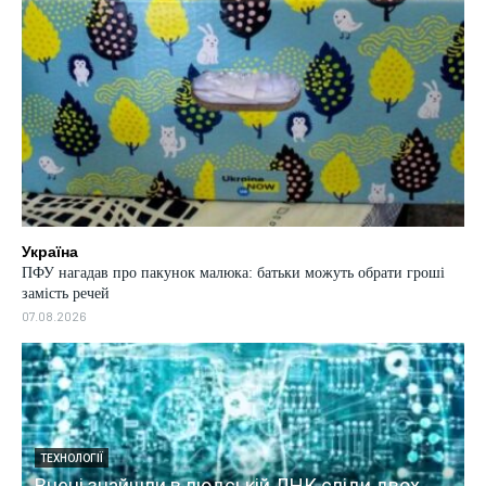
Україна
ПФУ нагадав про пакунок малюка: батьки можуть обрати гроші
замість речей
07.08.2026
ТЕХНОЛОГІЇ
х
Android 17 буде останнім великим