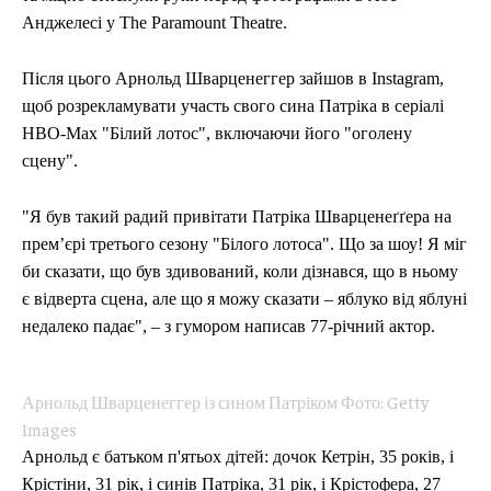
Анджелесі у The Paramount Theatre.
Після цього Арнольд Шварценеггер зайшов в Instagram,
щоб розрекламувати участь свого сина Патріка в серіалі
HBO-Max "Білий лотос", включаючи його "оголену
сцену".
"Я був такий радий привітати Патріка Шварценеґґера на
прем’єрі третього сезону "Білого лотоса". Що за шоу! Я міг
би сказати, що був здивований, коли дізнався, що в ньому
є відверта сцена, але що я можу сказати – яблуко від яблуні
недалеко падає", – з гумором написав 77-річний актор.
Арнольд Шварценеггер із сином Патріком Фото: Getty
Images
Арнольд є батьком п'ятьох дітей: дочок Кетрін, 35 років, і
Крістіни, 31 рік, і синів Патріка, 31 рік, і Крістофера, 27