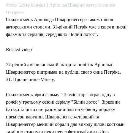
ЕКОНОМІКА
ЕКОНОМІКА
СПОРТ
СПОРТ
ТЕХНОЛОГІЇ
ТЕХНОЛОГІЇ
Фото: Getty Images | Арнольд Шварценеггер із сином
Патріком
Спадкоємець Арнольда Шварценеггера також пішов
акторськими стопами. 31-річний Патрік уже знявся в низці
фільмів та серіалів, серед яких "Білий лотос".
Related video
77-річний американський актор та політик Арнольд
Шварценеггер підтримав на публіці свого сина Патріка,
31. Про це пише Variety.
Спадкоємець зірки фільму "Термінатор" зіграв одну з
ролей у третьому сезоні серіалу "Білий лотос". Зірковий
батько та його син разом вийшли на червону доріжку
премʼєри картини. Шварценеггер-старший та
Шварценеггер-менший обрали для виходу ділові костюми
та міцно стиснули руки перед фотографами в Лос-