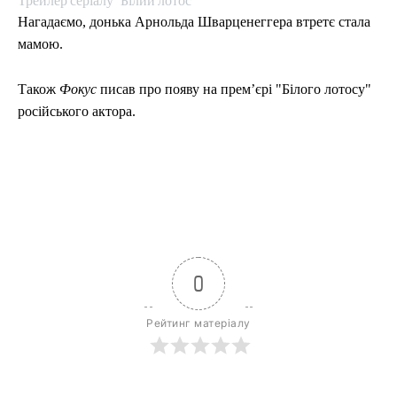
Нагадаємо, донька Арнольда Шварценеггера втретє стала
мамою.
Також
Фокус
писав про появу на премʼєрі "Білого лотосу"
російського актора.
0
Рейтинг матеріалу