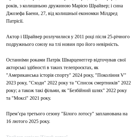
років, з колишньою дружиною Марією Шрайвер; і сина
Джозефа Баени, 27, від колишньої економки Мілдред
Патрісії.
Актор і Шрайвер розлучилися у 2011 році після 25-річного
подружнього союзу на тлі новин про його невірність.
Останніми роками Патрік Шварценеггер відточував свої
акторські здібності в таких телепроєктах, як
"Американська історія спорту" 2024 року, "Покоління V"
2023 року, "Сходи" 2022 року та "Список смертників" 2022
року; а також такі фільми, як "Безбійний шлях" 2022 року
та "Моксі" 2021 року.
Премʼєра третього сезону "Білого лотосу" запланована на
16 лютого 2025 року.
Трейлер серіалу "Білий лотос"