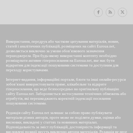
Використання, передрук або часткове цитування матеріалів, новин,
статей і аналітичних публікацій, розміщених на сайті Euroua.net,
дозволяється виключно за умови обов’язкового зазначення
першоджерела. При будь-якому використанні контенту необхідно
розміщувати активне гіперпосилання на Euroua.net, яке має бути
відкритим для індексації пошуковими системами та доступним для
переходу користувачами.
Інтернет-видання, інформаційні портали, блоги та інші онлайн-ресурси
зобов’язані використовувати пряме, клікабельне та відкрите
гіперпосилання, що веде безпосередньо на оригінальну публікацію
сайту Euroua.net. Забороняється застосування технічних обмежень або
атрибутів, які перешкоджають коректній індексації посилання
пошуковими системами.
Редакція сайту Euroua.net залишає за собою право публікувати
матеріали різних авторів, проте може не поділяти думки, оцінки або
висновки, викладені у статтях та новинних матеріалах.
Відповідальність за зміст публікацій, достовірність інформації та
висловлені позиції несуть виключно автори матеріалів. Редакція не несе