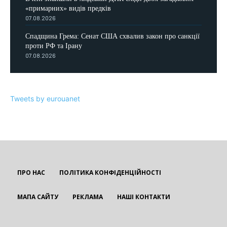
«примарних» видів предків
07.08.2026
Спадщина Грема: Сенат США схвалив закон про санкції
проти РФ та Ірану
07.08.2026
Tweets by eurouanet
ПРО НАС
ПОЛІТИКА КОНФІДЕНЦІЙНОСТІ
МАПА САЙТУ
РЕКЛАМА
НАШІ КОНТАКТИ
EUROUA