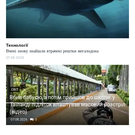
Технології
Вчені знову знайшли втрачені рештки мегалодона
07.08.2026
СВІТ
Вбив бабусю, а потім прийшов до школи: у
Таїланді підліток влаштував масовий розстріл
(відео)
07.08.2026
0