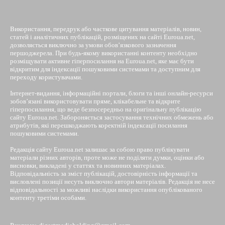
Використання, передрук або часткове цитування матеріалів, новин,
статей і аналітичних публікацій, розміщених на сайті Euroua.net,
дозволяється виключно за умови обов’язкового зазначення
першоджерела. При будь-якому використанні контенту необхідно
розміщувати активне гіперпосилання на Euroua.net, яке має бути
відкритим для індексації пошуковими системами та доступним для
переходу користувачами.
Інтернет-видання, інформаційні портали, блоги та інші онлайн-ресурси
зобов’язані використовувати пряме, клікабельне та відкрите
гіперпосилання, що веде безпосередньо на оригінальну публікацію
сайту Euroua.net. Забороняється застосування технічних обмежень або
атрибутів, які перешкоджають коректній індексації посилання
пошуковими системами.
Редакція сайту Euroua.net залишає за собою право публікувати
матеріали різних авторів, проте може не поділяти думки, оцінки або
висновки, викладені у статтях та новинних матеріалах.
Відповідальність за зміст публікацій, достовірність інформації та
висловлені позиції несуть виключно автори матеріалів. Редакція не несе
відповідальності за можливі наслідки використання опублікованого
контенту третіми особами.