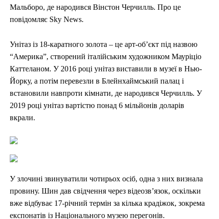
Мальборо, де народився Вінстон Черчилль. Про це
повідомляє Sky News.
Унітаз із 18-каратного золота – це арт-об’єкт під назвою
“Америка”, створений італійським художником Мауріціо
Каттеланом. У 2016 році унітаз виставили в музеї в Нью-
Йорку, а потім перевезли в Блейнхаймський палац і
встановили навпроти кімнати, де народився Черчилль. У
2019 році унітаз вартістю понад 6 мільйонів доларів
вкрали.
У злочині звинуватили чотирьох осіб, одна з них визнала
провину. Шин дав свідчення через відеозв’язок, оскільки
вже відбуває 17-річний термін за кілька крадіжок, зокрема
експонатів із Національного музею перегонів.