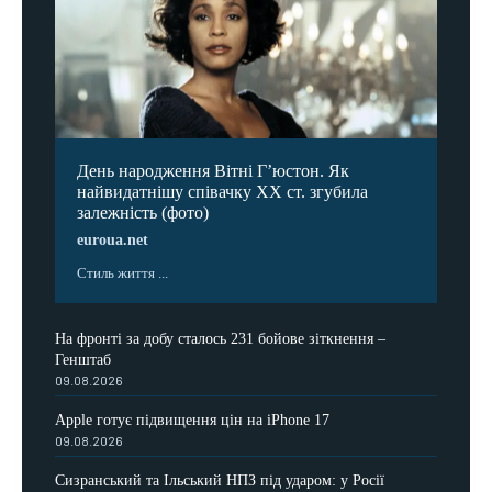
День народження Вітні Гʼюстон. Як
найвидатнішу співачку ХХ ст. згубила
залежність (фото)
euroua.net
Стиль життя ...
На фронті за добу сталось 231 бойове зіткнення –
Генштаб
09.08.2026
Apple готує підвищення цін на iPhone 17
09.08.2026
Сизранський та Ільський НПЗ під ударом: у Росії