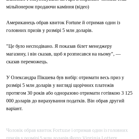
мільйонером продаючи каміння (відео)
Американець обрав квиток Fortune й отримав один із
головних призів у розмірі 5 млн доларів.
"Це було несподівано. Я показав білет менеджеру
магазину, і він сказав, щоб я розписався на ньому", —
сказав переможець.
У Олександра Пікшева був вибір: отримати весь приз у
розмірі 5 млн доларів у вигляді щорічних платежів
протягом 30 років або одноразово отримати готівкою 3 125
000 доларів до вирахування податків. Він обрав другий
варіант.
Чоловік обрав квиток Fortune і отримав один із головних
призів у розмірі 5 млн доларів Фото: Virginia Lottery