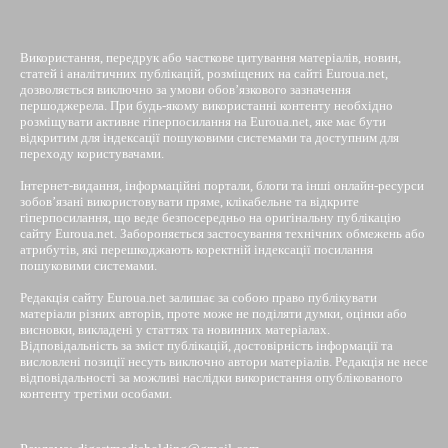
Використання, передрук або часткове цитування матеріалів, новин,
статей і аналітичних публікацій, розміщених на сайті Euroua.net,
дозволяється виключно за умови обов’язкового зазначення
першоджерела. При будь-якому використанні контенту необхідно
розміщувати активне гіперпосилання на Euroua.net, яке має бути
відкритим для індексації пошуковими системами та доступним для
переходу користувачами.
Інтернет-видання, інформаційні портали, блоги та інші онлайн-ресурси
зобов’язані використовувати пряме, клікабельне та відкрите
гіперпосилання, що веде безпосередньо на оригінальну публікацію
сайту Euroua.net. Забороняється застосування технічних обмежень або
атрибутів, які перешкоджають коректній індексації посилання
пошуковими системами.
Редакція сайту Euroua.net залишає за собою право публікувати
матеріали різних авторів, проте може не поділяти думки, оцінки або
висновки, викладені у статтях та новинних матеріалах.
Відповідальність за зміст публікацій, достовірність інформації та
висловлені позиції несуть виключно автори матеріалів. Редакція не несе
відповідальності за можливі наслідки використання опублікованого
контенту третіми особами.