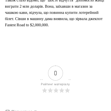
Також стало відомо, що "шосте відчуття" допомогло жінці
виграти 2 млн доларів. Вона, заїхавши в магазин за
чашкою кави, відчула, що повинна купити лотерейний
білет. Сівши в машину дама виявила, що зірвала джекпот
Fastest Road to $2,000,000.
0
Рейтинг матеріалу