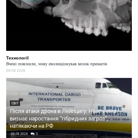
Технології
Вчені пояснили, чому еволюціонував мозок приматів
09.08.2026
СВІТ
игу: Німеччина
Понад 20 тисяч утікачів: у Кана
их загроз”,
надзвичайний стан через масшт
(відео)
09.08.2026
0