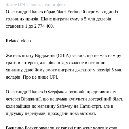
Фото: UPI | Ілюстративне фото
Олександр Пікшев обрав білет Fortune й отримав один із
головних призів. Шанс виграти суму в 5 млн доларів
становив 1 до 2 774 400.
Related video
Житель штату Вірджинія (США) заявив, що не мав наміру
грати в лотерею, але рішення, ухвалене в останню
хвилину, дало йому змогу виграти джекпот у розмірі 5 млн
доларів. Про це пише UPI.
Олександр Пікшев із Ферфакса розповів представникам
лотереї Вірджинії, що не думав купувати лотерейний білет,
коли зайшов до магазину Safeway на Натлі-стріт, але в
підсумку передумав, проходячи повз автомат.
Важливо Розкуповували як гарячі пиріжки: чоловік став