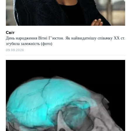
Світ
День народження Вітні Гʼюстон. Як найвидатнішу співачку ХХ ст.
згубила залежність (фото)
09.08.2026