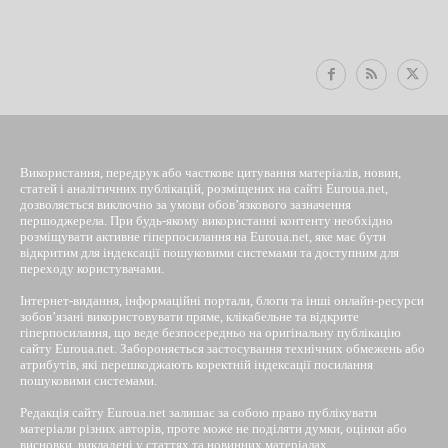
EUROUA
Використання, передрук або часткове цитування матеріалів, новин,
статей і аналітичних публікацій, розміщених на сайті Euroua.net,
дозволяється виключно за умови обов’язкового зазначення
першоджерела. При будь-якому використанні контенту необхідно
розміщувати активне гіперпосилання на Euroua.net, яке має бути
відкритим для індексації пошуковими системами та доступним для
переходу користувачами.
Інтернет-видання, інформаційні портали, блоги та інші онлайн-ресурси
зобов’язані використовувати пряме, клікабельне та відкрите
гіперпосилання, що веде безпосередньо на оригінальну публікацію
сайту Euroua.net. Забороняється застосування технічних обмежень або
атрибутів, які перешкоджають коректній індексації посилання
пошуковими системами.
Редакція сайту Euroua.net залишає за собою право публікувати
матеріали різних авторів, проте може не поділяти думки, оцінки або
висновки, викладені у статтях та новинних матеріалах.