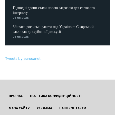
Підводні дрони стали новою загрозою для світового
інтернету
06.08.2026
Збивати російські ракети над Україною: Сікорський
закликав до серйозної дискусії
06.08.2026
Tweets by eurouanet
ПРО НАС
ПОЛІТИКА КОНФІДЕНЦІЙНОСТІ
МАПА САЙТУ
РЕКЛАМА
НАШІ КОНТАКТИ