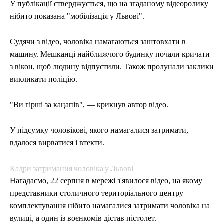
У публікації стверджується, що на згаданому відеоролику
нібито показана "мобілізація у Львові".
Судячи з відео, чоловіка намагаються заштовхати в
машину. Мешканці найближчого будинку почали кричати
з вікон, щоб людину відпустили. Також пролунали заклики
викликати поліцію.
"Ви гірші за кацапів", — крикнув автор відео.
У підсумку чоловікові, якого намагалися затримати,
вдалося вирватися і втекти.
Кадри затримання чоловіка у Львові
Нагадаємо, 22 серпня в мережі з'явилося відео, на якому
представники столичного територіального центру
комплектування нібито намагалися затримати чоловіка на
вулиці, а один із воєнкомів дістав пістолет.