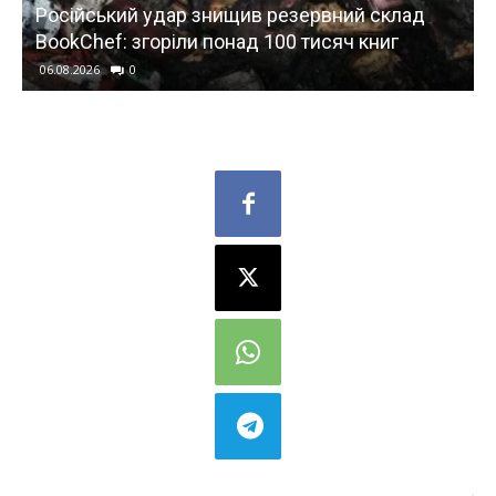
 знищив резервний склад
Гудименко вважає, Fir
и понад 100 тисяч книг
українського ОПК у се
06.08.2026
0