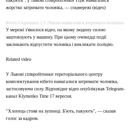
пакують": у Львові співробітники ТЦК намагалися
жорстко затримати чоловіка, — соцмережі (відео)
Фото: Скриншот | У Львові намагалися затримати чоловіка
У мережі з'явилося відео, на якому людину силою
заштовхують у машину. При цьому очевидці події
закликають відпустити чоловіка і викликати поліцію.
Related video
У Львові співробітники територіального центру
комплектування нібито намагалися затримати чоловіка,
застосовуючи силу. Відповідне відео опублікував Telegram-
канал Klymenko Time 17 вересня.
"Хлопець стояв на зупинці. Б'ють, пакують", — сказав
голос за кадром.